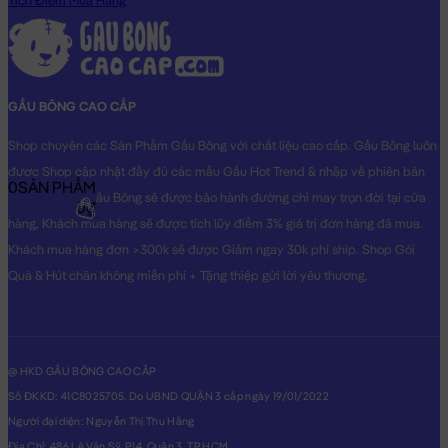
Tích Điểm Mua Hàng
GẤU BÔNG CAO CẤP
Shop chuyên các Sản Phẩm Gấu Bông với chất liệu cao cấp. Gấu Bông luôn
được Shop cập nhật đầy đủ các mẫu Gấu Hot Trend & nhập về phiên bản
0
SẢN PHẨM
Original nhất. Gấu Bông sẽ được bảo hành đường chỉ may trọn đời tại cửa
0₫
hàng, Khách mua hàng sẽ được tích lũy điểm 3% giá trị đơn hàng đã mua.
Khách mua hàng đơn >300k sẽ được Giảm ngay 30k phí ship. Shop Gói
Quà & Hút chân không miễn phí + Tặng thiệp gửi lời yêu thương.
@ HKD GẤU BÔNG CAO CẤP
Số ĐKKD: 41C8025705. Do UBND QUẬN 3 cấp ngày 19/01/2022
Người đại diện: Nguyễn Thị Thu Hằng
Địa Chỉ: 486 Lê Văn Sỹ, P14, Quận 3, TP.HCM