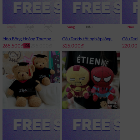
40cm
50cm
90cm
1m
Vàng
Nâu
Nâu
Mèo Bông Hoàng Thượng Cosplay Panda
Gấu Teddy tốt nghiệp lông xù 50cm
265,500đ
295,000đ
325,000đ
220,00
-10%