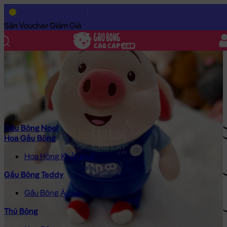
Trang Chủ
/
Gấu Bông Cao Cấp
/
Gấu Bông
/
Gấu Bông Size Nh
Săn Voucher Giảm Giá
Gấu Bông Noel
Hoa Gấu Bông
Hoa Hồng Khổng Lồ
Gấu Bông Teddy
Gấu Bông Áo Len
Thú Bông