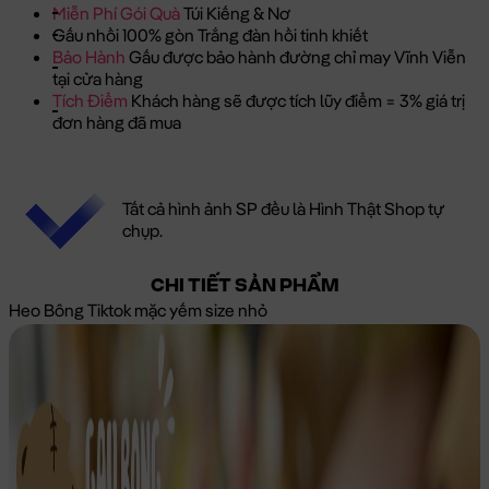
Miễn Phí Gói Quà
Túi Kiếng & Nơ
Gấu nhồi 100% gòn Trắng đàn hồi tinh khiết
Bảo Hành
Gấu được bảo hành đường chỉ may Vĩnh Viễn
tại cửa hàng
Tích Điểm
Khách hàng sẽ được tích lũy điểm = 3% giá trị
đơn hàng đã mua
Tất cả hình ảnh SP đều là Hình Thật Shop tự
chụp.
CHI TIẾT SẢN PHẨM
Heo Bông Tiktok mặc yếm size nhỏ