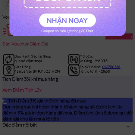
Gửi Tặng
Hết Hàng
Voucher Mã Khuyến Mãi:
Săn Ngay
Săn
Voucher Giảm Giá
Bảo Hành Gấu tại Shop
Mở cửa:
qua số điện thoại
9h Sáng - 9h30 Tối
Cửa Hàng:
Zalo/Hotline:
0967110738
486 Lê Văn Sỹ, P.14, Q.3, HCM
hỗ trợ từ 9h - 21h30
Tích Điểm 3% khi mua hàng
Xem Điểm Tích Lũy
Tích Điểm
3%
giá trị Đơn hàng đã mua
Đơn hàng sau khi hoàn thành, Khách hàng sẽ được tích lũy
điểm = 3% giá trị đơn hàng đã mua. Điểm tích lũy sẽ được qui đổi
giảm giá cho lần mua kế tiếp
Đặc điểm nổi bật