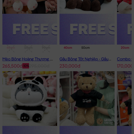
40cm
50cm
90cm
1m
40cm
50cm
20cm
Mèo Bông Hoàng Thượng Cosplay Thỏ Hồng
Gấu Bông Tốt Nghiệp - Gấu Teddy tốt nghiệp lông xù màu Nâu
265,500đ
295,000đ
230,000đ
170,000
-10%