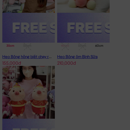
35cm
50cm
40cm
50cm
60cm
75cm
Heo Bông hồng biết chạy running
Heo Bông ôm Bình Sữa
155,000đ
210,000đ