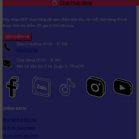
Chat Mua Hàng
Hãy nhập SĐT mua hàng để xem điểm tích lũy, với mỗi đơn hàng KH sẽ
được tích lũy điểm 3% giá trị ĐH đã mua
Heo Bông Tiktok Cosplay Kỳ Lân Unicorn
XEM ĐIỂM
Zalo / Hotline (9:00 - 21:30)
0967110738
Cửa Hàng (9:00 - 21:30)
486 Lê Văn Sỹ, P.14, Quận 3, TP.HCM
CHÍNH SÁCH
Bảo Hành & Đổi Trả
Dịch Vụ Giao Hàng
Chính Sách Bảo Mật