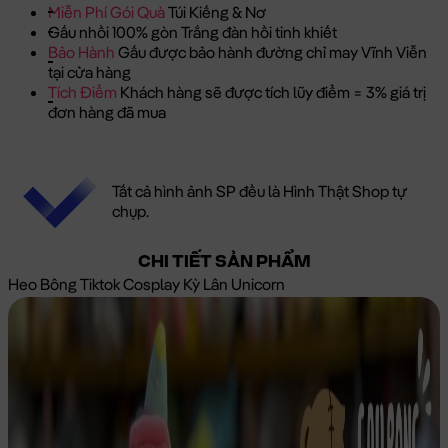
Miễn Phí Gói Quà
Túi Kiếng & Nơ
Gấu nhồi 100% gòn Trắng đàn hồi tinh khiết
Bảo Hành
Gấu được bảo hành đường chỉ may Vĩnh Viễn
tại cửa hàng
Tích Điểm
Khách hàng sẽ được tích lũy điểm = 3% giá trị
đơn hàng đã mua
Tất cả hình ảnh SP đều là Hình Thật Shop tự
chụp.
CHI TIẾT SẢN PHẨM
Heo Bông Tiktok Cosplay Kỳ Lân Unicorn