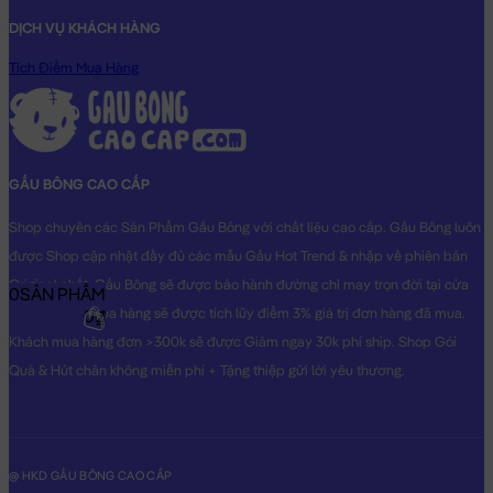
DỊCH VỤ KHÁCH HÀNG
Tích Điểm Mua Hàng
GẤU BÔNG CAO CẤP
Shop chuyên các Sản Phẩm Gấu Bông với chất liệu cao cấp. Gấu Bông luôn
được Shop cập nhật đầy đủ các mẫu Gấu Hot Trend & nhập về phiên bản
Original nhất. Gấu Bông sẽ được bảo hành đường chỉ may trọn đời tại cửa
0
SẢN PHẨM
hàng, Khách mua hàng sẽ được tích lũy điểm 3% giá trị đơn hàng đã mua.
0₫
Khách mua hàng đơn >300k sẽ được Giảm ngay 30k phí ship. Shop Gói
Quà & Hút chân không miễn phí + Tặng thiệp gửi lời yêu thương.
@ HKD GẤU BÔNG CAO CẤP