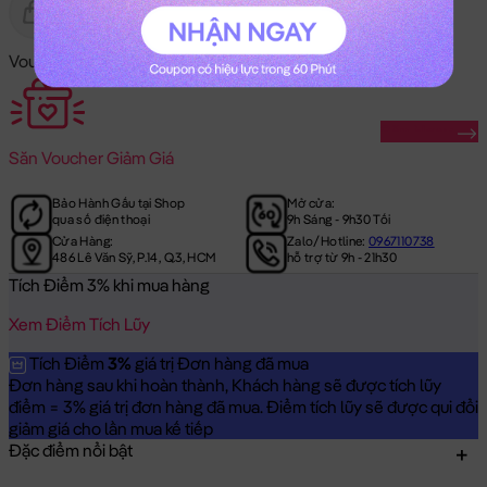
Gửi Tặng
Hết Hàng
Voucher Mã Khuyến Mãi:
Săn Ngay
Săn
Voucher Giảm Giá
Bảo Hành Gấu tại Shop
Mở cửa:
qua số điện thoại
9h Sáng - 9h30 Tối
Cửa Hàng:
Zalo/Hotline:
0967110738
486 Lê Văn Sỹ, P.14, Q.3, HCM
hỗ trợ từ 9h - 21h30
Tích Điểm 3% khi mua hàng
Xem Điểm Tích Lũy
Tích Điểm
3%
giá trị Đơn hàng đã mua
Đơn hàng sau khi hoàn thành, Khách hàng sẽ được tích lũy
điểm = 3% giá trị đơn hàng đã mua. Điểm tích lũy sẽ được qui đổi
giảm giá cho lần mua kế tiếp
Đặc điểm nổi bật