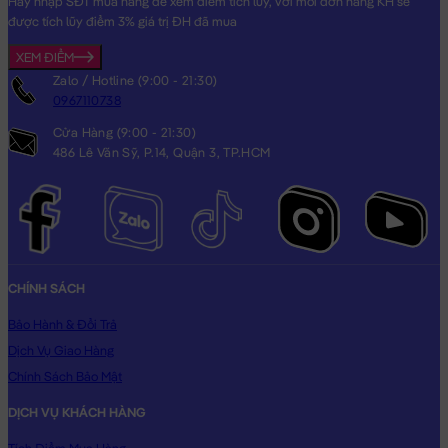
Hãy nhập SĐT mua hàng để xem điểm tích lũy, với mỗi đơn hàng KH sẽ
được tích lũy điểm 3% giá trị ĐH đã mua
XEM ĐIỂM
Heo Bông ôm Bình Sữa
Zalo / Hotline (9:00 - 21:30)
0967110738
Cửa Hàng (9:00 - 21:30)
486 Lê Văn Sỹ, P.14, Quận 3, TP.HCM
CHÍNH SÁCH
Bảo Hành & Đổi Trả
Dịch Vụ Giao Hàng
Chính Sách Bảo Mật
DỊCH VỤ KHÁCH HÀNG