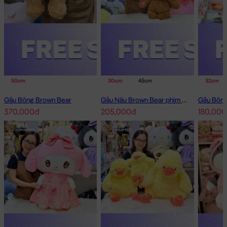
50cm
30cm
45cm
32cm
Gấu Bông Brown Bear
Gấu Nâu Brown Bear phim Minions
370,000đ
205,000đ
180,000