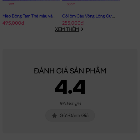
1m2
50cm
Mèo Bông Tam Thể màu vàng
Gối ôm Cầu Vồng Lông Cừu Sky Babies
495,000đ
255,000đ
XEM THÊM
ĐÁNH GIÁ SẢN PHẨM
4.4
89 đánh giá
Gửi Đánh Giá