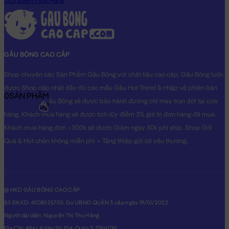
Tích Điểm Mua Hàng
GẤU BÔNG CAO CẤP
Shop chuyên các Sản Phẩm Gấu Bông với chất liệu cao cấp. Gấu Bông luôn
được Shop cập nhật đầy đủ các mẫu Gấu Hot Trend & nhập về phiên bản
0
SẢN PHẨM
Original nhất. Gấu Bông sẽ được bảo hành đường chỉ may trọn đời tại cửa
0₫
hàng, Khách mua hàng sẽ được tích lũy điểm 3% giá trị đơn hàng đã mua.
Khách mua hàng đơn >300k sẽ được Giảm ngay 30k phí ship. Shop Gói
Quà & Hút chân không miễn phí + Tặng thiệp gửi lời yêu thương.
@ HKD GẤU BÔNG CAO CẤP
Số ĐKKD: 41C8025705. Do UBND QUẬN 3 cấp ngày 19/01/2022
Người đại diện: Nguyễn Thị Thu Hằng
Địa Chỉ: 486 Lê Văn Sỹ, P14, Quận 3, TP.HCM