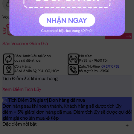
Gửi Tặng
Mua Ngay
Voucher Mã Khuyến Mãi:
Săn Ngay
Săn
Voucher Giảm Giá
Bảo Hành Gấu tại Shop
Mở cửa:
qua số điện thoại
9h Sáng - 9h30 Tối
Cửa Hàng:
Zalo/Hotline:
0967110738
486 Lê Văn Sỹ, P.14, Q.3, HCM
hỗ trợ từ 9h - 21h30
Tích Điểm 3% khi mua hàng
Xem Điểm Tích Lũy
Tích Điểm
3%
giá trị Đơn hàng đã mua
Đơn hàng sau khi hoàn thành, Khách hàng sẽ được tích lũy
điểm = 3% giá trị đơn hàng đã mua. Điểm tích lũy sẽ được qui đổi
giảm giá cho lần mua kế tiếp
Đặc điểm nổi bật