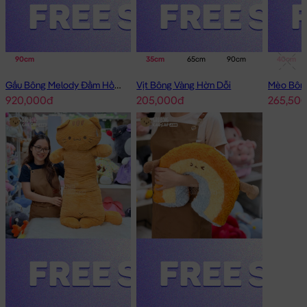
90cm
35cm
65cm
90cm
40cm
Gấu Bông Melody Đầm Hồng Cổ Sen Đeo Nơ
Vịt Bông Vàng Hờn Dỗi
920,000đ
205,000đ
265,50
Heo Bông ôm Bình Sữa