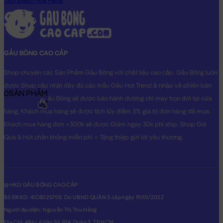
Tích Điểm Mua Hàng
hình THẬT do Shop TỰ CHỤP.
GẤU BÔNG CAO CẤP
Shop chuyên các Sản Phẩm Gấu Bông với chất liệu cao cấp. Gấu Bông luôn
được Shop cập nhật đầy đủ các mẫu Gấu Hot Trend & nhập về phiên bản
0
SẢN PHẨM
Original nhất. Gấu Bông sẽ được bảo hành đường chỉ may trọn đời tại cửa
0₫
hàng, Khách mua hàng sẽ được tích lũy điểm 3% giá trị đơn hàng đã mua.
Khách mua hàng đơn >300k sẽ được Giảm ngay 30k phí ship. Shop Gói
Quà & Hút chân không miễn phí + Tặng thiệp gửi lời yêu thương.
@ HKD GẤU BÔNG CAO CẤP
Số ĐKKD: 41C8025705. Do UBND QUẬN 3 cấp ngày 19/01/2022
Người đại diện: Nguyễn Thị Thu Hằng
Địa Chỉ: 486 Lê Văn Sỹ, P14, Quận 3, TP.HCM