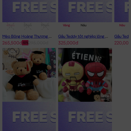
40cm
50cm
90cm
1m
Vàng
Nâu
Nâu
Mèo Bông Hoàng Thượng Cosplay Panda
Gấu Teddy tốt nghiệp lông xù 50cm
265,500đ
295,000đ
325,000đ
220,00
-10%