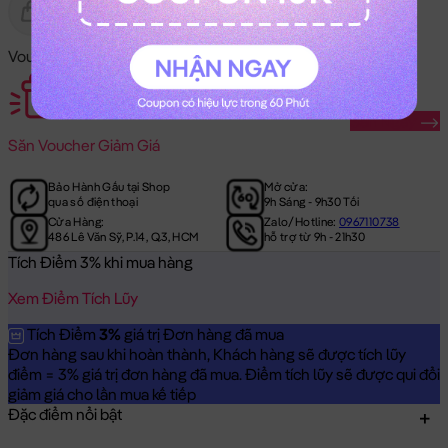
Gửi Tặng
Hết Hàng
Voucher Mã Khuyến Mãi:
Săn Ngay
Săn
Voucher Giảm Giá
Bảo Hành Gấu tại Shop
Mở cửa:
qua số điện thoại
9h Sáng - 9h30 Tối
Cửa Hàng:
Zalo/Hotline:
0967110738
486 Lê Văn Sỹ, P.14, Q.3, HCM
hỗ trợ từ 9h - 21h30
Tích Điểm 3% khi mua hàng
Xem Điểm Tích Lũy
Tích Điểm
3%
giá trị Đơn hàng đã mua
Đơn hàng sau khi hoàn thành, Khách hàng sẽ được tích lũy
điểm = 3% giá trị đơn hàng đã mua. Điểm tích lũy sẽ được qui đổi
giảm giá cho lần mua kế tiếp
Đặc điểm nổi bật