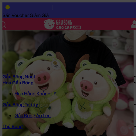
Trang Chủ
/
Gấu Bông Cao Cấp
/
Gấu Bông
/
Gấu Bông Size Nh
Săn Voucher Giảm Giá
Gấu Bông Noel
Hoa Gấu Bông
Hoa Hồng Khổng Lồ
Gấu Bông Teddy
Gấu Bông Áo Len
Thú Bông