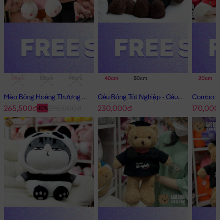
40cm
50cm
90cm
1m
40cm
50cm
20cm
Mèo Bông Hoàng Thượng Cosplay Thỏ Hồng
Gấu Bông Tốt Nghiệp - Gấu Teddy tốt nghiệp lông xù màu Nâu
265,500đ
295,000đ
230,000đ
170,000
-10%