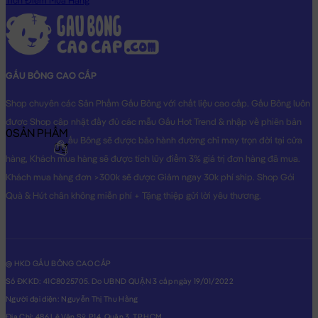
Tích Điểm Mua Hàng
GẤU BÔNG CAO CẤP
Shop chuyên các Sản Phẩm Gấu Bông với chất liệu cao cấp. Gấu Bông luôn
được Shop cập nhật đầy đủ các mẫu Gấu Hot Trend & nhập về phiên bản
0
SẢN PHẨM
Original nhất. Gấu Bông sẽ được bảo hành đường chỉ may trọn đời tại cửa
0₫
hàng, Khách mua hàng sẽ được tích lũy điểm 3% giá trị đơn hàng đã mua.
Khách mua hàng đơn >300k sẽ được Giảm ngay 30k phí ship. Shop Gói
Quà & Hút chân không miễn phí + Tặng thiệp gửi lời yêu thương.
@ HKD GẤU BÔNG CAO CẤP
Số ĐKKD: 41C8025705. Do UBND QUẬN 3 cấp ngày 19/01/2022
Người đại diện: Nguyễn Thị Thu Hằng
Địa Chỉ: 486 Lê Văn Sỹ, P14, Quận 3, TP.HCM