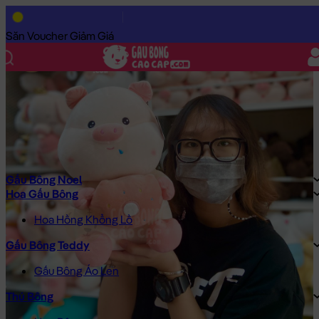
Trang Chủ
/
Gấu Bông Cao Cấp
/
Gấu Bông
/
Gấu Bông Size Nh
Săn Voucher Giảm Giá
Gấu Bông Noel
Hoa Gấu Bông
Hoa Hồng Khổng Lồ
Gấu Bông Teddy
Gấu Bông Áo Len
Thú Bông