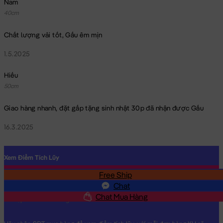
Nam
40cm
Chất lượng vải tốt, Gấu êm mịn
1.5.2025
Heo Bông nhí ôm bánh Donut đang nằm trong danh sách
Hiếu
những sản phẩm
Gấu Bông Size Nhỏ
BÁN CHẠY và đang được
50cm
các bạn trẻ YÊU THÍCH NHẤT.
Heo Bông nhí ôm bánh Donut
được thiết kế với 1 kích thước Gấu
Giao hàng nhanh, đặt gấp tặng sinh nhật 30p đã nhận được Gấu
Bông lớn nhỏ khác nhau: 35cm
16.3.2025
Cách đo Size Gấu Bông:
Gấu Ngồi (có chân): được đo từ đầu đến mông + từ
mông đến chân (Theo chữ L)
Xem Điểm Tích Lũy
Gấu Dài: được đo từ đầu đến phần dài cuối cùng
Free Ship
SĐT
Chat
Chất Liệu:
Heo Bông nhí ôm bánh Donut được làm từ chất liệu
Chat Mua Hàng
lông cao cấp, bên trong Gấu được nhồi 100% gòn trắng đàn hồi
tinh khiết, giúp Heo Bông nhí ôm bánh Donut rất căng bông, êm