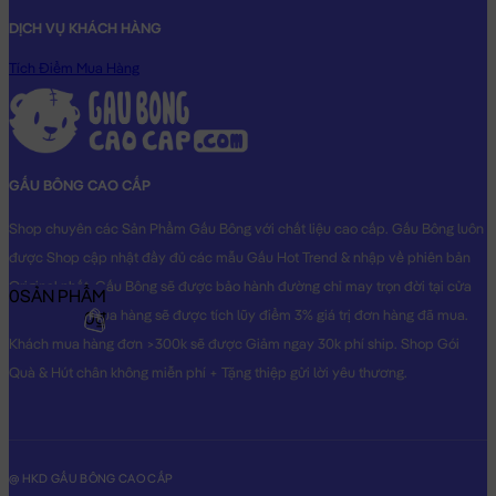
DỊCH VỤ KHÁCH HÀNG
Tích Điểm Mua Hàng
GẤU BÔNG CAO CẤP
Shop chuyên các Sản Phẩm Gấu Bông với chất liệu cao cấp. Gấu Bông luôn
được Shop cập nhật đầy đủ các mẫu Gấu Hot Trend & nhập về phiên bản
Original nhất. Gấu Bông sẽ được bảo hành đường chỉ may trọn đời tại cửa
0
SẢN PHẨM
hàng, Khách mua hàng sẽ được tích lũy điểm 3% giá trị đơn hàng đã mua.
0₫
Khách mua hàng đơn >300k sẽ được Giảm ngay 30k phí ship. Shop Gói
Quà & Hút chân không miễn phí + Tặng thiệp gửi lời yêu thương.
@ HKD GẤU BÔNG CAO CẤP