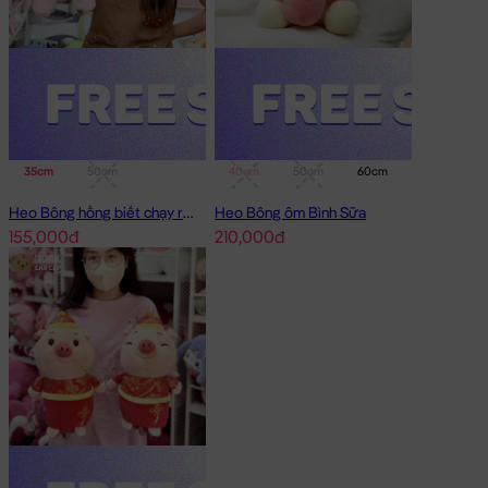
35cm
50cm
40cm
50cm
60cm
75cm
Heo Bông hồng biết chạy running
Heo Bông ôm Bình Sữa
155,000đ
210,000đ