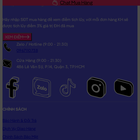
Chat Mua Hàng
Hãy nhập SĐT mua hàng để xem điểm tích lũy, với mỗi đơn hàng KH sẽ
Heo Bông cosplay Hoa Hướng Dương
được tích lũy điểm 3% giá trị ĐH đã mua
XEM ĐIỂM
Zalo / Hotline (9:00 - 21:30)
0967110738
Cửa Hàng (9:00 - 21:30)
486 Lê Văn Sỹ, P.14, Quận 3, TP.HCM
CHÍNH SÁCH
Bảo Hành & Đổi Trả
Dịch Vụ Giao Hàng
Chính Sách Bảo Mật