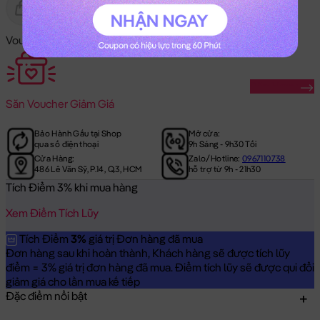
Gửi Tặng
Hết Hàng
Voucher Mã Khuyến Mãi:
Săn Ngay
Săn
Voucher Giảm Giá
Bảo Hành Gấu tại Shop
Mở cửa:
qua số điện thoại
9h Sáng - 9h30 Tối
Cửa Hàng:
Zalo/Hotline:
0967110738
486 Lê Văn Sỹ, P.14, Q.3, HCM
hỗ trợ từ 9h - 21h30
Tích Điểm 3% khi mua hàng
Xem Điểm Tích Lũy
Tích Điểm
3%
giá trị Đơn hàng đã mua
Đơn hàng sau khi hoàn thành, Khách hàng sẽ được tích lũy
điểm = 3% giá trị đơn hàng đã mua. Điểm tích lũy sẽ được qui đổi
giảm giá cho lần mua kế tiếp
Đặc điểm nổi bật