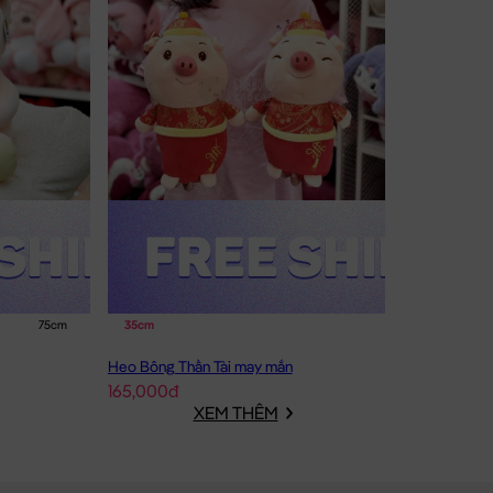
75cm
35cm
Heo Bông Thần Tài may mắn
165,000đ
XEM THÊM