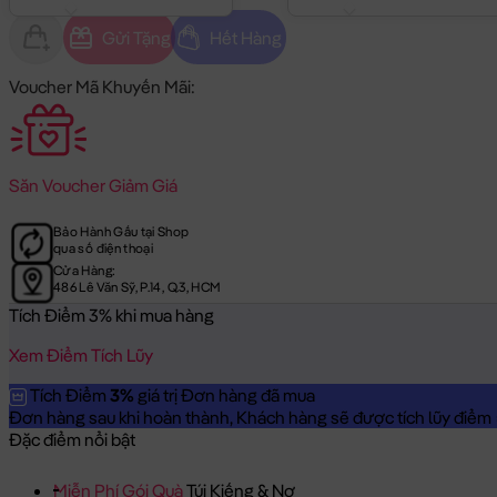
Gửi Tặng
Hết Hàng
Voucher Mã Khuyến Mãi:
Săn
Voucher Giảm Giá
Bảo Hành Gấu tại Shop
qua số điện thoại
Cửa Hàng:
486 Lê Văn Sỹ, P.14, Q.3, HCM
Tích Điểm 3% khi mua hàng
Xem Điểm Tích Lũy
Tích Điểm
3%
giá trị Đơn hàng đã mua
Đơn hàng sau khi hoàn thành, Khách hàng sẽ được tích lũy điểm = 
Đặc điểm nổi bật
Miễn Phí Gói Quà
Túi Kiếng & Nơ