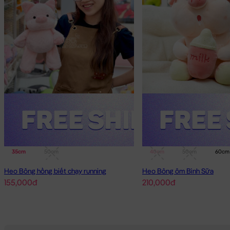
35cm
50cm
40cm
50cm
60cm
Heo Bông hồng biết chạy running
Heo Bông ôm Bình Sữa
155,000đ
210,000đ