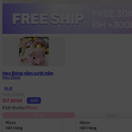
Heo Bông nằm cười mĩm
Heo Bông
(4.4)
635.000đ
317.500đ
-50%
Kích thước:
90cm
90cm
45cm
90cm
45cm
Hết Hàng
Hết Hàng