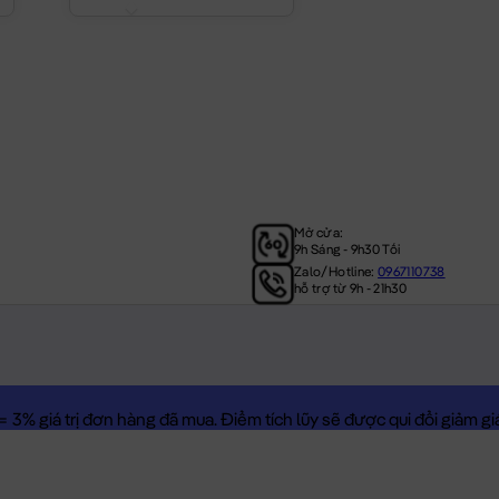
Mở cửa:
9h Sáng - 9h30 Tối
Zalo/Hotline:
0967110738
hỗ trợ từ 9h - 21h30
3% giá trị đơn hàng đã mua. Điểm tích lũy sẽ được qui đổi giảm giá