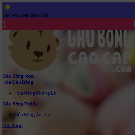
Trang Chủ
/
Gấu Bông Cao Cấp
/
Thú Bông
/
Heo Bông
/
Heo Bô
Săn Voucher Giảm Giá
Gấu Bông Noel
Hoa Gấu Bông
Hoa Hồng Khổng Lồ
Gấu Bông Teddy
Gấu Bông Áo Len
Thú Bông