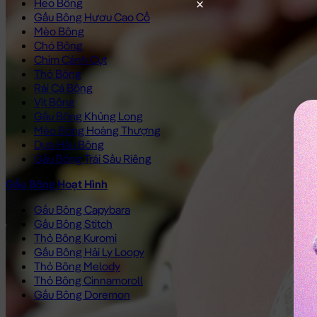
Heo Bông
Gấu Bông Hươu Cao Cổ
Mèo Bông
Chó Bông
Chim Cánh Cụt
Thỏ Bông
Rái Cá Bông
Vịt Bông
Gấu Bông Khủng Long
Mèo Bông Hoàng Thượng
Dưa Hấu Bông
Gấu Bông Trái Sầu Riêng
Gấu Bông Hoạt Hình
Gấu Bông Capybara
Gấu Bông Stitch
Thỏ Bông Kuromi
Gấu Bông Hải Ly Loopy
Thỏ Bông Melody
Thỏ Bông Cinnamoroll
Gấu Bông Doremon