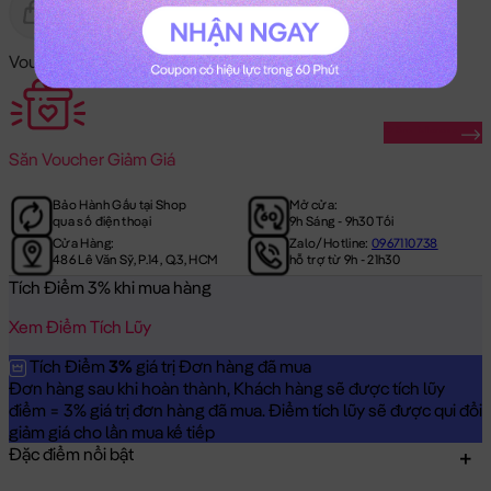
Gửi Tặng
Hết Hàng
Voucher Mã Khuyến Mãi:
Săn Ngay
Săn
Voucher Giảm Giá
Bảo Hành Gấu tại Shop
Mở cửa:
qua số điện thoại
9h Sáng - 9h30 Tối
Cửa Hàng:
Zalo/Hotline:
0967110738
486 Lê Văn Sỹ, P.14, Q.3, HCM
hỗ trợ từ 9h - 21h30
Tích Điểm 3% khi mua hàng
Xem Điểm Tích Lũy
Tích Điểm
3%
giá trị Đơn hàng đã mua
Đơn hàng sau khi hoàn thành, Khách hàng sẽ được tích lũy
điểm = 3% giá trị đơn hàng đã mua. Điểm tích lũy sẽ được qui đổi
giảm giá cho lần mua kế tiếp
Đặc điểm nổi bật