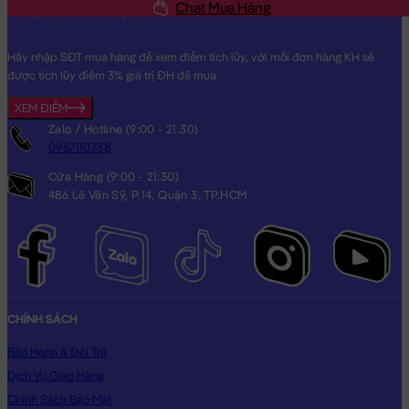
Chat Mua Hàng
Hãy nhập SĐT mua hàng để xem điểm tích lũy, với mỗi đơn hàng KH sẽ
được tích lũy điểm 3% giá trị ĐH đã mua
Heo Bông nằm cosplay Ong vàng
XEM ĐIỂM
Zalo / Hotline (9:00 - 21:30)
0967110738
Cửa Hàng (9:00 - 21:30)
486 Lê Văn Sỹ, P.14, Quận 3, TP.HCM
CHÍNH SÁCH
Bảo Hành & Đổi Trả
Dịch Vụ Giao Hàng
Chính Sách Bảo Mật