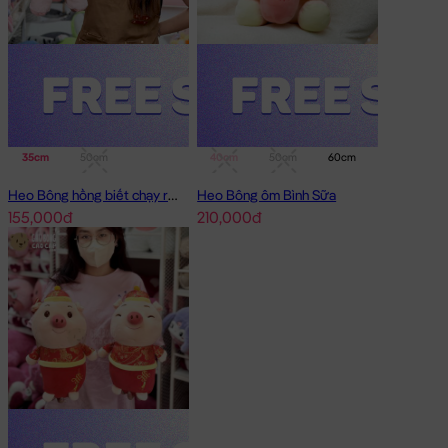
35cm
50cm
40cm
50cm
60cm
75cm
Heo Bông hồng biết chạy running
Heo Bông ôm Bình Sữa
155,000đ
210,000đ