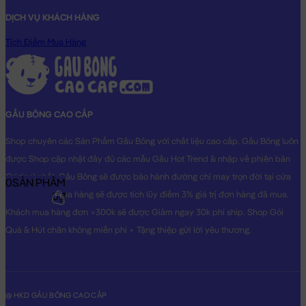
DỊCH VỤ KHÁCH HÀNG
Tích Điểm Mua Hàng
GẤU BÔNG CAO CẤP
Shop chuyên các Sản Phẩm Gấu Bông với chất liệu cao cấp. Gấu Bông luôn
được Shop cập nhật đầy đủ các mẫu Gấu Hot Trend & nhập về phiên bản
Original nhất. Gấu Bông sẽ được bảo hành đường chỉ may trọn đời tại cửa
0
SẢN PHẨM
hàng, Khách mua hàng sẽ được tích lũy điểm 3% giá trị đơn hàng đã mua.
0₫
Khách mua hàng đơn >300k sẽ được Giảm ngay 30k phí ship. Shop Gói
Quà & Hút chân không miễn phí + Tặng thiệp gửi lời yêu thương.
@ HKD GẤU BÔNG CAO CẤP