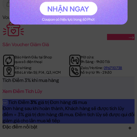
Gửi Tặng
Hết Hàng
Voucher Mã Khuyến Mãi:
Săn Ngay
Săn
Voucher Giảm Giá
Bảo Hành Gấu tại Shop
Mở cửa:
qua số điện thoại
9h Sáng - 9h30 Tối
Cửa Hàng:
Zalo/Hotline:
0967110738
486 Lê Văn Sỹ, P.14, Q.3, HCM
hỗ trợ từ 9h - 21h30
Tích Điểm 3% khi mua hàng
Xem Điểm Tích Lũy
Tích Điểm
3%
giá trị Đơn hàng đã mua
Đơn hàng sau khi hoàn thành, Khách hàng sẽ được tích lũy
điểm = 3% giá trị đơn hàng đã mua. Điểm tích lũy sẽ được qui đổi
giảm giá cho lần mua kế tiếp
Đặc điểm nổi bật