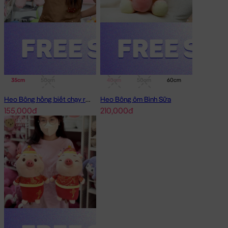
35cm
50cm
40cm
50cm
60cm
75cm
Heo Bông hồng biết chạy running
Heo Bông ôm Bình Sữa
155,000đ
210,000đ