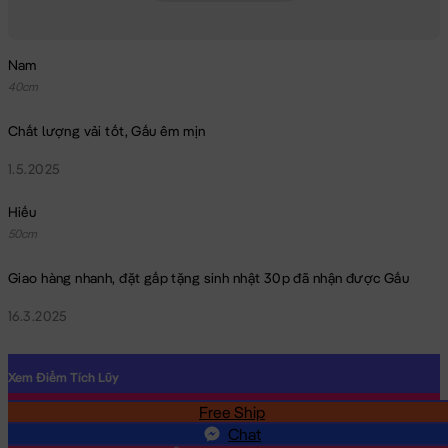
Nam
40cm
Chất lượng vải tốt, Gấu êm mịn
1.5.2025
Hiếu
50cm
Giao hàng nhanh, đặt gấp tặng sinh nhật 30p đã nhận được Gấu
16.3.2025
Xem Điểm Tích Lũy
Heo Bông Lulu ngồi mặc áo Số
Free Ship
SĐT
Chat