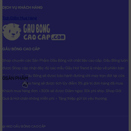
cho lần mua kế tiếp.
DỊCH VỤ KHÁCH HÀNG
Tích Điểm Mua Hàng
Bảo Hành:
Đặc biệt, với số điện thoại đã đăng ký, Gấu Bông của
bạn mua sẽ được bảo hành đường chỉ may trọn đời tại Shop.
Gấu của bạn bị bung chỉ? bạn cứ mang gấu đến cửa hàng &
cung cấp số di động là xong. Shop sẽ chăm sóc Gấu của bạn
tận tình.
GẤU BÔNG CAO CẤP
Shop chuyên các Sản Phẩm Gấu Bông với chất liệu cao cấp. Gấu Bông luôn
Heo Bông Lulu ngồi mặc áo Số
sẽ là món quà tặng vô cùng Dễ
được Shop cập nhật đầy đủ các mẫu Gấu Hot Trend & nhập về phiên bản
Thương dành cho người thân yêu của bạn!
Original nhất. Gấu Bông sẽ được bảo hành đường chỉ may trọn đời tại cửa
Hình ảnh Heo Bông Lulu ngồi mặc áo Số, hình ảnh này là hình
0
SẢN PHẨM
hàng, Khách mua hàng sẽ được tích lũy điểm 3% giá trị đơn hàng đã mua.
THẬT do Shop TỰ CHỤP.
0₫
Khách mua hàng đơn >300k sẽ được Giảm ngay 30k phí ship. Shop Gói
Quà & Hút chân không miễn phí + Tặng thiệp gửi lời yêu thương.
@ HKD GẤU BÔNG CAO CẤP