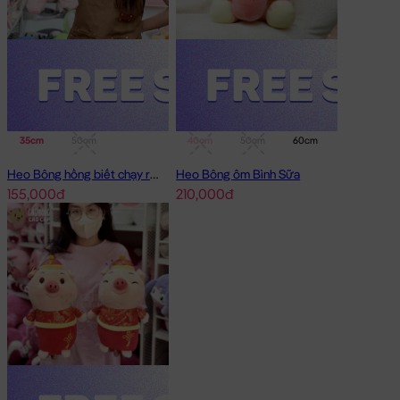
35cm
50cm
40cm
50cm
60cm
75cm
Heo Bông hồng biết chạy running
Heo Bông ôm Bình Sữa
155,000đ
210,000đ