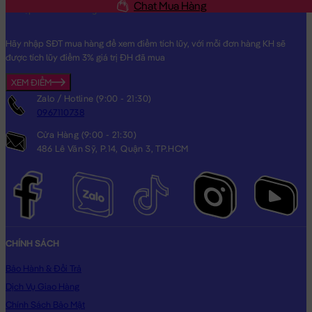
Chat Mua Hàng
Heo Bông LU LU lông Smooth siêu mịn
Hãy nhập SĐT mua hàng để xem điểm tích lũy, với mỗi đơn hàng KH sẽ
được tích lũy điểm 3% giá trị ĐH đã mua
XEM ĐIỂM
Zalo / Hotline (9:00 - 21:30)
0967110738
Cửa Hàng (9:00 - 21:30)
486 Lê Văn Sỹ, P.14, Quận 3, TP.HCM
CHÍNH SÁCH
Bảo Hành & Đổi Trả
Dịch Vụ Giao Hàng
Chính Sách Bảo Mật