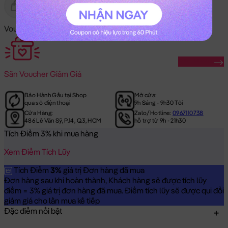
Gửi Tặng
Hết Hàng
Voucher Mã Khuyến Mãi:
Săn Ngay
Săn
Voucher Giảm Giá
Bảo Hành Gấu tại Shop
Mở cửa:
qua số điện thoại
9h Sáng - 9h30 Tối
Cửa Hàng:
Zalo/Hotline:
0967110738
486 Lê Văn Sỹ, P.14, Q.3, HCM
hỗ trợ từ 9h - 21h30
Tích Điểm 3% khi mua hàng
Xem Điểm Tích Lũy
Tích Điểm
3%
giá trị Đơn hàng đã mua
Đơn hàng sau khi hoàn thành, Khách hàng sẽ được tích lũy
điểm = 3% giá trị đơn hàng đã mua. Điểm tích lũy sẽ được qui đổi
giảm giá cho lần mua kế tiếp
Đặc điểm nổi bật