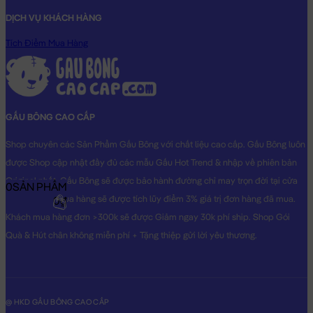
DỊCH VỤ KHÁCH HÀNG
Tích Điểm Mua Hàng
GẤU BÔNG CAO CẤP
Shop chuyên các Sản Phẩm Gấu Bông với chất liệu cao cấp. Gấu Bông luôn
được Shop cập nhật đầy đủ các mẫu Gấu Hot Trend & nhập về phiên bản
Original nhất. Gấu Bông sẽ được bảo hành đường chỉ may trọn đời tại cửa
0
SẢN PHẨM
hàng, Khách mua hàng sẽ được tích lũy điểm 3% giá trị đơn hàng đã mua.
0₫
Khách mua hàng đơn >300k sẽ được Giảm ngay 30k phí ship. Shop Gói
Quà & Hút chân không miễn phí + Tặng thiệp gửi lời yêu thương.
@ HKD GẤU BÔNG CAO CẤP