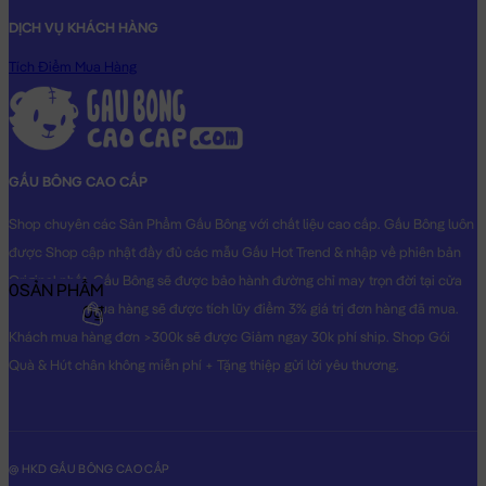
DỊCH VỤ KHÁCH HÀNG
Tích Điểm Mua Hàng
GẤU BÔNG CAO CẤP
Shop chuyên các Sản Phẩm Gấu Bông với chất liệu cao cấp. Gấu Bông luôn
được Shop cập nhật đầy đủ các mẫu Gấu Hot Trend & nhập về phiên bản
Original nhất. Gấu Bông sẽ được bảo hành đường chỉ may trọn đời tại cửa
0
SẢN PHẨM
hàng, Khách mua hàng sẽ được tích lũy điểm 3% giá trị đơn hàng đã mua.
0₫
Khách mua hàng đơn >300k sẽ được Giảm ngay 30k phí ship. Shop Gói
Quà & Hút chân không miễn phí + Tặng thiệp gửi lời yêu thương.
@ HKD GẤU BÔNG CAO CẤP