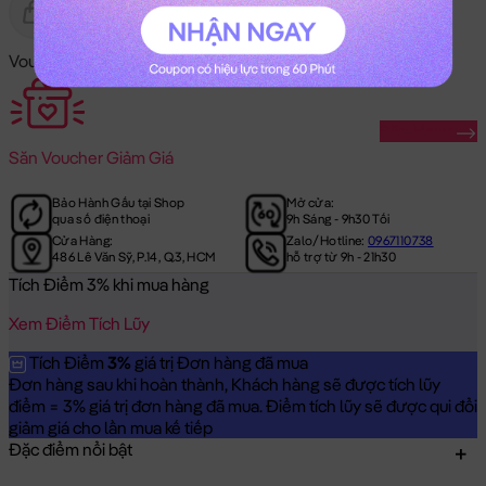
Gửi Tặng
Hết Hàng
Voucher Mã Khuyến Mãi:
Săn Ngay
Săn
Voucher Giảm Giá
Bảo Hành Gấu tại Shop
Mở cửa:
qua số điện thoại
9h Sáng - 9h30 Tối
Cửa Hàng:
Zalo/Hotline:
0967110738
486 Lê Văn Sỹ, P.14, Q.3, HCM
hỗ trợ từ 9h - 21h30
Tích Điểm 3% khi mua hàng
Xem Điểm Tích Lũy
Tích Điểm
3%
giá trị Đơn hàng đã mua
Đơn hàng sau khi hoàn thành, Khách hàng sẽ được tích lũy
điểm = 3% giá trị đơn hàng đã mua. Điểm tích lũy sẽ được qui đổi
giảm giá cho lần mua kế tiếp
Đặc điểm nổi bật