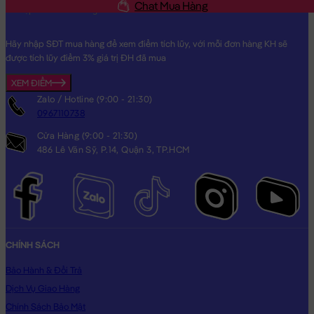
Chat Mua Hàng
Hãy nhập SĐT mua hàng để xem điểm tích lũy, với mỗi đơn hàng KH sẽ
được tích lũy điểm 3% giá trị ĐH đã mua
Heo Bông Livheart màu Hồng
XEM ĐIỂM
Heo bông
Livheart phiên bản lông nhung siêu mịn, bộ lông màu
Zalo / Hotline (9:00 - 21:30)
hồng mịn siêu dễ thương, với chất liệu lông & bông nhập khẩu
0967110738
cao cấp nên Heo bông rất êm & đẹp
Cửa Hàng (9:00 - 21:30)
486 Lê Văn Sỹ, P.14, Quận 3, TP.HCM
CHÍNH SÁCH
Bảo Hành & Đổi Trả
Dịch Vụ Giao Hàng
Chính Sách Bảo Mật