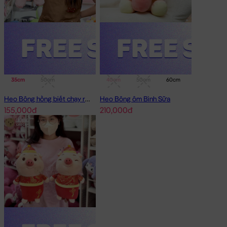
35cm
50cm
40cm
50cm
60cm
75cm
Heo Bông hồng biết chạy running
Heo Bông ôm Bình Sữa
155,000đ
210,000đ