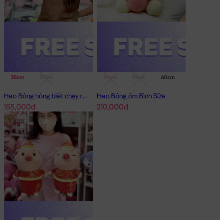
35cm
50cm
40cm
50cm
60cm
75cm
Heo Bông hồng biết chạy running
Heo Bông ôm Bình Sữa
155,000đ
210,000đ