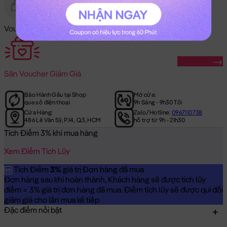
Gửi Tặng
Hết Hàng
Voucher Mã Khuyến Mãi:
Săn Ngay
Săn
Voucher Giảm Giá
Bảo Hành Gấu tại Shop
Mở cửa:
qua số điện thoại
9h Sáng - 9h30 Tối
Cửa Hàng:
Zalo/Hotline:
0967110738
486 Lê Văn Sỹ, P.14, Q.3, HCM
hỗ trợ từ 9h - 21h30
Tích Điểm 3% khi mua hàng
Xem Điểm Tích Lũy
Tích Điểm
3%
giá trị Đơn hàng đã mua
Đơn hàng sau khi hoàn thành, Khách hàng sẽ được tích lũy
điểm = 3% giá trị đơn hàng đã mua. Điểm tích lũy sẽ được qui đổi
giảm giá cho lần mua kế tiếp
Đặc điểm nổi bật