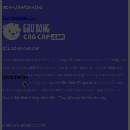
DỊCH VỤ KHÁCH HÀNG
Tích Điểm Mua Hàng
GẤU BÔNG CAO CẤP
Shop chuyên các Sản Phẩm Gấu Bông với chất liệu cao cấp. Gấu Bông luôn
được Shop cập nhật đầy đủ các mẫu Gấu Hot Trend & nhập về phiên bản
Original nhất. Gấu Bông sẽ được bảo hành đường chỉ may trọn đời tại cửa
0
SẢN PHẨM
hàng, Khách mua hàng sẽ được tích lũy điểm 3% giá trị đơn hàng đã mua.
0₫
Khách mua hàng đơn >300k sẽ được Giảm ngay 30k phí ship. Shop Gói
Quà & Hút chân không miễn phí + Tặng thiệp gửi lời yêu thương.
@ HKD GẤU BÔNG CAO CẤP