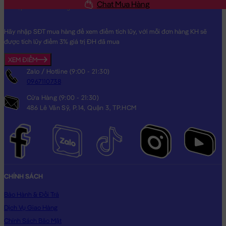
Chat Mua Hàng
Hãy nhập SĐT mua hàng để xem điểm tích lũy, với mỗi đơn hàng KH sẽ
được tích lũy điểm 3% giá trị ĐH đã mua
XEM ĐIỂM
Zalo / Hotline (9:00 - 21:30)
0967110738
Cửa Hàng (9:00 - 21:30)
486 Lê Văn Sỹ, P.14, Quận 3, TP.HCM
CHÍNH SÁCH
Bảo Hành & Đổi Trả
Dịch Vụ Giao Hàng
Chính Sách Bảo Mật