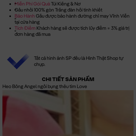
Miễn Phí Gói Quà
Túi Kiếng & Nơ
Gấu nhồi 100% gòn Trắng đàn hồi tinh khiết
Bảo Hành
Gấu được bảo hành đường chỉ may Vĩnh Viễn
tại cửa hàng
Tích Điểm
Khách hàng sẽ được tích lũy điểm = 3% giá trị
đơn hàng đã mua
Tất cả hình ảnh SP đều là Hình Thật Shop tự
chụp.
CHI TIẾT SẢN PHẨM
Heo Bông Angel ngồi bụng thêu tim Love