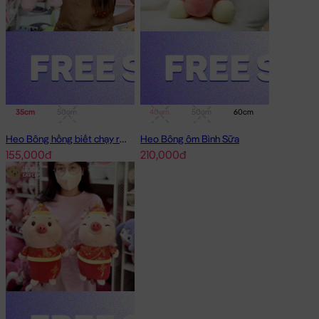
35cm
50cm
40cm
50cm
60cm
75cm
Heo Bông hồng biết chạy running
Heo Bông ôm Bình Sữa
155,000đ
210,000đ