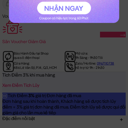
Gửi Tặng
Hết Hàng
Voucher Mã Khuyến Mãi:
Săn Ngay
Săn
Voucher Giảm Giá
Bảo Hành Gấu tại Shop
Mở cửa:
qua số điện thoại
9h Sáng - 9h30 Tối
Cửa Hàng:
Zalo/Hotline:
0967110738
486 Lê Văn Sỹ, P.14, Q.3, HCM
hỗ trợ từ 9h - 21h30
Tích Điểm 3% khi mua hàng
Xem Điểm Tích Lũy
Tích Điểm
3%
giá trị Đơn hàng đã mua
Đơn hàng sau khi hoàn thành, Khách hàng sẽ được tích lũy
điểm = 3% giá trị đơn hàng đã mua. Điểm tích lũy sẽ được qui đổi
giảm giá cho lần mua kế tiếp
Đặc điểm nổi bật