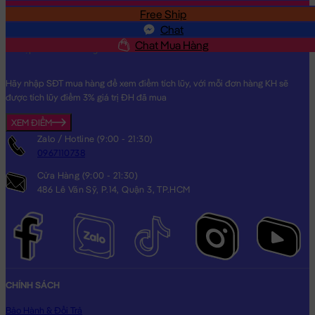
Free Ship
SĐT
Chat
Chat Mua Hàng
Hãy nhập SĐT mua hàng để xem điểm tích lũy, với mỗi đơn hàng KH sẽ
được tích lũy điểm 3% giá trị ĐH đã mua
XEM ĐIỂM
Gối mền 2in1 Heo Bông mũm mĩm mắt Híp
Zalo / Hotline (9:00 - 21:30)
0967110738
Cửa Hàng (9:00 - 21:30)
486 Lê Văn Sỹ, P.14, Quận 3, TP.HCM
CHÍNH SÁCH
Bảo Hành & Đổi Trả