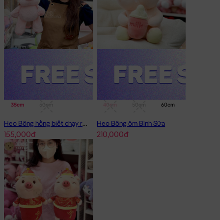
35cm
50cm
40cm
50cm
60cm
75cm
Heo Bông hồng biết chạy running
Heo Bông ôm Bình Sữa
155,000đ
210,000đ