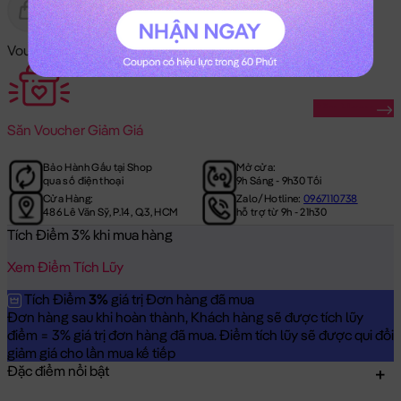
Gửi Tặng
Hết Hàng
Voucher Mã Khuyến Mãi:
Săn Ngay
Săn
Voucher Giảm Giá
Bảo Hành Gấu tại Shop
Mở cửa:
qua số điện thoại
9h Sáng - 9h30 Tối
Cửa Hàng:
Zalo/Hotline:
0967110738
486 Lê Văn Sỹ, P.14, Q.3, HCM
hỗ trợ từ 9h - 21h30
Tích Điểm 3% khi mua hàng
Xem Điểm Tích Lũy
Tích Điểm
3%
giá trị Đơn hàng đã mua
Đơn hàng sau khi hoàn thành, Khách hàng sẽ được tích lũy
điểm = 3% giá trị đơn hàng đã mua. Điểm tích lũy sẽ được qui đổi
giảm giá cho lần mua kế tiếp
Đặc điểm nổi bật