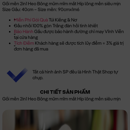
Gối mền 2in1 Heo Bông mũm mĩm mắt Híp lông mền siêu mịn
Size Gấu: 40cm – Size mền: 90cmx1m6
Miễn Phí Gói Quà
Túi Kiếng & Nơ
Gấu nhồi 100% gòn Trắng đàn hồi tinh khiết
Bảo Hành
Gấu được bảo hành đường chỉ may Vĩnh Viễn
tại cửa hàng
Tích Điểm
Khách hàng sẽ được tích lũy điểm = 3% giá trị
đơn hàng đã mua
Tất cả hình ảnh SP đều là Hình Thật Shop tự
chụp.
CHI TIẾT SẢN PHẨM
Gối mền 2in1 Heo Bông mũm mĩm mắt Híp lông mền siêu mịn