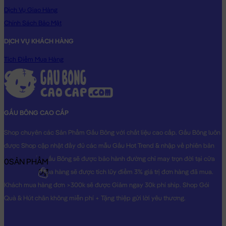
Dịch Vụ Giao Hàng
Chính Sách Bảo Mật
DỊCH VỤ KHÁCH HÀNG
Tích Điểm Mua Hàng
GẤU BÔNG CAO CẤP
Shop chuyên các Sản Phẩm Gấu Bông với chất liệu cao cấp. Gấu Bông luôn
được Shop cập nhật đầy đủ các mẫu Gấu Hot Trend & nhập về phiên bản
Original nhất. Gấu Bông sẽ được bảo hành đường chỉ may trọn đời tại cửa
0
SẢN PHẨM
0₫
hàng, Khách mua hàng sẽ được tích lũy điểm 3% giá trị đơn hàng đã mua.
Khách mua hàng đơn >300k sẽ được Giảm ngay 30k phí ship. Shop Gói
Quà & Hút chân không miễn phí + Tặng thiệp gửi lời yêu thương.