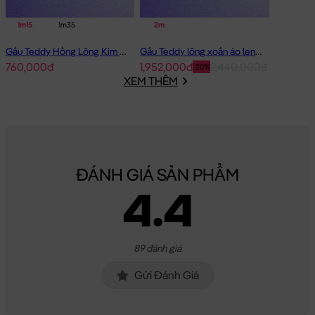
1m15
1m35
2m
Gấu Teddy Hồng Lông Kim Chồn Đeo Nơ Hồng Pink Girl
Gấu Teddy lông xoắn áo len Choco 2m - Hàng Nhập
760,000đ
1,952,000đ
2,440,000đ
-20%
XEM THÊM
ĐÁNH GIÁ SẢN PHẨM
4.4
89 đánh giá
Gửi Đánh Giá