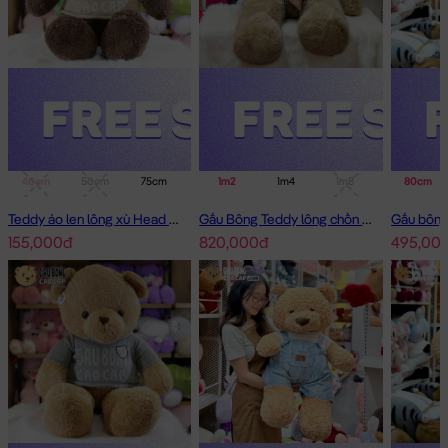
40cm
50cm
75cm
1m
1m2
1m4
1m4
1m8
80cm
Teddy áo len lông xù Head and Tales
Gấu Bông Teddy lông chồn cao cấp
155,000đ
820,000đ
495,00