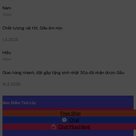
Gấu Teddy Smooth mặc áo Hoodie Unicorn Cầu Vồng
Nam
40cm
Chất lượng vải tốt, Gấu êm mịn
1.5.2025
Hiếu
50cm
Giao hàng nhanh, đặt gấp tặng sinh nhật 30p đã nhận được Gấu
16.3.2025
Xem Điểm Tích Lũy
Free Ship
SĐT
Chat
Chat Mua Hàng