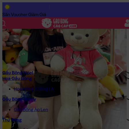
Trang Chủ
/
Gấu Bông Cao Cấp
/
Gấu Bông
/
Gấu Bông Teddy
/
Săn Voucher Giảm Giá
Gấu Bông Noel
Hoa Gấu Bông
Hoa Hồng Khổng Lồ
Gấu Bông Teddy
Gấu Bông Áo Len
Thú Bông