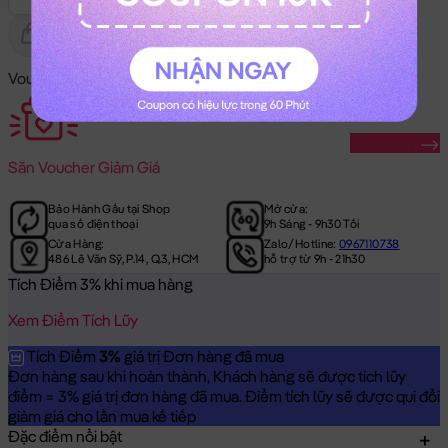
Gửi Tặng
Hết Hàng
Voucher Mã Khuyến Mãi:
Săn Ngay
Săn
Voucher Giảm Giá
Bảo Hành Gấu tại Shop
Mở cửa:
qua số điện thoại
9h Sáng - 9h30 Tối
Cửa Hàng:
Zalo/Hotline:
0967110738
486 Lê Văn Sỹ, P.14, Q.3, HCM
hỗ trợ từ 9h - 21h30
Tích Điểm 3% khi mua hàng
Xem Điểm Tích Lũy
Tích Điểm
3%
giá trị Đơn hàng đã mua
Đơn hàng sau khi hoàn thành, Khách hàng sẽ được tích lũy
điểm = 3% giá trị đơn hàng đã mua. Điểm tích lũy sẽ được qui đổi
giảm giá cho lần mua kế tiếp
Đặc điểm nổi bật