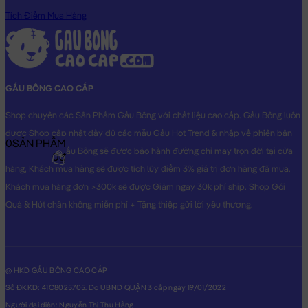
Tích Điểm Mua Hàng
GẤU BÔNG CAO CẤP
Shop chuyên các Sản Phẩm Gấu Bông với chất liệu cao cấp. Gấu Bông luôn
được Shop cập nhật đầy đủ các mẫu Gấu Hot Trend & nhập về phiên bản
0
SẢN PHẨM
Original nhất. Gấu Bông sẽ được bảo hành đường chỉ may trọn đời tại cửa
0₫
hàng, Khách mua hàng sẽ được tích lũy điểm 3% giá trị đơn hàng đã mua.
Khách mua hàng đơn >300k sẽ được Giảm ngay 30k phí ship. Shop Gói
Quà & Hút chân không miễn phí + Tặng thiệp gửi lời yêu thương.
@ HKD GẤU BÔNG CAO CẤP
Số ĐKKD: 41C8025705. Do UBND QUẬN 3 cấp ngày 19/01/2022
Người đại diện: Nguyễn Thị Thu Hằng