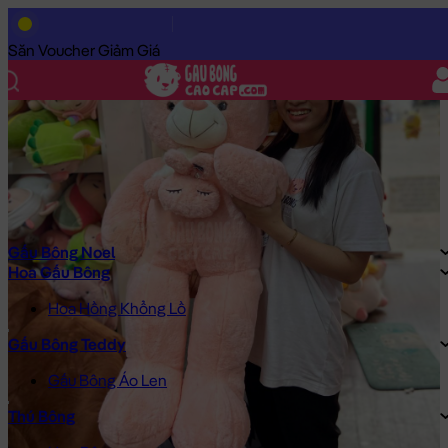
Trang Chủ
/
Gấu Bông Cao Cấp
/
Gấu Bông
/
Gấu Bông Teddy
/
Săn Voucher Giảm Giá
Gấu Bông Noel
Hoa Gấu Bông
Hoa Hồng Khổng Lồ
Gấu Bông Teddy
Gấu Bông Áo Len
Thú Bông