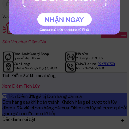
Gửi Tặng
Hết Hàng
Voucher Mã Khuyến Mãi:
Săn Ngay
Săn
Voucher Giảm Giá
Bảo Hành Gấu tại Shop
Mở cửa:
qua số điện thoại
9h Sáng - 9h30 Tối
Cửa Hàng:
Zalo/Hotline:
0967110738
486 Lê Văn Sỹ, P.14, Q.3, HCM
hỗ trợ từ 9h - 21h30
Tích Điểm 3% khi mua hàng
Xem Điểm Tích Lũy
Tích Điểm
3%
giá trị Đơn hàng đã mua
Đơn hàng sau khi hoàn thành, Khách hàng sẽ được tích lũy
điểm = 3% giá trị đơn hàng đã mua. Điểm tích lũy sẽ được qui đổi
giảm giá cho lần mua kế tiếp
Đặc điểm nổi bật