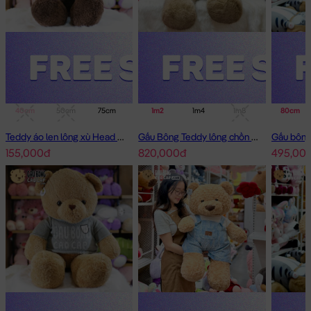
40cm
50cm
75cm
1m
1m2
1m4
1m4
1m8
80cm
Teddy áo len lông xù Head and Tales
Gấu Bông Teddy lông chồn cao cấp
155,000đ
820,000đ
495,00