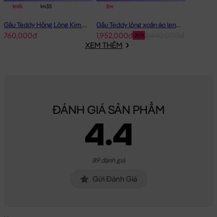
1m15
1m35
2m
Gấu Teddy Hồng Lông Kim Chồn Đeo Nơ Hồng Pink Girl
Gấu Teddy lông xoắn áo len Choco 2m - Hàng Nhập
760,000đ
1,952,000đ
2,440,000đ
-20%
XEM THÊM
ĐÁNH GIÁ SẢN PHẨM
4.4
89 đánh giá
Gửi Đánh Giá
Gấu Teddy Smooth choàng khăn Mặt Thỏ