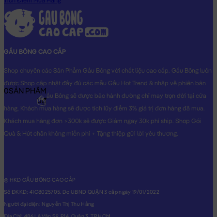
Tích Điểm Mua Hàng
GẤU BÔNG CAO CẤP
Shop chuyên các Sản Phẩm Gấu Bông với chất liệu cao cấp. Gấu Bông luôn
được Shop cập nhật đầy đủ các mẫu Gấu Hot Trend & nhập về phiên bản
0
SẢN PHẨM
Original nhất. Gấu Bông sẽ được bảo hành đường chỉ may trọn đời tại cửa
0₫
hàng, Khách mua hàng sẽ được tích lũy điểm 3% giá trị đơn hàng đã mua.
Khách mua hàng đơn >300k sẽ được Giảm ngay 30k phí ship. Shop Gói
Quà & Hút chân không miễn phí + Tặng thiệp gửi lời yêu thương.
@ HKD GẤU BÔNG CAO CẤP
Số ĐKKD: 41C8025705. Do UBND QUẬN 3 cấp ngày 19/01/2022
Người đại diện: Nguyễn Thị Thu Hằng
Địa Chỉ: 486 Lê Văn Sỹ, P14, Quận 3, TP.HCM