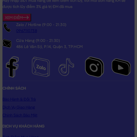
Hãy nhập SĐT mua hàng để xem điểm tích lũy, với mỗi đơn hàng KH sẽ
được tích lũy điểm 3% giá trị ĐH đã mua
XEM ĐIỂM
Zalo / Hotline (9:00 - 21:30)
0967110738
Cửa Hàng (9:00 - 21:30)
486 Lê Văn Sỹ, P.14, Quận 3, TP.HCM
CHÍNH SÁCH
Bảo Hành & Đổi Trả
Dịch Vụ Giao Hàng
Chính Sách Bảo Mật
DỊCH VỤ KHÁCH HÀNG