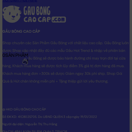
Tích Điểm Mua Hàng
GẤU BÔNG CAO CẤP
Shop chuyên các Sản Phẩm Gấu Bông với chất liệu cao cấp. Gấu Bông luôn
được Shop cập nhật đầy đủ các mẫu Gấu Hot Trend & nhập về phiên bản
0
SẢN PHẨM
Original nhất. Gấu Bông sẽ được bảo hành đường chỉ may trọn đời tại cửa
0₫
hàng, Khách mua hàng sẽ được tích lũy điểm 3% giá trị đơn hàng đã mua.
Khách mua hàng đơn >300k sẽ được Giảm ngay 30k phí ship. Shop Gói
Quà & Hút chân không miễn phí + Tặng thiệp gửi lời yêu thương.
@ HKD GẤU BÔNG CAO CẤP
Số ĐKKD: 41C8025705. Do UBND QUẬN 3 cấp ngày 19/01/2022
Người đại diện: Nguyễn Thị Thu Hằng
Địa Chỉ: 486 Lê Văn Sỹ, P14, Quận 3, TP.HCM