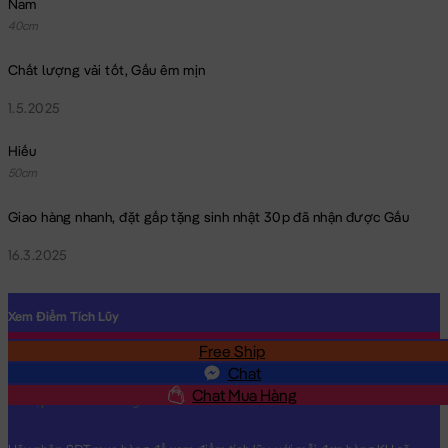
Nam
40cm
Chất lượng vải tốt, Gấu êm mịn
1.5.2025
Gấu Teddy Nơ Sọc ngực Tim Kiss Me
Hiếu
50cm
Giao hàng nhanh, đặt gấp tặng sinh nhật 30p đã nhận được Gấu
16.3.2025
Xem Điểm Tích Lũy
Free Ship
SĐT
Chat
Chat Mua Hàng