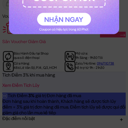
Gửi Tặng
Hết Hàng
Voucher Mã Khuyến Mãi:
Săn Ngay
Săn
Voucher Giảm Giá
Bảo Hành Gấu tại Shop
Mở cửa:
qua số điện thoại
9h Sáng - 9h30 Tối
Cửa Hàng:
Zalo/Hotline:
0967110738
486 Lê Văn Sỹ, P.14, Q.3, HCM
hỗ trợ từ 9h - 21h30
Tích Điểm 3% khi mua hàng
Xem Điểm Tích Lũy
Tích Điểm
3%
giá trị Đơn hàng đã mua
Đơn hàng sau khi hoàn thành, Khách hàng sẽ được tích lũy
điểm = 3% giá trị đơn hàng đã mua. Điểm tích lũy sẽ được qui đổi
giảm giá cho lần mua kế tiếp
Đặc điểm nổi bật