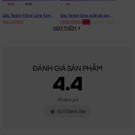
1m15
1m35
2m
Gấu Teddy Hồng Lông Kim Chồn Đeo Nơ Hồng Pink Girl
Gấu Teddy lông xoắn áo len Choco 2m - Hàng Nhập
760,000đ
1,952,000đ
2,440,000đ
-20%
XEM THÊM
ĐÁNH GIÁ SẢN PHẨM
4.4
89 đánh giá
Gửi Đánh Giá