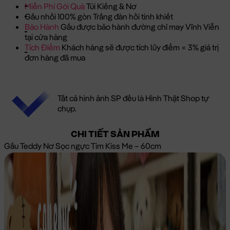
Miễn Phí Gói Quà
Túi Kiếng & Nơ
Gấu nhồi 100% gòn Trắng đàn hồi tinh khiết
Bảo Hành
Gấu được bảo hành đường chỉ may Vĩnh Viễn
tại cửa hàng
Tích Điểm
Khách hàng sẽ được tích lũy điểm = 3% giá trị
đơn hàng đã mua
Tất cả hình ảnh SP đều là Hình Thật Shop tự
chụp.
CHI TIẾT SẢN PHẨM
Gấu Teddy Nơ Sọc ngực Tim Kiss Me – 60cm