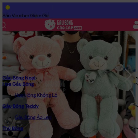
Trang Chủ
/
Gấu Bông Cao Cấp
/
Gấu Bông
/
Gấu Bông Teddy
/
Săn Voucher Giảm Giá
Gấu Bông Noel
Hoa Gấu Bông
Hoa Hồng Khổng Lồ
Gấu Bông Teddy
Gấu Bông Áo Len
Thú Bông