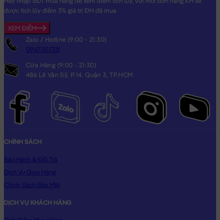
Hãy nhập SĐT mua hàng để xem điểm tích lũy, với mỗi đơn hàng KH sẽ
được tích lũy điểm 3% giá trị ĐH đã mua
XEM ĐIỂM
Zalo / Hotline (9:00 - 21:30)
0967110738
Cửa Hàng (9:00 - 21:30)
486 Lê Văn Sỹ, P.14, Quận 3, TP.HCM
CHÍNH SÁCH
Bảo Hành & Đổi Trả
Dịch Vụ Giao Hàng
Chính Sách Bảo Mật
DỊCH VỤ KHÁCH HÀNG