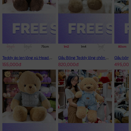
40cm
50cm
75cm
1m
1m2
1m4
1m4
1m8
80cm
Teddy áo len lông xù Head and Tales
Gấu Bông Teddy lông chồn cao cấp
155,000đ
820,000đ
495,00