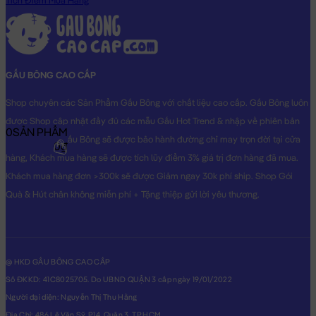
Tích Điểm Mua Hàng
GẤU BÔNG CAO CẤP
Shop chuyên các Sản Phẩm Gấu Bông với chất liệu cao cấp. Gấu Bông luôn
được Shop cập nhật đầy đủ các mẫu Gấu Hot Trend & nhập về phiên bản
0
SẢN PHẨM
Original nhất. Gấu Bông sẽ được bảo hành đường chỉ may trọn đời tại cửa
0₫
hàng, Khách mua hàng sẽ được tích lũy điểm 3% giá trị đơn hàng đã mua.
Khách mua hàng đơn >300k sẽ được Giảm ngay 30k phí ship. Shop Gói
Quà & Hút chân không miễn phí + Tặng thiệp gửi lời yêu thương.
@ HKD GẤU BÔNG CAO CẤP
Số ĐKKD: 41C8025705. Do UBND QUẬN 3 cấp ngày 19/01/2022
Người đại diện: Nguyễn Thị Thu Hằng
Địa Chỉ: 486 Lê Văn Sỹ, P14, Quận 3, TP.HCM