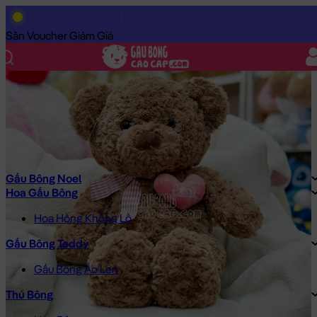
Trang Chủ
/
Gấu Bông Cao Cấp
/
Gấu Bông
/
Gấu Bông Teddy
/
Săn Voucher Giảm Giá
Gấu Bông Noel
Hoa Gấu Bông
Hoa Hồng Khổng Lồ
Gấu Bông Teddy
Gấu Bông Áo Len
Thú Bông