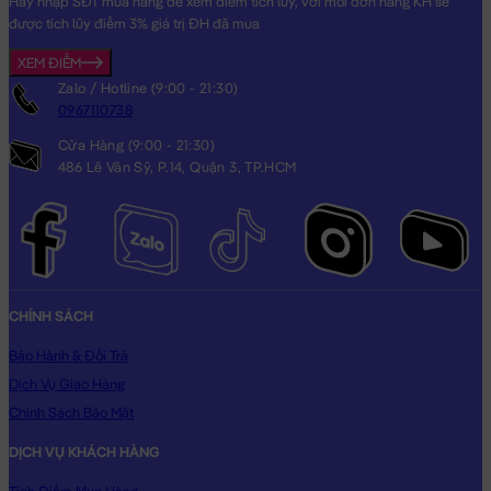
Hãy nhập SĐT mua hàng để xem điểm tích lũy, với mỗi đơn hàng KH sẽ
được tích lũy điểm 3% giá trị ĐH đã mua
XEM ĐIỂM
Zalo / Hotline (9:00 - 21:30)
0967110738
Cửa Hàng (9:00 - 21:30)
486 Lê Văn Sỹ, P.14, Quận 3, TP.HCM
CHÍNH SÁCH
Bảo Hành & Đổi Trả
Dịch Vụ Giao Hàng
Chính Sách Bảo Mật
DỊCH VỤ KHÁCH HÀNG