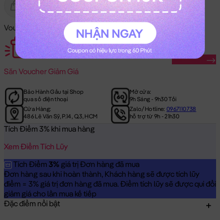
Gửi Tặng
Hết Hàng
Voucher Mã Khuyến Mãi:
Săn Ngay
Săn
Voucher Giảm Giá
Bảo Hành Gấu tại Shop
Mở cửa:
qua số điện thoại
9h Sáng - 9h30 Tối
Cửa Hàng:
Zalo/Hotline:
0967110738
486 Lê Văn Sỹ, P.14, Q.3, HCM
hỗ trợ từ 9h - 21h30
Tích Điểm 3% khi mua hàng
Xem Điểm Tích Lũy
Tích Điểm
3%
giá trị Đơn hàng đã mua
Đơn hàng sau khi hoàn thành, Khách hàng sẽ được tích lũy
điểm = 3% giá trị đơn hàng đã mua. Điểm tích lũy sẽ được qui đổi
giảm giá cho lần mua kế tiếp
Đặc điểm nổi bật