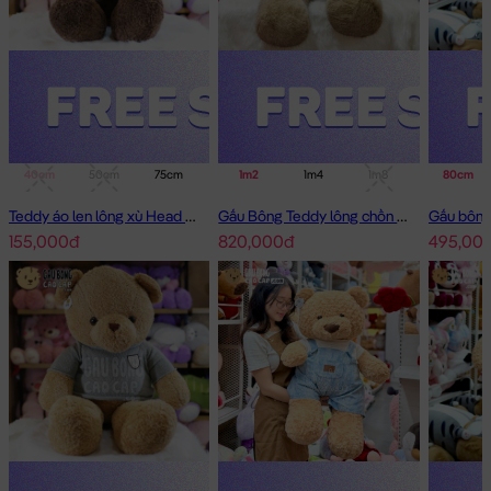
40cm
50cm
75cm
1m
1m2
1m4
1m4
1m8
80cm
Teddy áo len lông xù Head and Tales
Gấu Bông Teddy lông chồn cao cấp
155,000đ
820,000đ
495,00