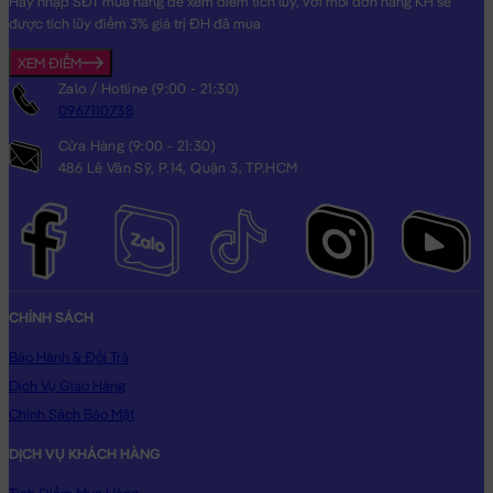
Hãy nhập SĐT mua hàng để xem điểm tích lũy, với mỗi đơn hàng KH sẽ
được tích lũy điểm 3% giá trị ĐH đã mua
XEM ĐIỂM
Zalo / Hotline (9:00 - 21:30)
0967110738
Gấu Teddy lông xoắn ngực Tim Rút – Màu Kem
Cửa Hàng (9:00 - 21:30)
486 Lê Văn Sỹ, P.14, Quận 3, TP.HCM
CHÍNH SÁCH
Bảo Hành & Đổi Trả
Dịch Vụ Giao Hàng
Chính Sách Bảo Mật
DỊCH VỤ KHÁCH HÀNG