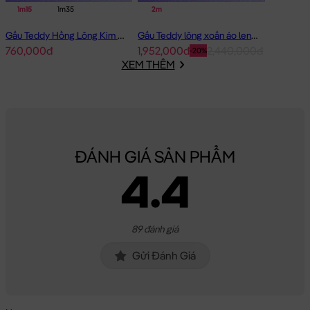
1m15
1m35
2m
Gấu Teddy Hồng Lông Kim Chồn Đeo Nơ Hồng Pink Girl
Gấu Teddy lông xoắn áo len Choco 2m - Hàng Nhập
760,000đ
1,952,000đ
2,440,000đ
-20%
XEM THÊM
ĐÁNH GIÁ SẢN PHẨM
4.4
89 đánh giá
Gửi Đánh Giá