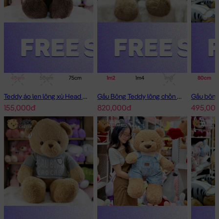
40cm
50cm
75cm
1m
1m2
1m4
1m4
1m8
80cm
Teddy áo len lông xù Head and Tales
Gấu Bông Teddy lông chồn cao cấp
155,000đ
820,000đ
495,00