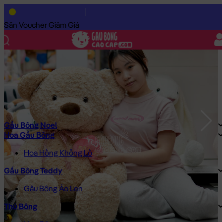
Trang Chủ
/
Gấu Bông Cao Cấp
/
Gấu Bông
/
Gấu Bông Teddy
/
Săn Voucher Giảm Giá
Gấu Bông Noel
Hoa Gấu Bông
Hoa Hồng Khổng Lồ
Gấu Bông Teddy
Gấu Bông Áo Len
Thú Bông