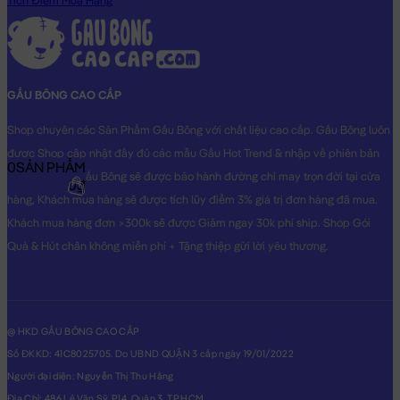
Tích Điểm Mua Hàng
GẤU BÔNG CAO CẤP
Shop chuyên các Sản Phẩm Gấu Bông với chất liệu cao cấp. Gấu Bông luôn
được Shop cập nhật đầy đủ các mẫu Gấu Hot Trend & nhập về phiên bản
0
SẢN PHẨM
Original nhất. Gấu Bông sẽ được bảo hành đường chỉ may trọn đời tại cửa
0₫
hàng, Khách mua hàng sẽ được tích lũy điểm 3% giá trị đơn hàng đã mua.
Khách mua hàng đơn >300k sẽ được Giảm ngay 30k phí ship. Shop Gói
Quà & Hút chân không miễn phí + Tặng thiệp gửi lời yêu thương.
@ HKD GẤU BÔNG CAO CẤP
Số ĐKKD: 41C8025705. Do UBND QUẬN 3 cấp ngày 19/01/2022
Người đại diện: Nguyễn Thị Thu Hằng
Địa Chỉ: 486 Lê Văn Sỹ, P14, Quận 3, TP.HCM