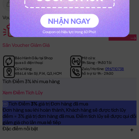
Gửi Tặng
Hết Hàng
Voucher Mã Khuyến Mãi:
Săn Ngay
Săn
Voucher Giảm Giá
Bảo Hành Gấu tại Shop
Mở cửa:
qua số điện thoại
9h Sáng - 9h30 Tối
Cửa Hàng:
Zalo/Hotline:
0967110738
486 Lê Văn Sỹ, P.14, Q.3, HCM
hỗ trợ từ 9h - 21h30
Tích Điểm 3% khi mua hàng
Xem Điểm Tích Lũy
Tích Điểm
3%
giá trị Đơn hàng đã mua
Đơn hàng sau khi hoàn thành, Khách hàng sẽ được tích lũy
điểm = 3% giá trị đơn hàng đã mua. Điểm tích lũy sẽ được qui đổi
giảm giá cho lần mua kế tiếp
Đặc điểm nổi bật