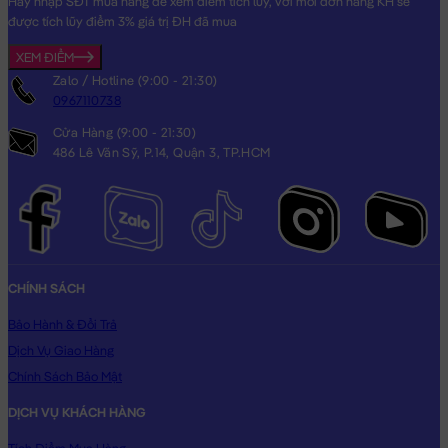
Hãy nhập SĐT mua hàng để xem điểm tích lũy, với mỗi đơn hàng KH sẽ
được tích lũy điểm 3% giá trị ĐH đã mua
XEM ĐIỂM
Zalo / Hotline (9:00 - 21:30)
0967110738
Cửa Hàng (9:00 - 21:30)
486 Lê Văn Sỹ, P.14, Quận 3, TP.HCM
CHÍNH SÁCH
Bảo Hành & Đổi Trả
Dịch Vụ Giao Hàng
Chính Sách Bảo Mật
DỊCH VỤ KHÁCH HÀNG