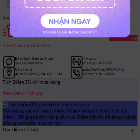
Gửi Tặng
Hết Hàng
Voucher Mã Khuyến Mãi:
Săn Ngay
Săn
Voucher Giảm Giá
Bảo Hành Gấu tại Shop
Mở cửa:
qua số điện thoại
9h Sáng - 9h30 Tối
Cửa Hàng:
Zalo/Hotline:
0967110738
486 Lê Văn Sỹ, P.14, Q.3, HCM
hỗ trợ từ 9h - 21h30
Tích Điểm 3% khi mua hàng
Xem Điểm Tích Lũy
Tích Điểm
3%
giá trị Đơn hàng đã mua
Đơn hàng sau khi hoàn thành, Khách hàng sẽ được tích lũy
điểm = 3% giá trị đơn hàng đã mua. Điểm tích lũy sẽ được qui đổi
giảm giá cho lần mua kế tiếp
Đặc điểm nổi bật