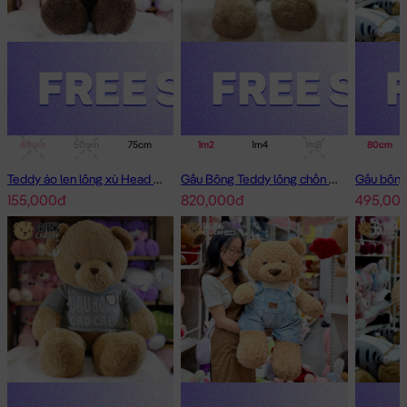
40cm
50cm
75cm
1m
1m2
1m4
1m4
1m8
80cm
Teddy áo len lông xù Head and Tales
Gấu Bông Teddy lông chồn cao cấp
155,000đ
820,000đ
495,00