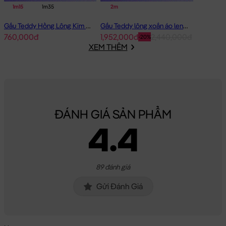
1m15
1m35
2m
Gấu Teddy Hồng Lông Kim Chồn Đeo Nơ Hồng Pink Girl
Gấu Teddy lông xoắn áo len Choco 2m - Hàng Nhập
760,000đ
1,952,000đ
2,440,000đ
-20%
XEM THÊM
ĐÁNH GIÁ SẢN PHẨM
4.4
89 đánh giá
Gửi Đánh Giá
Gấu Teddy lông xoắn mặc áo len BigHeart