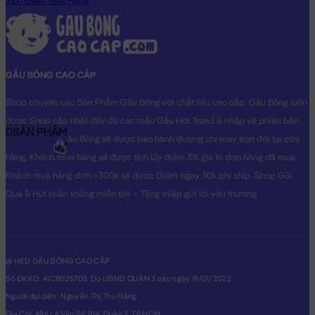
Tích Điểm Mua Hàng
GẤU BÔNG CAO CẤP
Shop chuyên các Sản Phẩm Gấu Bông với chất liệu cao cấp. Gấu Bông luôn
được Shop cập nhật đầy đủ các mẫu Gấu Hot Trend & nhập về phiên bản
0
SẢN PHẨM
Original nhất. Gấu Bông sẽ được bảo hành đường chỉ may trọn đời tại cửa
0₫
hàng, Khách mua hàng sẽ được tích lũy điểm 3% giá trị đơn hàng đã mua.
Khách mua hàng đơn >300k sẽ được Giảm ngay 30k phí ship. Shop Gói
Quà & Hút chân không miễn phí + Tặng thiệp gửi lời yêu thương.
@ HKD GẤU BÔNG CAO CẤP
Số ĐKKD: 41C8025705. Do UBND QUẬN 3 cấp ngày 19/01/2022
Người đại diện: Nguyễn Thị Thu Hằng
Địa Chỉ: 486 Lê Văn Sỹ, P14, Quận 3, TP.HCM