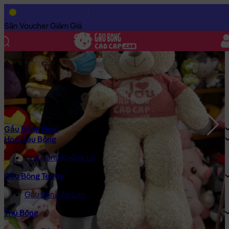
Trang Chủ
/
Gấu Bông Cao Cấp
/
Gấu Bông
/
Gấu Bông Teddy
/
Săn Voucher Giảm Giá
Gấu Bông Noel
Hoa Gấu Bông
Hoa Hồng Khổng Lồ
Gấu Bông Teddy
Gấu Bông Áo Len
Thú Bông