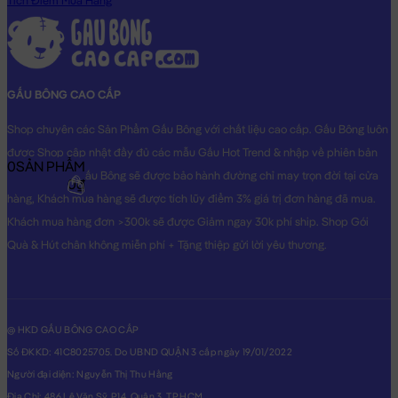
Tích Điểm Mua Hàng
Gấu Teddy áo len Cờ Mỹ - Trắng - 50cm
sẽ là món quà tặng vô
cùng Dễ Thương dành cho người thân yêu của bạn!
Hình ảnh Gấu Teddy áo len Cờ Mỹ - Trắng - 50cm, hình ảnh này
là hình THẬT do Shop TỰ CHỤP.
GẤU BÔNG CAO CẤP
Shop chuyên các Sản Phẩm Gấu Bông với chất liệu cao cấp. Gấu Bông luôn
được Shop cập nhật đầy đủ các mẫu Gấu Hot Trend & nhập về phiên bản
0
SẢN PHẨM
Original nhất. Gấu Bông sẽ được bảo hành đường chỉ may trọn đời tại cửa
0₫
hàng, Khách mua hàng sẽ được tích lũy điểm 3% giá trị đơn hàng đã mua.
Khách mua hàng đơn >300k sẽ được Giảm ngay 30k phí ship. Shop Gói
Quà & Hút chân không miễn phí + Tặng thiệp gửi lời yêu thương.
@ HKD GẤU BÔNG CAO CẤP
Số ĐKKD: 41C8025705. Do UBND QUẬN 3 cấp ngày 19/01/2022
Người đại diện: Nguyễn Thị Thu Hằng
Địa Chỉ: 486 Lê Văn Sỹ, P14, Quận 3, TP.HCM