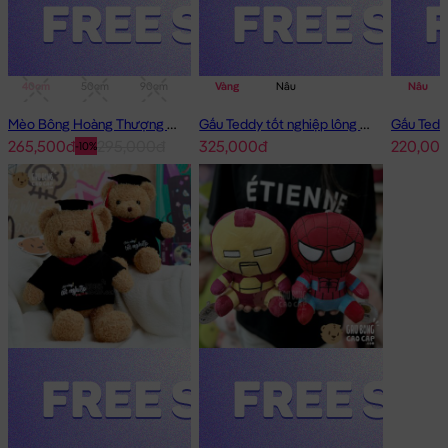
Gấu Teddy áo len cờ mỹ màu trắng
40cm
50cm
90cm
1m
Vàng
Nâu
Nâu
Mèo Bông Hoàng Thượng Cosplay Panda
Gấu Teddy tốt nghiệp lông xù 50cm
265,500đ
295,000đ
325,000đ
220,00
-10%