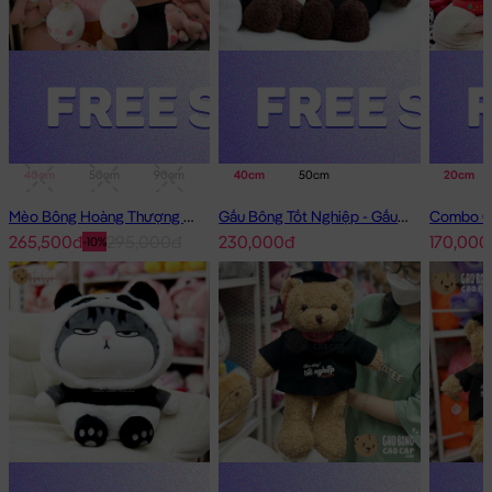
40cm
50cm
90cm
1m
40cm
50cm
20cm
Mèo Bông Hoàng Thượng Cosplay Thỏ Hồng
Gấu Bông Tốt Nghiệp - Gấu Teddy tốt nghiệp lông xù màu Nâu
265,500đ
295,000đ
230,000đ
170,000
-10%