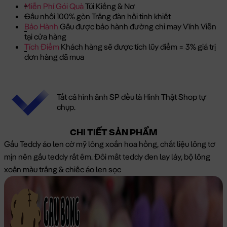
Miễn Phí Gói Quà
Túi Kiếng & Nơ
Gấu nhồi 100% gòn Trắng đàn hồi tinh khiết
Bảo Hành
Gấu được bảo hành đường chỉ may Vĩnh Viễn
tại cửa hàng
Tích Điểm
Khách hàng sẽ được tích lũy điểm = 3% giá trị
đơn hàng đã mua
Tất cả hình ảnh SP đều là Hình Thật Shop tự
chụp.
CHI TIẾT SẢN PHẨM
Gấu Teddy áo len cờ mỹ lông xoắn hoa hồng, chất liệu lông tơ
mịn nên gấu teddy rất êm. Đôi mắt teddy đen lay láy, bộ lông
xoắn màu trắng & chiếc áo len sọc