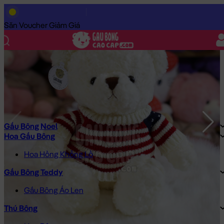
Trang Chủ
/
Gấu Bông Cao Cấp
/
Gấu Bông
/
Gấu Bông Size Nh
Săn Voucher Giảm Giá
Gấu Bông Noel
Hoa Gấu Bông
Hoa Hồng Khổng Lồ
Gấu Bông Teddy
Gấu Bông Áo Len
Thú Bông