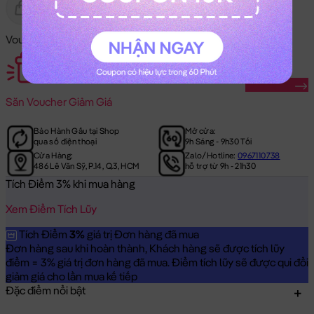
Gửi Tặng
Hết Hàng
Voucher Mã Khuyến Mãi:
Săn Ngay
Săn
Voucher Giảm Giá
Bảo Hành Gấu tại Shop
Mở cửa:
qua số điện thoại
9h Sáng - 9h30 Tối
Cửa Hàng:
Zalo/Hotline:
0967110738
486 Lê Văn Sỹ, P.14, Q.3, HCM
hỗ trợ từ 9h - 21h30
Tích Điểm 3% khi mua hàng
Xem Điểm Tích Lũy
Tích Điểm
3%
giá trị Đơn hàng đã mua
Đơn hàng sau khi hoàn thành, Khách hàng sẽ được tích lũy
điểm = 3% giá trị đơn hàng đã mua. Điểm tích lũy sẽ được qui đổi
giảm giá cho lần mua kế tiếp
Đặc điểm nổi bật