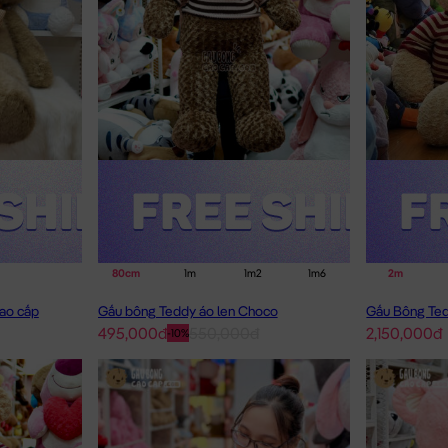
80cm
1m
1m2
1m6
2m
2m
ao cấp
Gấu bông Teddy áo len Choco
495,000đ
550,000đ
2,150,000đ
-10%