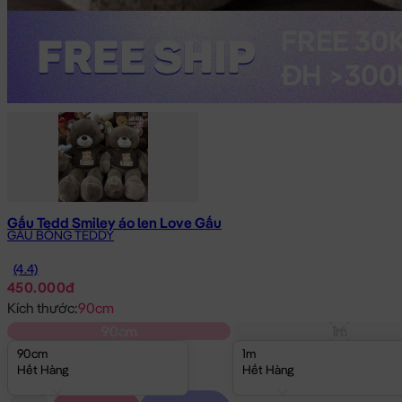
Gấu Tedd Smiley áo len Love Gấu
GẤU BÔNG TEDDY
(4.4)
450.000đ
Kích thước:
90cm
90cm
1m
90cm
1m
Hết Hàng
Hết Hàng