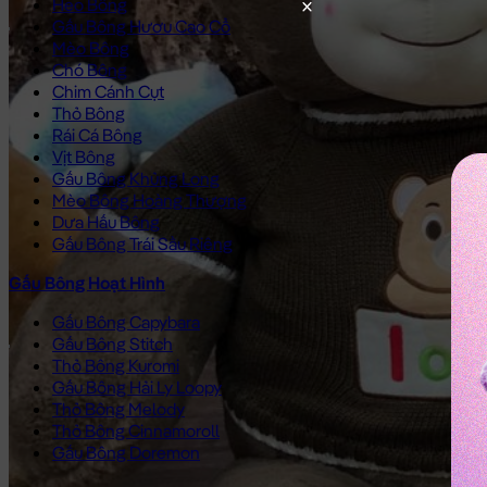
Heo Bông
Gấu Bông Hươu Cao Cổ
Mèo Bông
Chó Bông
Chim Cánh Cụt
Thỏ Bông
Rái Cá Bông
Vịt Bông
Gấu Bông Khủng Long
Mèo Bông Hoàng Thượng
Dưa Hấu Bông
Gấu Bông Trái Sầu Riêng
Gấu Bông Hoạt Hình
Gấu Bông Capybara
Gấu Bông Stitch
Thỏ Bông Kuromi
Gấu Bông Hải Ly Loopy
Thỏ Bông Melody
Thỏ Bông Cinnamoroll
Gấu Bông Doremon