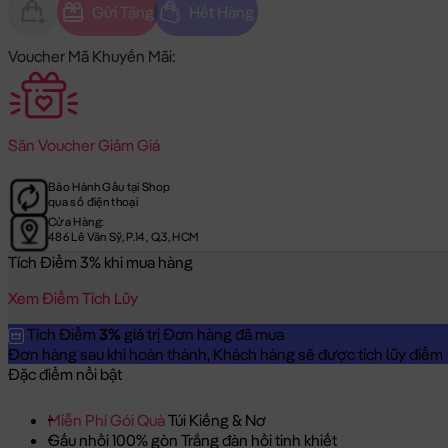
Gửi Tặng
Hết Hàng
Voucher Mã Khuyến Mãi:
Săn
Voucher Giảm Giá
Bảo Hành Gấu tại Shop
qua số điện thoại
Cửa Hàng:
486 Lê Văn Sỹ, P.14, Q.3, HCM
Tích Điểm 3% khi mua hàng
Xem Điểm Tích Lũy
Tích Điểm
3%
giá trị Đơn hàng đã mua
Đơn hàng sau khi hoàn thành, Khách hàng sẽ được tích lũy điểm = 
Đặc điểm nổi bật
Miễn Phí Gói Quà
Túi Kiếng & Nơ
Gấu nhồi 100% gòn Trắng đàn hồi tinh khiết