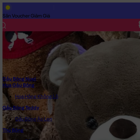
Trang Chủ
/
Gấu Bông Cao Cấp
/
Gấu Bông
/
Gấu Bông Teddy
/
Săn Voucher Giảm Giá
Gấu Bông Noel
Hoa Gấu Bông
Hoa Hồng Khổng Lồ
Gấu Bông Teddy
Gấu Bông Áo Len
Thú Bông