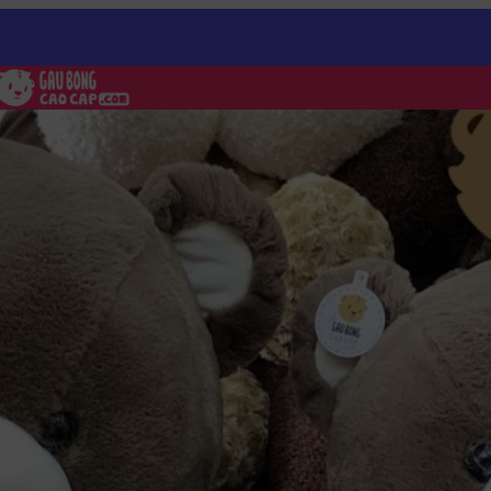
Gấu Tedd Smiley áo len Love Gấu