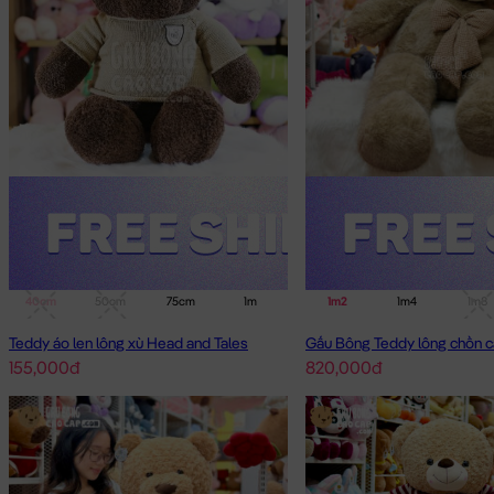
40cm
50cm
75cm
1m
1m4
1m2
1m4
1m8
Teddy áo len lông xù Head and Tales
Gấu Bông Teddy lông chồn c
155,000đ
820,000đ