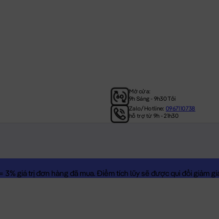
Mở cửa:
9h Sáng - 9h30 Tối
Zalo/Hotline:
0967110738
hỗ trợ từ 9h - 21h30
3% giá trị đơn hàng đã mua. Điểm tích lũy sẽ được qui đổi giảm giá