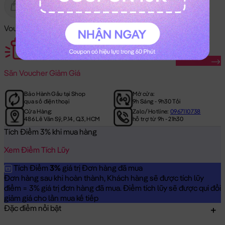
Gửi Tặng
Hết Hàng
Voucher Mã Khuyến Mãi:
Săn Ngay
Săn
Voucher Giảm Giá
Bảo Hành Gấu tại Shop
Mở cửa:
qua số điện thoại
9h Sáng - 9h30 Tối
Cửa Hàng:
Zalo/Hotline:
0967110738
486 Lê Văn Sỹ, P.14, Q.3, HCM
hỗ trợ từ 9h - 21h30
Tích Điểm 3% khi mua hàng
Xem Điểm Tích Lũy
Tích Điểm
3%
giá trị Đơn hàng đã mua
Đơn hàng sau khi hoàn thành, Khách hàng sẽ được tích lũy
điểm = 3% giá trị đơn hàng đã mua. Điểm tích lũy sẽ được qui đổi
giảm giá cho lần mua kế tiếp
Đặc điểm nổi bật