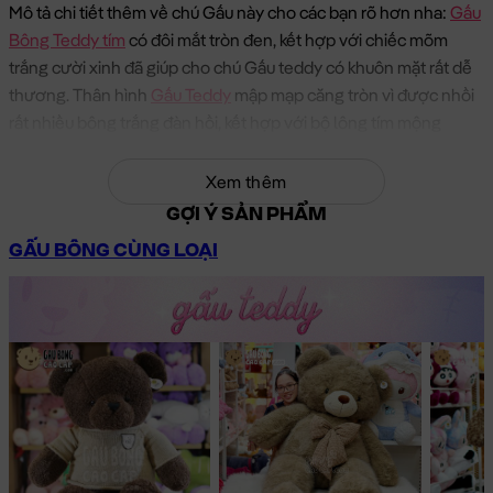
Mô tả chi tiết thêm về chú Gấu này cho các bạn rõ hơn nha:
Gấu
Bông Teddy tím
có đôi mắt tròn đen, kết hợp với chiếc mõm
trắng cười xinh đã giúp cho chú Gấu teddy có khuôn mặt rất dễ
thương. Thân hình
Gấu Teddy
mập mạp căng tròn vì được nhồi
rất nhiều bông trắng đàn hồi, kết hợp với bộ lông tím mộng
mơ đã giúp chú
Gấu Teddy
của chúng ta gần như trở lên đẹp
hoàn hảo 😀 …
Xem thêm
GỢI Ý SẢN PHẨM
GẤU BÔNG CÙNG LOẠI