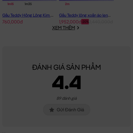
1m15
1m35
2m
Gấu Teddy Hồng Lông Kim Chồn Đeo Nơ Hồng Pink Girl
Gấu Teddy lông xoắn áo len Choco 2m - Hàng Nhập
760,000đ
1,952,000đ
2,440,000đ
-20%
XEM THÊM
ĐÁNH GIÁ SẢN PHẨM
4.4
89 đánh giá
Gửi Đánh Giá