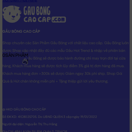
Tích Điểm Mua Hàng
Gấu Teddy tím áo len – Size: 1m4
GẤU BÔNG CAO CẤP
Shop chuyên các Sản Phẩm Gấu Bông với chất liệu cao cấp. Gấu Bông luôn
được Shop cập nhật đầy đủ các mẫu Gấu Hot Trend & nhập về phiên bản
0
SẢN PHẨM
Original nhất. Gấu Bông sẽ được bảo hành đường chỉ may trọn đời tại cửa
0₫
hàng, Khách mua hàng sẽ được tích lũy điểm 3% giá trị đơn hàng đã mua.
Khách mua hàng đơn >300k sẽ được Giảm ngay 30k phí ship. Shop Gói
Quà & Hút chân không miễn phí + Tặng thiệp gửi lời yêu thương.
@ HKD GẤU BÔNG CAO CẤP
Số ĐKKD: 41C8025705. Do UBND QUẬN 3 cấp ngày 19/01/2022
Người đại diện: Nguyễn Thị Thu Hằng
Địa Chỉ: 486 Lê Văn Sỹ, P14, Quận 3, TP.HCM