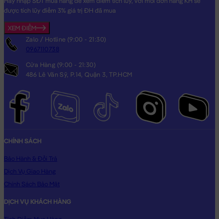
Hãy nhập SĐT mua hàng để xem điểm tích lũy, với mỗi đơn hàng KH sẽ
được tích lũy điểm 3% giá trị ĐH đã mua
XEM ĐIỂM
Zalo / Hotline (9:00 - 21:30)
0967110738
Cửa Hàng (9:00 - 21:30)
486 Lê Văn Sỹ, P.14, Quận 3, TP.HCM
CHÍNH SÁCH
Bảo Hành & Đổi Trả
Dịch Vụ Giao Hàng
Chính Sách Bảo Mật
DỊCH VỤ KHÁCH HÀNG