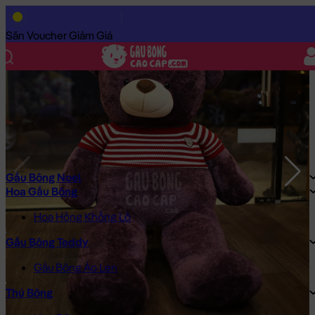
Trang Chủ
/
Gấu Bông Cao Cấp
/
Gấu Bông
/
Gấu Bông Teddy
/
Săn Voucher Giảm Giá
Gấu Bông Noel
Hoa Gấu Bông
Hoa Hồng Khổng Lồ
Gấu Bông Teddy
Gấu Bông Áo Len
Thú Bông