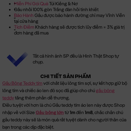
Miễn Phí Gói Quà
Túi Kiếng & Nơ
Gấu nhồi 100% gòn Trắng đàn hồi tinh khiết
Bảo Hành
Gấu được bảo hành đường chỉ may Vĩnh Viễn
tại cửa hàng
Tích Điểm
Khách hàng sẽ được tích lũy điểm = 3% giá trị
đơn hàng đã mua
Tất cả hình ảnh SP đều là Hình Thật Shop tự
chụp.
CHI TIẾT SẢN PHẨM
Gấu Bông Teddy tím
với chất liệu lông tím sợi, sự kết hợp giữ bộ
lông tím và chiếc áo len đỏ sọc đã giúp cho chú
gấu bông
teddy
tăng thêm phần dễ thương.
Điều tuyệt vời hơn là chú Gấu teddy tím áo len này được Shop
nhập về với Size
Gấu bông lớn
từ
1m
đến
1m8
, chắc chắn chú
gấu teddy này sẽ là món quà rất tuyệt dành cho người thân của
bạn trong các dịp đặc biệt.