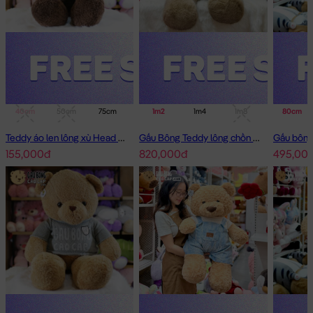
40cm
50cm
75cm
1m
1m2
1m4
1m4
1m8
80cm
Teddy áo len lông xù Head and Tales
Gấu Bông Teddy lông chồn cao cấp
155,000đ
820,000đ
495,00