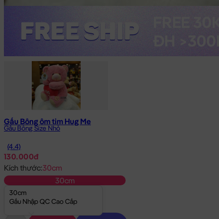
Gấu Bông ôm tim Hug Me
Gấu Bông Size Nhỏ
(4.4)
130.000đ
Kích thước:
30cm
30cm
30cm
Gấu Nhập QC Cao Cấp