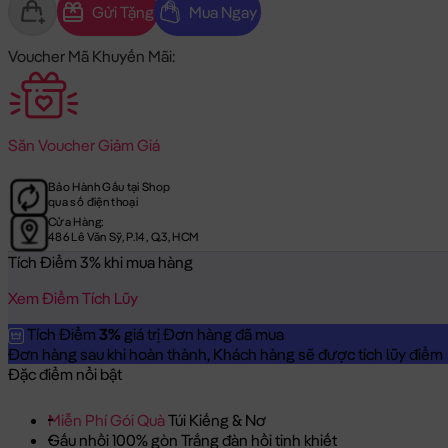
Gửi Tặng
Mua Ngay
Voucher Mã Khuyến Mãi:
Săn
Voucher Giảm Giá
Bảo Hành Gấu tại Shop
qua số điện thoại
Cửa Hàng:
486 Lê Văn Sỹ, P.14, Q.3, HCM
Tích Điểm 3% khi mua hàng
Xem Điểm Tích Lũy
Tích Điểm
3%
giá trị Đơn hàng đã mua
Đơn hàng sau khi hoàn thành, Khách hàng sẽ được tích lũy điểm = 
Đặc điểm nổi bật
Miễn Phí Gói Quà
Túi Kiếng & Nơ
Gấu nhồi 100% gòn Trắng đàn hồi tinh khiết