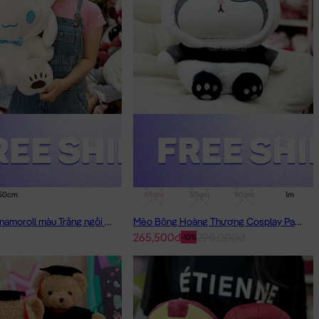
50cm
40cm
50cm
90cm
1m
Thỏ Bông Cinnamoroll màu Trắng ngồi đội Mũ Rời
Mèo Bông Hoàng Thượng Cosplay Panda
265,500đ
295,000đ
-10%