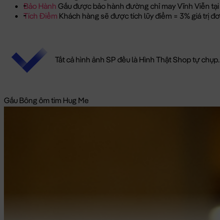
Bảo Hành
Gấu được bảo hành đường chỉ may Vĩnh Viễn tại
Tích Điểm
Khách hàng sẽ được tích lũy điểm = 3% giá trị 
Tất cả hình ảnh SP đều là Hình Thật Shop tự chụp.
Gấu Bông ôm tim Hug Me