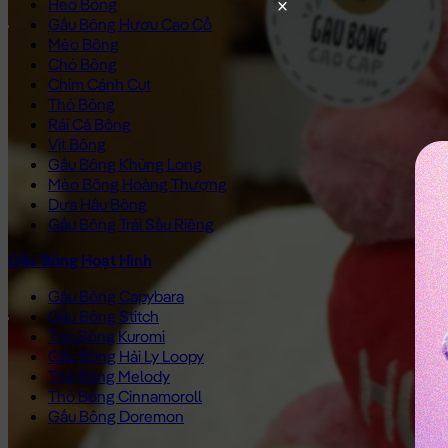
Heo Bông
Gấu Bông Hươu Cao Cổ
Mèo Bông
Chó Bông
Chim Cánh Cụt
Thỏ Bông
Rái Cá Bông
Vịt Bông
Gấu Bông Khủng Long
Mèo Bông Hoàng Thượng
Dưa Hấu Bông
Gấu Bông Trái Sầu Riêng
Gấu Bông Hoạt Hình
Gấu Bông Capybara
Gấu Bông Stitch
Thỏ Bông Kuromi
Gấu Bông Hải Ly Loopy
Thỏ Bông Melody
Thỏ Bông Cinnamoroll
Gấu Bông Doremon