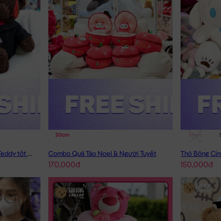
20cm
35cm
Gấu Bông Tốt Nghiệp - Gấu Teddy tốt nghiệp lông xù màu Nâu
Combo Quả Táo Noel & Người Tuyết
170,000đ
150,000đ