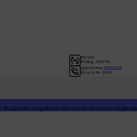
Mở cửa:
9h Sáng - 9h30 Tối
Zalo/Hotline:
0967110738
hỗ trợ từ 9h - 21h30
3% giá trị đơn hàng đã mua. Điểm tích lũy sẽ được qui đổi giảm giá