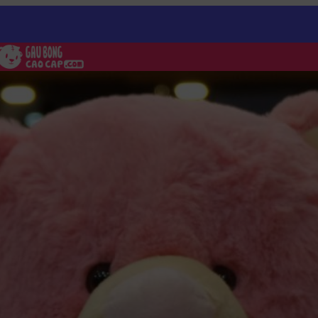
ỏ
/
Gấu Bông ôm tim Hug Me