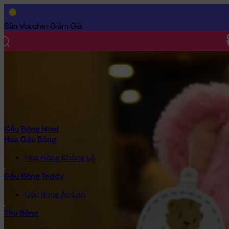
Trang Chủ
/
Gấu Bông Cao Cấp
/
Gấu Bông
/
Gấu Bông Size Nh
Săn Voucher Giảm Giá
Gấu Bông Noel
Hoa Gấu Bông
Hoa Hồng Khổng Lồ
Gấu Bông Teddy
Gấu Bông Áo Len
Thú Bông