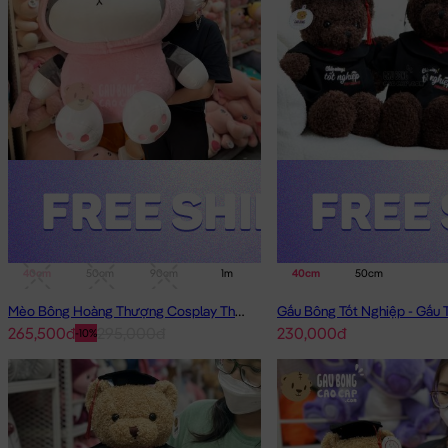
40cm
50cm
90cm
1m
40cm
50cm
Mèo Bông Hoàng Thượng Cosplay Thỏ Hồng
265,500đ
295,000đ
230,000đ
-10%