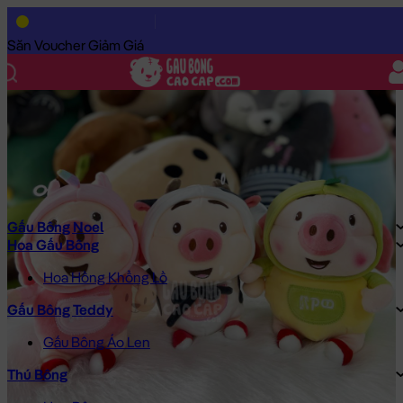
Trang Chủ
/
Gấu Bông Cao Cấp
/
Gấu Bông
/
Gấu Bông Size Nh
Săn Voucher Giảm Giá
Gấu Bông Noel
Hoa Gấu Bông
Hoa Hồng Khổng Lồ
Gấu Bông Teddy
Gấu Bông Áo Len
Thú Bông