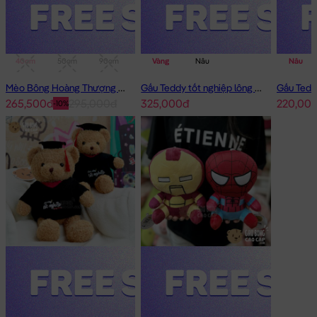
40cm
50cm
90cm
1m
Vàng
Nâu
Nâu
Mèo Bông Hoàng Thượng Cosplay Panda
Gấu Teddy tốt nghiệp lông xù 50cm
265,500đ
295,000đ
325,000đ
220,00
-10%