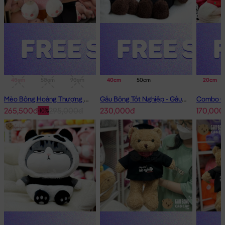
40cm
50cm
90cm
1m
40cm
50cm
20cm
Mèo Bông Hoàng Thượng Cosplay Thỏ Hồng
Gấu Bông Tốt Nghiệp - Gấu Teddy tốt nghiệp lông xù màu Nâu
265,500đ
295,000đ
230,000đ
170,000
-10%