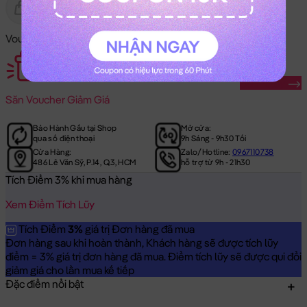
Gửi Tặng
Hết Hàng
Voucher Mã Khuyến Mãi:
Săn Ngay
Săn
Voucher Giảm Giá
Bảo Hành Gấu tại Shop
Mở cửa:
qua số điện thoại
9h Sáng - 9h30 Tối
Cửa Hàng:
Zalo/Hotline:
0967110738
486 Lê Văn Sỹ, P.14, Q.3, HCM
hỗ trợ từ 9h - 21h30
Tích Điểm 3% khi mua hàng
Xem Điểm Tích Lũy
Tích Điểm
3%
giá trị Đơn hàng đã mua
Đơn hàng sau khi hoàn thành, Khách hàng sẽ được tích lũy
điểm = 3% giá trị đơn hàng đã mua. Điểm tích lũy sẽ được qui đổi
giảm giá cho lần mua kế tiếp
Đặc điểm nổi bật