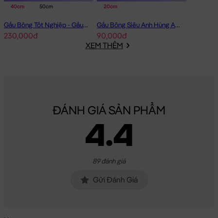
40cm
50cm
20cm
Gấu Bông Tốt Nghiệp - Gấu Teddy tốt nghiệp lông xù màu Vàng
Gấu Bông Siêu Anh Hùng Avenger Nhí
230,000đ
90,000đ
XEM THÊM
ĐÁNH GIÁ SẢN PHẨM
4.4
89 đánh giá
Gửi Đánh Giá
Gấu Bông Heo Tiktok cosplay nhí