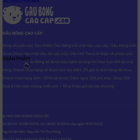
Tích Điểm Mua Hàng
GẤU BÔNG CAO CẤP
Shop chuyên các Sản Phẩm Gấu Bông với chất liệu cao cấp. Gấu Bông luôn
được Shop cập nhật đầy đủ các mẫu Gấu Hot Trend & nhập về phiên bản
0
SẢN PHẨM
Original nhất. Gấu Bông sẽ được bảo hành đường chỉ may trọn đời tại cửa
0₫
hàng, Khách mua hàng sẽ được tích lũy điểm 3% giá trị đơn hàng đã mua.
Khách mua hàng đơn >300k sẽ được Giảm ngay 30k phí ship. Shop Gói
Quà & Hút chân không miễn phí + Tặng thiệp gửi lời yêu thương.
@ HKD GẤU BÔNG CAO CẤP
Số ĐKKD: 41C8025705. Do UBND QUẬN 3 cấp ngày 19/01/2022
Người đại diện: Nguyễn Thị Thu Hằng
Địa Chỉ: 486 Lê Văn Sỹ, P14, Quận 3, TP.HCM