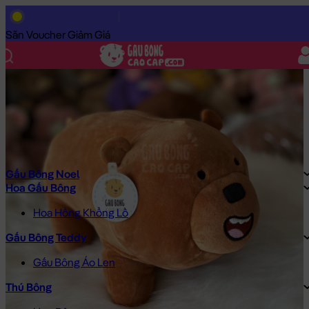
Trang Chủ
/
Gấu Bông Cao Cấp
/
Gấu Bông
/
Gấu Bông Size Nh
Săn Voucher Giảm Giá
Gấu Bông Noel
Hoa Gấu Bông
Hoa Hồng Khổng Lồ
Gấu Bông Teddy
Gấu Bông Áo Len
Thú Bông