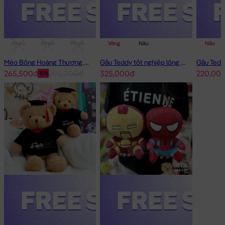
40cm
50cm
90cm
1m
Vàng
Nâu
Nâu
Mèo Bông Hoàng Thượng Cosplay Panda
Gấu Teddy tốt nghiệp lông xù 50cm
265,500đ
295,000đ
325,000đ
220,00
-10%