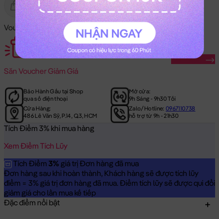
Gửi Tặng
Hết Hàng
Voucher Mã Khuyến Mãi:
Săn Ngay
Săn
Voucher Giảm Giá
Bảo Hành Gấu tại Shop
Mở cửa:
qua số điện thoại
9h Sáng - 9h30 Tối
Cửa Hàng:
Zalo/Hotline:
0967110738
486 Lê Văn Sỹ, P.14, Q.3, HCM
hỗ trợ từ 9h - 21h30
Tích Điểm 3% khi mua hàng
Xem Điểm Tích Lũy
Tích Điểm
3%
giá trị Đơn hàng đã mua
Đơn hàng sau khi hoàn thành, Khách hàng sẽ được tích lũy
điểm = 3% giá trị đơn hàng đã mua. Điểm tích lũy sẽ được qui đổi
giảm giá cho lần mua kế tiếp
Đặc điểm nổi bật