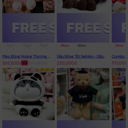
40cm
50cm
90cm
1m
40cm
50cm
20cm
Mèo Bông Hoàng Thượng Cosplay Thỏ Hồng
Gấu Bông Tốt Nghiệp - Gấu Teddy tốt nghiệp lông xù màu Nâu
265,500đ
295,000đ
230,000đ
170,000
-10%