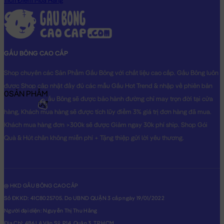
Tích Điểm Mua Hàng
GẤU BÔNG CAO CẤP
Shop chuyên các Sản Phẩm Gấu Bông với chất liệu cao cấp. Gấu Bông luôn
được Shop cập nhật đầy đủ các mẫu Gấu Hot Trend & nhập về phiên bản
0
SẢN PHẨM
Original nhất. Gấu Bông sẽ được bảo hành đường chỉ may trọn đời tại cửa
0₫
hàng, Khách mua hàng sẽ được tích lũy điểm 3% giá trị đơn hàng đã mua.
Khách mua hàng đơn >300k sẽ được Giảm ngay 30k phí ship. Shop Gói
Quà & Hút chân không miễn phí + Tặng thiệp gửi lời yêu thương.
@ HKD GẤU BÔNG CAO CẤP
Số ĐKKD: 41C8025705. Do UBND QUẬN 3 cấp ngày 19/01/2022
Người đại diện: Nguyễn Thị Thu Hằng
Địa Chỉ: 486 Lê Văn Sỹ, P14, Quận 3, TP.HCM