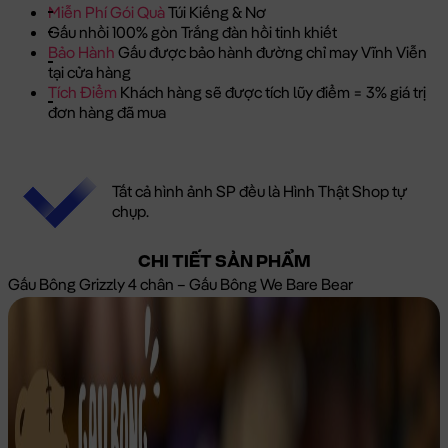
Miễn Phí Gói Quà
Túi Kiếng & Nơ
Gấu nhồi 100% gòn Trắng đàn hồi tinh khiết
Bảo Hành
Gấu được bảo hành đường chỉ may Vĩnh Viễn
tại cửa hàng
Tích Điểm
Khách hàng sẽ được tích lũy điểm = 3% giá trị
đơn hàng đã mua
Tất cả hình ảnh SP đều là Hình Thật Shop tự
chụp.
CHI TIẾT SẢN PHẨM
Gấu Bông Grizzly 4 chân – Gấu Bông We Bare Bear