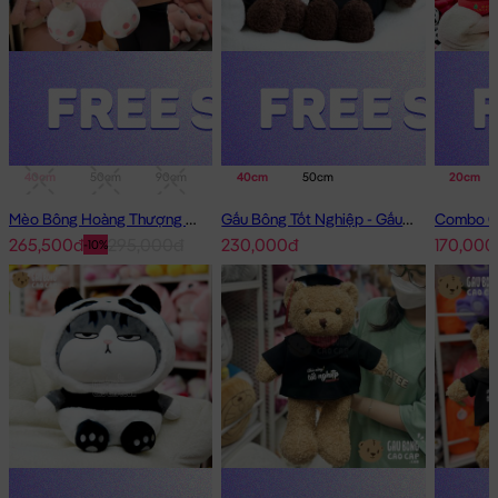
40cm
50cm
90cm
1m
40cm
50cm
20cm
Mèo Bông Hoàng Thượng Cosplay Thỏ Hồng
Gấu Bông Tốt Nghiệp - Gấu Teddy tốt nghiệp lông xù màu Nâu
265,500đ
295,000đ
230,000đ
170,000
-10%
Doremon nhí cầm máy bay