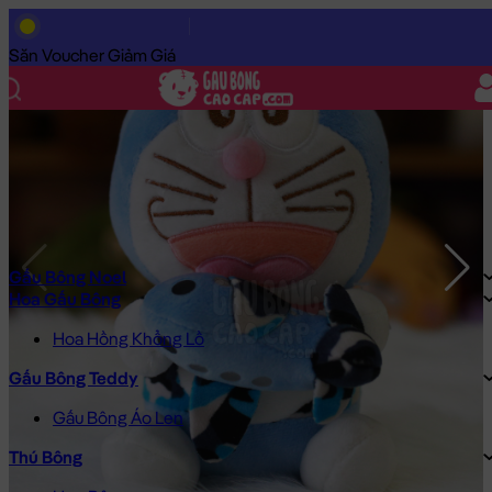
Trang Chủ
/
Gấu Bông Cao Cấp
/
Gấu Bông
/
Gấu Bông Size Nh
Săn Voucher Giảm Giá
Gấu Bông Noel
Hoa Gấu Bông
Hoa Hồng Khổng Lồ
Gấu Bông Teddy
Gấu Bông Áo Len
Thú Bông