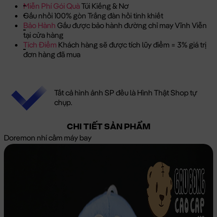
Miễn Phí Gói Quà
Túi Kiếng & Nơ
Gấu nhồi 100% gòn Trắng đàn hồi tinh khiết
Bảo Hành
Gấu được bảo hành đường chỉ may Vĩnh Viễn
tại cửa hàng
Tích Điểm
Khách hàng sẽ được tích lũy điểm = 3% giá trị
đơn hàng đã mua
Tất cả hình ảnh SP đều là Hình Thật Shop tự
chụp.
CHI TIẾT SẢN PHẨM
Doremon nhí cầm máy bay