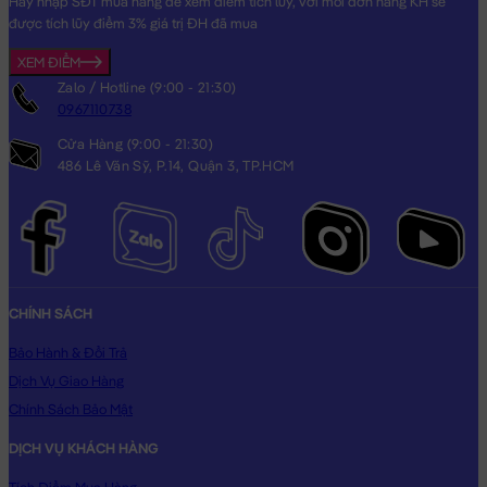
Hãy nhập SĐT mua hàng để xem điểm tích lũy, với mỗi đơn hàng KH sẽ
được tích lũy điểm 3% giá trị ĐH đã mua
XEM ĐIỂM
Zalo / Hotline (9:00 - 21:30)
0967110738
Cửa Hàng (9:00 - 21:30)
486 Lê Văn Sỹ, P.14, Quận 3, TP.HCM
CHÍNH SÁCH
Bảo Hành & Đổi Trả
Dịch Vụ Giao Hàng
Chính Sách Bảo Mật
DỊCH VỤ KHÁCH HÀNG