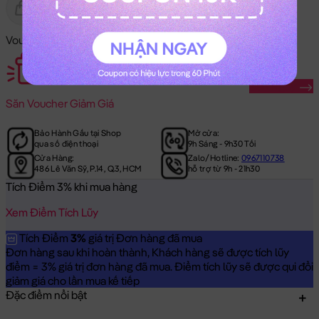
Gửi Tặng
Hết Hàng
Voucher Mã Khuyến Mãi:
Săn Ngay
Săn
Voucher Giảm Giá
Bảo Hành Gấu tại Shop
Mở cửa:
qua số điện thoại
9h Sáng - 9h30 Tối
Cửa Hàng:
Zalo/Hotline:
0967110738
486 Lê Văn Sỹ, P.14, Q.3, HCM
hỗ trợ từ 9h - 21h30
Tích Điểm 3% khi mua hàng
Xem Điểm Tích Lũy
Tích Điểm
3%
giá trị Đơn hàng đã mua
Đơn hàng sau khi hoàn thành, Khách hàng sẽ được tích lũy
điểm = 3% giá trị đơn hàng đã mua. Điểm tích lũy sẽ được qui đổi
giảm giá cho lần mua kế tiếp
Đặc điểm nổi bật