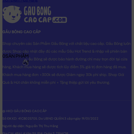
Tích Điểm Mua Hàng
GẤU BÔNG CAO CẤP
Shop chuyên các Sản Phẩm Gấu Bông với chất liệu cao cấp. Gấu Bông luôn
được Shop cập nhật đầy đủ các mẫu Gấu Hot Trend & nhập về phiên bản
0
SẢN PHẨM
Original nhất. Gấu Bông sẽ được bảo hành đường chỉ may trọn đời tại cửa
0₫
hàng, Khách mua hàng sẽ được tích lũy điểm 3% giá trị đơn hàng đã mua.
Khách mua hàng đơn >300k sẽ được Giảm ngay 30k phí ship. Shop Gói
Quà & Hút chân không miễn phí + Tặng thiệp gửi lời yêu thương.
@ HKD GẤU BÔNG CAO CẤP
Số ĐKKD: 41C8025705. Do UBND QUẬN 3 cấp ngày 19/01/2022
Người đại diện: Nguyễn Thị Thu Hằng
Địa Chỉ: 486 Lê Văn Sỹ, P14, Quận 3, TP.HCM