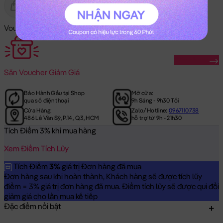
Gửi Tặng
Hết Hàng
Voucher Mã Khuyến Mãi:
Săn Ngay
Săn
Voucher Giảm Giá
Bảo Hành Gấu tại Shop
Mở cửa:
qua số điện thoại
9h Sáng - 9h30 Tối
Cửa Hàng:
Zalo/Hotline:
0967110738
486 Lê Văn Sỹ, P.14, Q.3, HCM
hỗ trợ từ 9h - 21h30
Tích Điểm 3% khi mua hàng
Xem Điểm Tích Lũy
Tích Điểm
3%
giá trị Đơn hàng đã mua
Đơn hàng sau khi hoàn thành, Khách hàng sẽ được tích lũy
điểm = 3% giá trị đơn hàng đã mua. Điểm tích lũy sẽ được qui đổi
giảm giá cho lần mua kế tiếp
Đặc điểm nổi bật