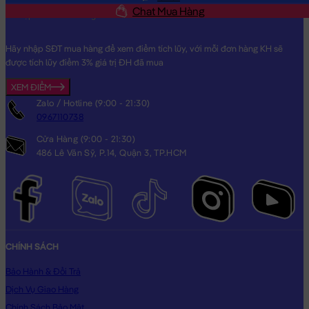
Chat Mua Hàng
Hãy nhập SĐT mua hàng để xem điểm tích lũy, với mỗi đơn hàng KH sẽ
được tích lũy điểm 3% giá trị ĐH đã mua
Chó Bông vàng nằm mông xương
XEM ĐIỂM
Zalo / Hotline (9:00 - 21:30)
0967110738
Cửa Hàng (9:00 - 21:30)
486 Lê Văn Sỹ, P.14, Quận 3, TP.HCM
CHÍNH SÁCH
Bảo Hành & Đổi Trả
Dịch Vụ Giao Hàng
Chính Sách Bảo Mật