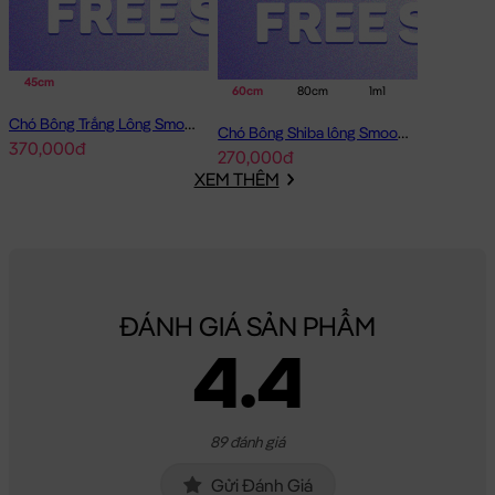
45cm
60cm
80cm
1m1
Chó Bông Trắng Lông Smooth Bobova
Chó Bông Shiba lông Smooth Gối Ôm Dài
370,000đ
270,000đ
XEM THÊM
ĐÁNH GIÁ SẢN PHẨM
4.4
89 đánh giá
Gửi Đánh Giá