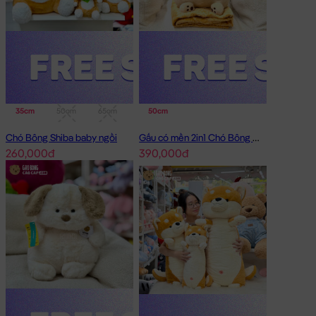
35cm
50cm
65cm
95cm
50cm
Chó Bông Shiba baby ngồi
Gấu có mền 2in1 Chó Bông Mặt Xệ Đội Gà
260,000đ
390,000đ