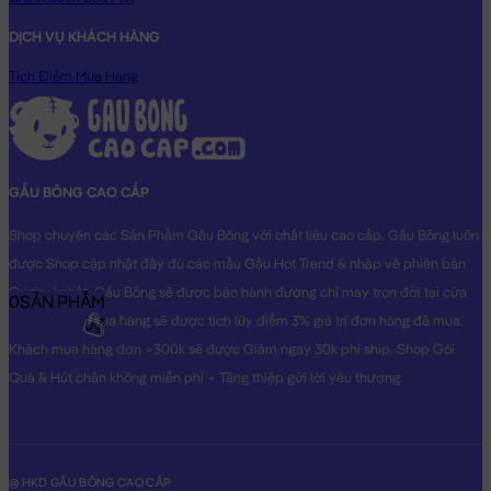
DỊCH VỤ KHÁCH HÀNG
Tích Điểm Mua Hàng
GẤU BÔNG CAO CẤP
Shop chuyên các Sản Phẩm Gấu Bông với chất liệu cao cấp. Gấu Bông luôn
được Shop cập nhật đầy đủ các mẫu Gấu Hot Trend & nhập về phiên bản
Original nhất. Gấu Bông sẽ được bảo hành đường chỉ may trọn đời tại cửa
0
SẢN PHẨM
hàng, Khách mua hàng sẽ được tích lũy điểm 3% giá trị đơn hàng đã mua.
0₫
Khách mua hàng đơn >300k sẽ được Giảm ngay 30k phí ship. Shop Gói
Quà & Hút chân không miễn phí + Tặng thiệp gửi lời yêu thương.
@ HKD GẤU BÔNG CAO CẤP