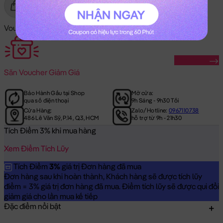
Gửi Tặng
Mua Ngay
Voucher Mã Khuyến Mãi:
Săn Ngay
Săn
Voucher Giảm Giá
Bảo Hành Gấu tại Shop
Mở cửa:
qua số điện thoại
9h Sáng - 9h30 Tối
Cửa Hàng:
Zalo/Hotline:
0967110738
486 Lê Văn Sỹ, P.14, Q.3, HCM
hỗ trợ từ 9h - 21h30
Tích Điểm 3% khi mua hàng
Xem Điểm Tích Lũy
Tích Điểm
3%
giá trị Đơn hàng đã mua
Đơn hàng sau khi hoàn thành, Khách hàng sẽ được tích lũy
điểm = 3% giá trị đơn hàng đã mua. Điểm tích lũy sẽ được qui đổi
giảm giá cho lần mua kế tiếp
Đặc điểm nổi bật