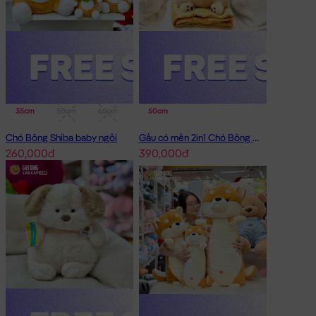
35cm
50cm
65cm
95cm
50cm
Chó Bông Shiba baby ngồi
Gấu có mền 2in1 Chó Bông Mặt Xệ Đội Gà
260,000đ
390,000đ