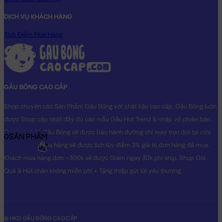
DỊCH VỤ KHÁCH HÀNG
Tích Điểm Mua Hàng
GẤU BÔNG CAO CẤP
Shop chuyên các Sản Phẩm Gấu Bông với chất liệu cao cấp. Gấu Bông luôn
được Shop cập nhật đầy đủ các mẫu Gấu Hot Trend & nhập về phiên bản
Original nhất. Gấu Bông sẽ được bảo hành đường chỉ may trọn đời tại cửa
0
SẢN PHẨM
hàng, Khách mua hàng sẽ được tích lũy điểm 3% giá trị đơn hàng đã mua.
0₫
Khách mua hàng đơn >300k sẽ được Giảm ngay 30k phí ship. Shop Gói
Quà & Hút chân không miễn phí + Tặng thiệp gửi lời yêu thương.
@ HKD GẤU BÔNG CAO CẤP