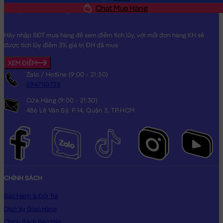
Thương dành cho người thân yêu của bạn!
Chat Mua Hàng
Hình ảnh Chó Bông Shiba baby ngồi, hình ảnh này là hình THẬT
do Shop TỰ CHỤP.
Hãy nhập SĐT mua hàng để xem điểm tích lũy, với mỗi đơn hàng KH sẽ
được tích lũy điểm 3% giá trị ĐH đã mua
XEM ĐIỂM
Zalo / Hotline (9:00 - 21:30)
0967110738
Cửa Hàng (9:00 - 21:30)
486 Lê Văn Sỹ, P.14, Quận 3, TP.HCM
CHÍNH SÁCH
Bảo Hành & Đổi Trả
Dịch Vụ Giao Hàng
Chính Sách Bảo Mật