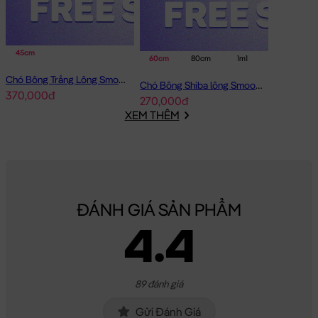
45cm
60cm
80cm
1m1
Chó Bông Trắng Lông Smooth Bobova
Chó Bông Shiba lông Smooth Gối Ôm Dài
370,000đ
270,000đ
XEM THÊM
Chó Bông Shiba baby ngồi
Chó Bông Shiba baby ngồi đang nằm trong danh sách những
sản phẩm
Gấu Bông Chó Bông
BÁN CHẠY và đang được các
bạn trẻ YÊU THÍCH NHẤT.
ĐÁNH GIÁ SẢN PHẨM
Chó Bông Shiba baby ngồi
được thiết kế với 4 kích thước Gấu
4.4
Bông lớn nhỏ khác nhau: 35cm, 50cm, 65cm, 95cm
Cách đo Size Gấu Bông:
Gấu Ngồi (có chân): được đo từ đầu đến mông + từ
89 đánh giá
mông đến chân (Theo chữ L)
Gấu Dài: được đo từ đầu đến phần dài cuối cùng
Gửi Đánh Giá