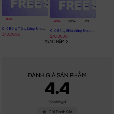
45cm
60cm
80cm
1m1
Chó Bông Trắng Lông Smooth Bobova
Chó Bông Shiba lông Smooth Gối Ôm Dài
370,000đ
270,000đ
XEM THÊM
ĐÁNH GIÁ SẢN PHẨM
4.4
89 đánh giá
Gửi Đánh Giá