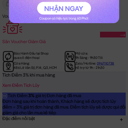
Gửi Tặng
Hết Hàng
Voucher Mã Khuyến Mãi:
Săn Ngay
Săn
Voucher Giảm Giá
Bảo Hành Gấu tại Shop
Mở cửa:
qua số điện thoại
9h Sáng - 9h30 Tối
Cửa Hàng:
Zalo/Hotline:
0967110738
486 Lê Văn Sỹ, P.14, Q.3, HCM
hỗ trợ từ 9h - 21h30
Tích Điểm 3% khi mua hàng
Xem Điểm Tích Lũy
Tích Điểm
3%
giá trị Đơn hàng đã mua
Đơn hàng sau khi hoàn thành, Khách hàng sẽ được tích lũy
điểm = 3% giá trị đơn hàng đã mua. Điểm tích lũy sẽ được qui đổi
giảm giá cho lần mua kế tiếp
Đặc điểm nổi bật