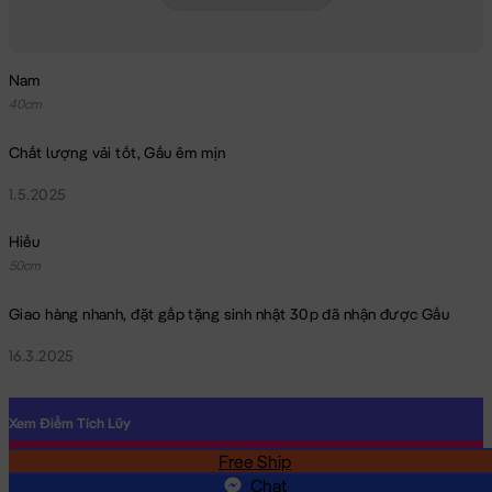
Nam
40cm
Chất lượng vải tốt, Gấu êm mịn
1.5.2025
Hiếu
50cm
Giao hàng nhanh, đặt gấp tặng sinh nhật 30p đã nhận được Gấu
Chó Bông SHIBA ngồi lè lưỡi Cosplay Bò Sữa
16.3.2025
Xem Điểm Tích Lũy
Free Ship
SĐT
Chat