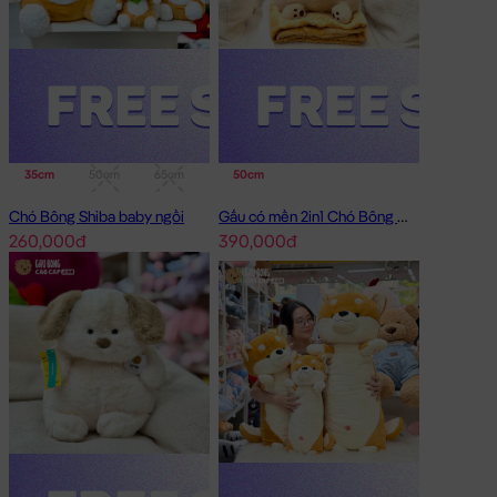
35cm
50cm
65cm
95cm
50cm
Chó Bông Shiba baby ngồi
Gấu có mền 2in1 Chó Bông Mặt Xệ Đội Gà
260,000đ
390,000đ