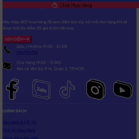
Chat Mua Hàng
Hãy nhập SĐT mua hàng để xem điểm tích lũy, với mỗi đơn hàng KH sẽ
được tích lũy điểm 3% giá trị ĐH đã mua
XEM ĐIỂM
Zalo / Hotline (9:00 - 21:30)
0967110738
Cửa Hàng (9:00 - 21:30)
486 Lê Văn Sỹ, P.14, Quận 3, TP.HCM
CHÍNH SÁCH
Bảo Hành & Đổi Trả
Dịch Vụ Giao Hàng
Chính Sách Bảo Mật