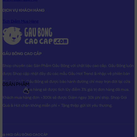
DỊCH VỤ KHÁCH HÀNG
Tích Điểm Mua Hàng
GẤU BÔNG CAO CẤP
Shop chuyên các Sản Phẩm Gấu Bông với chất liệu cao cấp. Gấu Bông luôn
được Shop cập nhật đầy đủ các mẫu Gấu Hot Trend & nhập về phiên bản
Original nhất. Gấu Bông sẽ được bảo hành đường chỉ may trọn đời tại cửa
0
SẢN PHẨM
hàng, Khách mua hàng sẽ được tích lũy điểm 3% giá trị đơn hàng đã mua.
0₫
Khách mua hàng đơn >300k sẽ được Giảm ngay 30k phí ship. Shop Gói
Quà & Hút chân không miễn phí + Tặng thiệp gửi lời yêu thương.
@ HKD GẤU BÔNG CAO CẤP