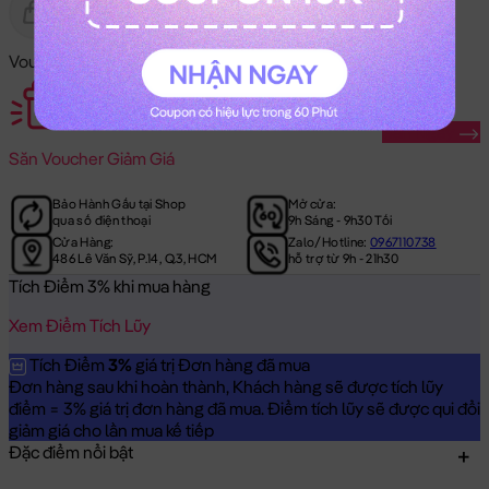
Gửi Tặng
Hết Hàng
Voucher Mã Khuyến Mãi:
Săn Ngay
Săn
Voucher Giảm Giá
Bảo Hành Gấu tại Shop
Mở cửa:
qua số điện thoại
9h Sáng - 9h30 Tối
Cửa Hàng:
Zalo/Hotline:
0967110738
486 Lê Văn Sỹ, P.14, Q.3, HCM
hỗ trợ từ 9h - 21h30
Tích Điểm 3% khi mua hàng
Xem Điểm Tích Lũy
Tích Điểm
3%
giá trị Đơn hàng đã mua
Đơn hàng sau khi hoàn thành, Khách hàng sẽ được tích lũy
điểm = 3% giá trị đơn hàng đã mua. Điểm tích lũy sẽ được qui đổi
giảm giá cho lần mua kế tiếp
Đặc điểm nổi bật