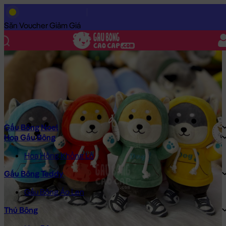
Trang Chủ
/
Gấu Bông Cao Cấp
/
Gấu Bông
/
Gấu Bông Size Nh
Săn Voucher Giảm Giá
Gấu Bông Noel
Hoa Gấu Bông
Hoa Hồng Khổng Lồ
Gấu Bông Teddy
Gấu Bông Áo Len
Thú Bông