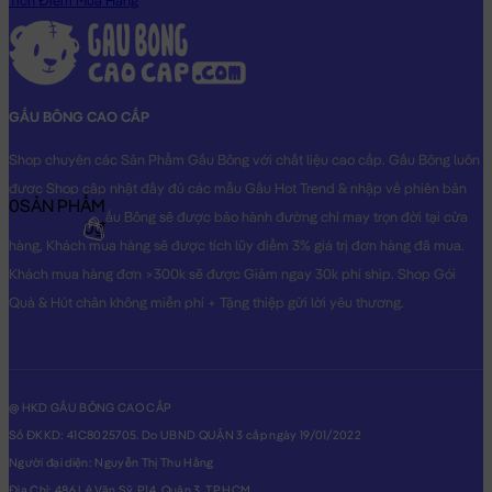
Tích Điểm Mua Hàng
GẤU BÔNG CAO CẤP
Shop chuyên các Sản Phẩm Gấu Bông với chất liệu cao cấp. Gấu Bông luôn
được Shop cập nhật đầy đủ các mẫu Gấu Hot Trend & nhập về phiên bản
0
SẢN PHẨM
Original nhất. Gấu Bông sẽ được bảo hành đường chỉ may trọn đời tại cửa
0₫
hàng, Khách mua hàng sẽ được tích lũy điểm 3% giá trị đơn hàng đã mua.
Khách mua hàng đơn >300k sẽ được Giảm ngay 30k phí ship. Shop Gói
Quà & Hút chân không miễn phí + Tặng thiệp gửi lời yêu thương.
@ HKD GẤU BÔNG CAO CẤP
Số ĐKKD: 41C8025705. Do UBND QUẬN 3 cấp ngày 19/01/2022
Người đại diện: Nguyễn Thị Thu Hằng
Địa Chỉ: 486 Lê Văn Sỹ, P14, Quận 3, TP.HCM