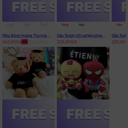
40cm
50cm
90cm
1m
Vàng
Nâu
Nâu
Mèo Bông Hoàng Thượng Cosplay Panda
Gấu Teddy tốt nghiệp lông xù 50cm
265,500đ
295,000đ
325,000đ
220,00
-10%