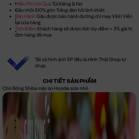
Miễn Phí Gói Quà
Túi Kiếng & Nơ
Gấu nhồi 100% gòn Trắng đàn hồi tinh khiết
Bảo Hành
Gấu được bảo hành đường chỉ may Vĩnh Viễn
tại cửa hàng
Tích Điểm
Khách hàng sẽ được tích lũy điểm = 3% giá trị
đơn hàng đã mua
Tất cả hình ảnh SP đều là Hình Thật Shop tự
chụp.
CHI TIẾT SẢN PHẨM
Chó Bông Shiba mặc áo Hoodie size nhỏ