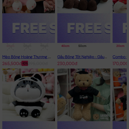
40cm
50cm
90cm
1m
40cm
50cm
20cm
Mèo Bông Hoàng Thượng Cosplay Thỏ Hồng
Gấu Bông Tốt Nghiệp - Gấu Teddy tốt nghiệp lông xù màu Nâu
265,500đ
295,000đ
230,000đ
170,000
-10%