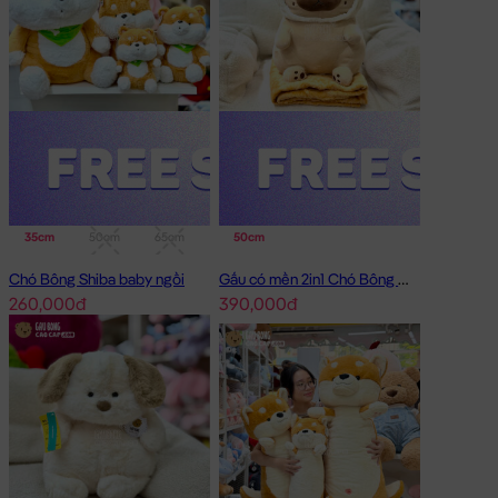
35cm
50cm
65cm
95cm
50cm
Chó Bông Shiba baby ngồi
Gấu có mền 2in1 Chó Bông Mặt Xệ Đội Gà
260,000đ
390,000đ