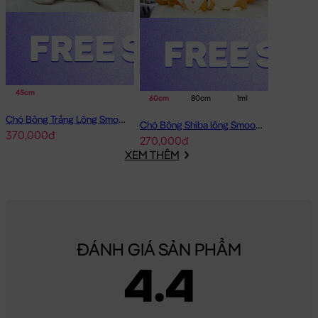
45cm
60cm
80cm
1m1
Chó Bông Trắng Lông Smooth Bobova
Chó Bông Shiba lông Smooth Gối Ôm Dài
370,000đ
270,000đ
XEM THÊM
ĐÁNH GIÁ SẢN PHẨM
4.4