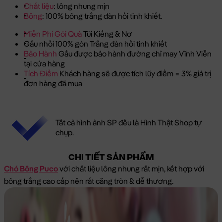
Chất liệu
: lông nhung mịn
Bông
: 100% bông trắng đàn hồi tinh khiết.
Miễn Phí Gói Quà
Túi Kiếng & Nơ
Gấu nhồi 100% gòn Trắng đàn hồi tinh khiết
Bảo Hành
Gấu được bảo hành đường chỉ may Vĩnh Viễn
tại cửa hàng
Tích Điểm
Khách hàng sẽ được tích lũy điểm = 3% giá trị
đơn hàng đã mua
Tất cả hình ảnh SP đều là Hình Thật Shop tự
chụp.
CHI TIẾT SẢN PHẨM
Chó Bông Puco
với chất liệu lông nhung rất mịn, kết hợp với
bông trắng cao cấp nên rất căng tròn & dễ thương.