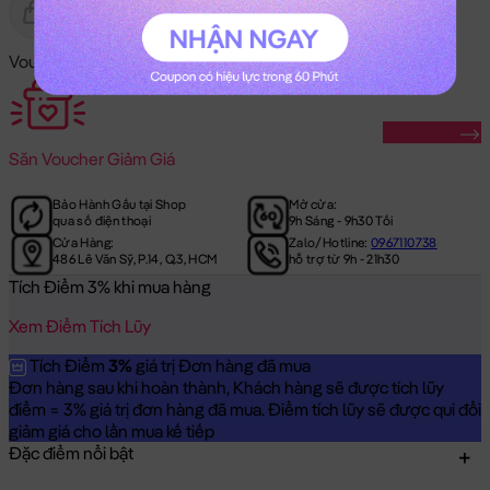
Gửi Tặng
Hết Hàng
Voucher Mã Khuyến Mãi:
Săn Ngay
Săn
Voucher Giảm Giá
Bảo Hành Gấu tại Shop
Mở cửa:
qua số điện thoại
9h Sáng - 9h30 Tối
Cửa Hàng:
Zalo/Hotline:
0967110738
486 Lê Văn Sỹ, P.14, Q.3, HCM
hỗ trợ từ 9h - 21h30
Tích Điểm 3% khi mua hàng
Xem Điểm Tích Lũy
Tích Điểm
3%
giá trị Đơn hàng đã mua
Đơn hàng sau khi hoàn thành, Khách hàng sẽ được tích lũy
điểm = 3% giá trị đơn hàng đã mua. Điểm tích lũy sẽ được qui đổi
giảm giá cho lần mua kế tiếp
Đặc điểm nổi bật