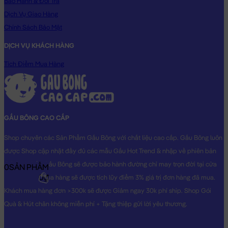
Bảo Hành & Đổi Trả
Dịch Vụ Giao Hàng
Chính Sách Bảo Mật
DỊCH VỤ KHÁCH HÀNG
Tích Điểm Mua Hàng
GẤU BÔNG CAO CẤP
Shop chuyên các Sản Phẩm Gấu Bông với chất liệu cao cấp. Gấu Bông luôn
được Shop cập nhật đầy đủ các mẫu Gấu Hot Trend & nhập về phiên bản
Original nhất. Gấu Bông sẽ được bảo hành đường chỉ may trọn đời tại cửa
0
SẢN PHẨM
0₫
hàng, Khách mua hàng sẽ được tích lũy điểm 3% giá trị đơn hàng đã mua.
Khách mua hàng đơn >300k sẽ được Giảm ngay 30k phí ship. Shop Gói
Quà & Hút chân không miễn phí + Tặng thiệp gửi lời yêu thương.