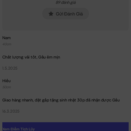
89 đánh giá
Gửi Đánh Giá
Nam
40cm
Chất lượng vải tốt, Gấu êm mịn
1.5.2025
Hiếu
50cm
Giao hàng nhanh, đặt gấp tặng sinh nhật 30p đã nhận được Gấu
16.3.2025
Chó Bông Puco
Xem Điểm Tích Lũy