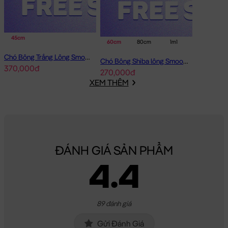
45cm
60cm
80cm
1m1
Chó Bông Trắng Lông Smooth Bobova
Chó Bông Shiba lông Smooth Gối Ôm Dài
370,000đ
270,000đ
XEM THÊM
ĐÁNH GIÁ SẢN PHẨM
4.4
89 đánh giá
Gửi Đánh Giá