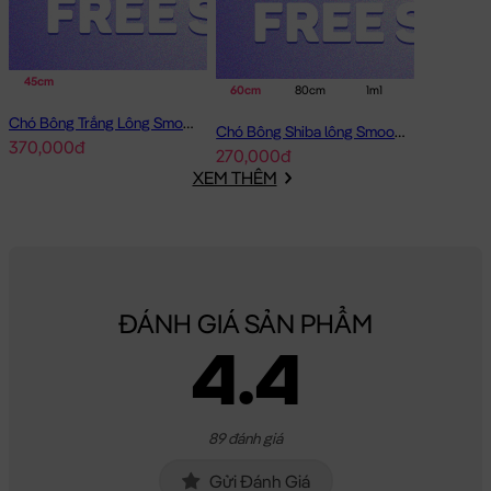
45cm
60cm
80cm
1m1
Chó Bông Trắng Lông Smooth Bobova
Chó Bông Shiba lông Smooth Gối Ôm Dài
370,000đ
270,000đ
XEM THÊM
ĐÁNH GIÁ SẢN PHẨM
4.4
89 đánh giá
Gửi Đánh Giá