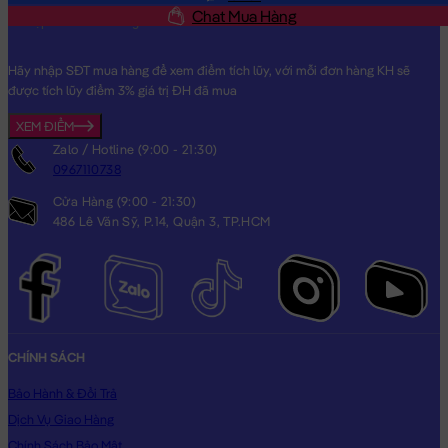
Chat Mua Hàng
Hãy nhập SĐT mua hàng để xem điểm tích lũy, với mỗi đơn hàng KH sẽ
được tích lũy điểm 3% giá trị ĐH đã mua
Chó Bông Husky Cool nằm lè lưỡi cười
XEM ĐIỂM
Zalo / Hotline (9:00 - 21:30)
0967110738
Cửa Hàng (9:00 - 21:30)
486 Lê Văn Sỹ, P.14, Quận 3, TP.HCM
CHÍNH SÁCH
Bảo Hành & Đổi Trả
Dịch Vụ Giao Hàng
Chính Sách Bảo Mật