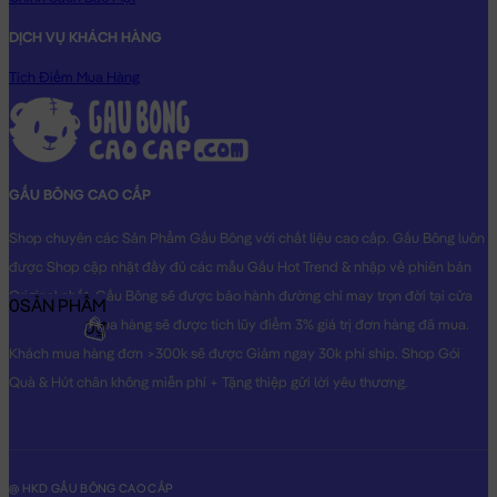
DỊCH VỤ KHÁCH HÀNG
Tích Điểm Mua Hàng
GẤU BÔNG CAO CẤP
Shop chuyên các Sản Phẩm Gấu Bông với chất liệu cao cấp. Gấu Bông luôn
được Shop cập nhật đầy đủ các mẫu Gấu Hot Trend & nhập về phiên bản
Original nhất. Gấu Bông sẽ được bảo hành đường chỉ may trọn đời tại cửa
0
SẢN PHẨM
hàng, Khách mua hàng sẽ được tích lũy điểm 3% giá trị đơn hàng đã mua.
0₫
Khách mua hàng đơn >300k sẽ được Giảm ngay 30k phí ship. Shop Gói
Quà & Hút chân không miễn phí + Tặng thiệp gửi lời yêu thương.
@ HKD GẤU BÔNG CAO CẤP