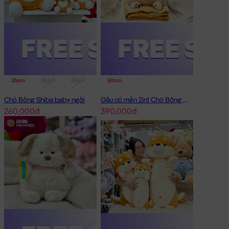
35cm
50cm
65cm
95cm
50cm
Chó Bông Shiba baby ngồi
Gấu có mền 2in1 Chó Bông Mặt Xệ Đội Gà
260,000đ
390,000đ