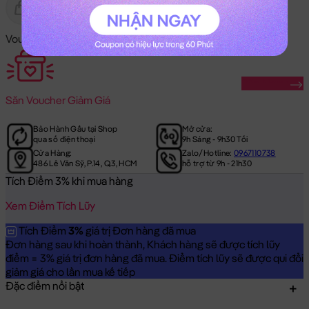
Gửi Tặng
Hết Hàng
Voucher Mã Khuyến Mãi:
Săn Ngay
Săn
Voucher Giảm Giá
Bảo Hành Gấu tại Shop
Mở cửa:
qua số điện thoại
9h Sáng - 9h30 Tối
Cửa Hàng:
Zalo/Hotline:
0967110738
486 Lê Văn Sỹ, P.14, Q.3, HCM
hỗ trợ từ 9h - 21h30
Tích Điểm 3% khi mua hàng
Xem Điểm Tích Lũy
Tích Điểm
3%
giá trị Đơn hàng đã mua
Đơn hàng sau khi hoàn thành, Khách hàng sẽ được tích lũy
điểm = 3% giá trị đơn hàng đã mua. Điểm tích lũy sẽ được qui đổi
giảm giá cho lần mua kế tiếp
Đặc điểm nổi bật