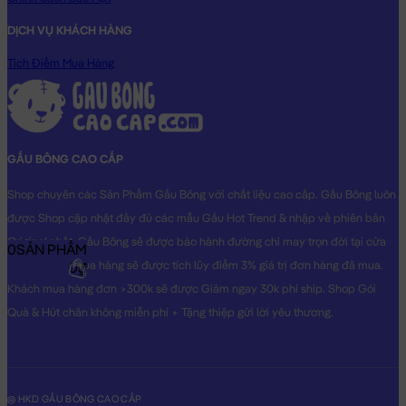
DỊCH VỤ KHÁCH HÀNG
Tích Điểm Mua Hàng
GẤU BÔNG CAO CẤP
Shop chuyên các Sản Phẩm Gấu Bông với chất liệu cao cấp. Gấu Bông luôn
được Shop cập nhật đầy đủ các mẫu Gấu Hot Trend & nhập về phiên bản
Original nhất. Gấu Bông sẽ được bảo hành đường chỉ may trọn đời tại cửa
0
SẢN PHẨM
hàng, Khách mua hàng sẽ được tích lũy điểm 3% giá trị đơn hàng đã mua.
0₫
Khách mua hàng đơn >300k sẽ được Giảm ngay 30k phí ship. Shop Gói
Quà & Hút chân không miễn phí + Tặng thiệp gửi lời yêu thương.
@ HKD GẤU BÔNG CAO CẤP