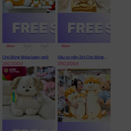
35cm
50cm
65cm
95cm
50cm
Chó Bông Shiba baby ngồi
Gấu có mền 2in1 Chó Bông Mặt Xệ Đội Gà
260,000đ
390,000đ