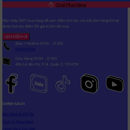
Chat Mua Hàng
Chó Bông Husky baby lông mịn nằm mặt biểu cảm
Hãy nhập SĐT mua hàng để xem điểm tích lũy, với mỗi đơn hàng KH sẽ
được tích lũy điểm 3% giá trị ĐH đã mua
XEM ĐIỂM
Zalo / Hotline (9:00 - 21:30)
0967110738
Cửa Hàng (9:00 - 21:30)
486 Lê Văn Sỹ, P.14, Quận 3, TP.HCM
CHÍNH SÁCH
Bảo Hành & Đổi Trả
Dịch Vụ Giao Hàng
Chính Sách Bảo Mật