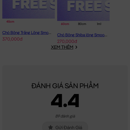
45cm
60cm
80cm
1m1
Chó Bông Trắng Lông Smooth Bobova
Chó Bông Shiba lông Smooth Gối Ôm Dài
370,000đ
270,000đ
XEM THÊM
ĐÁNH GIÁ SẢN PHẨM
4.4
89 đánh giá
Gửi Đánh Giá