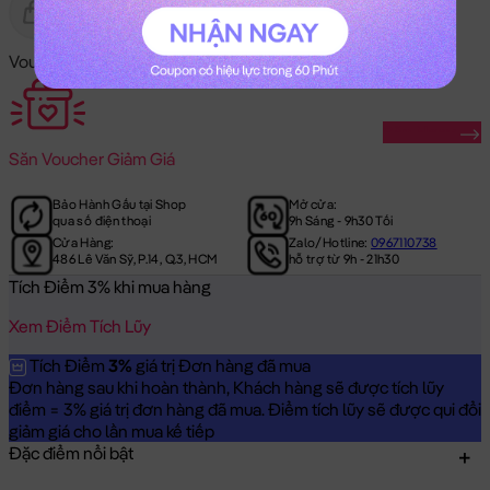
Gửi Tặng
Hết Hàng
Voucher Mã Khuyến Mãi:
Săn Ngay
Săn
Voucher Giảm Giá
Bảo Hành Gấu tại Shop
Mở cửa:
qua số điện thoại
9h Sáng - 9h30 Tối
Cửa Hàng:
Zalo/Hotline:
0967110738
486 Lê Văn Sỹ, P.14, Q.3, HCM
hỗ trợ từ 9h - 21h30
Tích Điểm 3% khi mua hàng
Xem Điểm Tích Lũy
Tích Điểm
3%
giá trị Đơn hàng đã mua
Đơn hàng sau khi hoàn thành, Khách hàng sẽ được tích lũy
điểm = 3% giá trị đơn hàng đã mua. Điểm tích lũy sẽ được qui đổi
giảm giá cho lần mua kế tiếp
Đặc điểm nổi bật