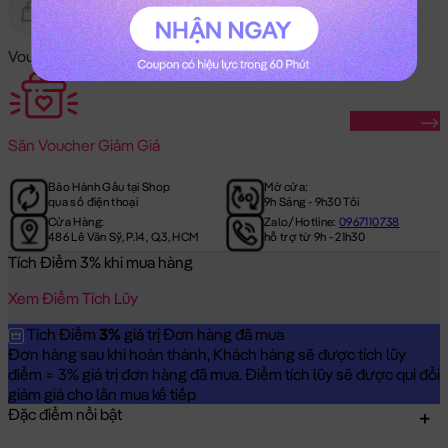
Gửi Tặng
Hết Hàng
Voucher Mã Khuyến Mãi:
Săn Ngay
Săn
Voucher Giảm Giá
Bảo Hành Gấu tại Shop
Mở cửa:
qua số điện thoại
9h Sáng - 9h30 Tối
Cửa Hàng:
Zalo/Hotline:
0967110738
486 Lê Văn Sỹ, P.14, Q.3, HCM
hỗ trợ từ 9h - 21h30
Tích Điểm 3% khi mua hàng
Xem Điểm Tích Lũy
Tích Điểm
3%
giá trị Đơn hàng đã mua
Đơn hàng sau khi hoàn thành, Khách hàng sẽ được tích lũy
điểm = 3% giá trị đơn hàng đã mua. Điểm tích lũy sẽ được qui đổi
giảm giá cho lần mua kế tiếp
Đặc điểm nổi bật