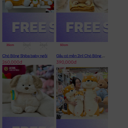
35cm
50cm
65cm
95cm
50cm
Chó Bông Shiba baby ngồi
Gấu có mền 2in1 Chó Bông Mặt Xệ Đội Gà
260,000đ
390,000đ