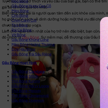
Tùy thuộc vào sở thích và yêu cầu của bạn gái, bạn có thể tì
Heo Bông
Gấu Bông Hươu Cao Cổ
gái sẽ là món quà tốt nhất.
Mèo Bông
Biết rằng bạn gái là người quan tâm đến sức khỏe của mình,
Chó Bông
họ một cuốn sách về dinh dưỡng hoặc một thẻ ưu đãi cho một 
Chim Cánh Cụt
chương trình tập yoga.
Thỏ Bông
Rái Cá Bông
Làm cho ngày sinh nhật của họ trở nên đặc biệt, bạn cũng có 
Vịt Bông
đó chính là
Gấu Bông
, Sự mềm mại, dễ thương của Gấu Bông 
Gấu Bông Khủng Long
Mèo Bông Hoàng Thượng
Dưa Hấu Bông
Gấu Bông Trái Sầu Riêng
Gấu Bông Hoạt Hình
Gấu Bông Capybara
Gấu Bông Stitch
Thỏ Bông Kuromi
Gấu Bông Hải Ly Loopy
Thỏ Bông Melody
Thỏ Bông Cinnamoroll
Gấu Bông Doremon