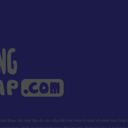
ược Shop cập nhật đầy đủ các mẫu Gấu Hot Trend & nhập về phiên bản Original
a hàng đơn >300k sẽ được Giảm ngay 30k phí ship. Shop Gói Quà & Hút chân kh