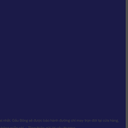
 nhất. Gấu Bông sẽ được bảo hành đường chỉ may trọn đời tại cửa hàng,
ông miễn phí + Tặng thiệp gửi lời yêu thương.