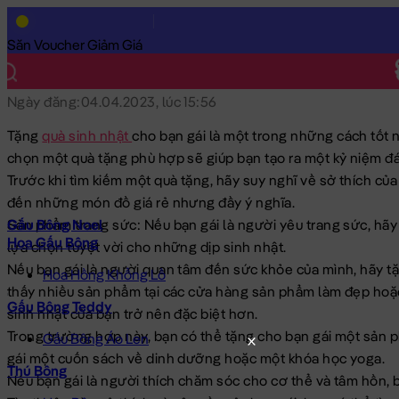
Trang Chủ
/
Góc Gấu Bông
/
Blog
/
Góc Gấu Bông
/
Tặng Quà Si
Tặng Quà Sinh Nhật cho bạn Nữ
Săn Voucher Giảm Giá
Tặng quà sinh nhật cho bạn gái là một trong những cách tốt nh
chọn một quà tặng phù hợp sẽ giúp bạn tạo ra một […]
Ngày đăng:
04.04.2023, lúc 15:56
Tặng
quà sinh nhật
cho bạn gái là một trong những cách tốt n
chọn một quà tặng phù hợp sẽ giúp bạn tạo ra một kỷ niệm đ
Trước khi tìm kiếm một quà tặng, hãy suy nghĩ về sở thích củ
đến những món đồ giá rẻ nhưng đầy ý nghĩa.
Gấu Bông Noel
Sản phẩm trang sức: Nếu bạn gái là người yêu trang sức, hãy
Hoa Gấu Bông
lựa chọn tuyệt vời cho những dịp sinh nhật.
Nếu bạn gái là người quan tâm đến sức khỏe của mình, hãy 
Hoa Hồng Khổng Lồ
thấy nhiều sản phẩm tại các cửa hàng sản phẩm làm đẹp hoặc
Gấu Bông Teddy
sinh nhật của bạn trở nên đặc biệt hơn.
Trong trường hợp này, bạn có thể tặng cho bạn gái một sản
Gấu Bông Áo Len
gái một cuốn sách về dinh dưỡng hoặc một khóa học yoga.
Thú Bông
Nếu bạn gái là người thích chăm sóc cho cơ thể và tâm hồn, 