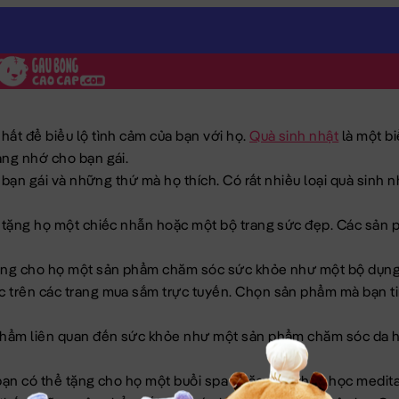
nh Nhật cho bạn Nữ
ất để biểu lộ tình cảm của bạn với họ. Quà sinh nhật là một bi
hất để biểu lộ tình cảm của bạn với họ.
Quà sinh nhật
là một bi
áng nhớ cho bạn gái.
a bạn gái và những thứ mà họ thích. Có rất nhiều loại quà sin
 tặng họ một chiếc nhẫn hoặc một bộ trang sức đẹp. Các sản ph
tặng cho họ một sản phẩm chăm sóc sức khỏe như một bộ dụng
 trên các trang mua sắm trực tuyến. Chọn sản phẩm mà bạn tin
 phẩm liên quan đến sức khỏe như một sản phẩm chăm sóc da 
bạn có thể tặng cho họ một buổi spa hoặc một khóa học medita