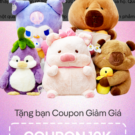
m thấy những sản phẩm tốt cho sức khỏe và tâm hồn của họ. Qua
 một quà tặng sinh nhật phù hợp cho họ có thể là một sản phẩ
trung tâm thể dục. Tùy thuộc vào sở thích của bạn gái, bạn cũ
thể tổ chức một buổi tiệc sinh nhật hoặc mời họ đi du lịch. T
nó giống như thể hiện cho tình yêu & sự quan tâm của bạn dà