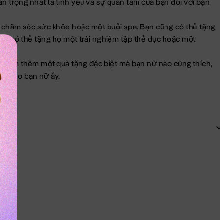
n trọng nhất là tình yêu và sự quan tâm của bạn đối với bạn
m chăm sóc sức khỏe hoặc một buổi spa. Bạn cũng có thể tặng
ng có thể tặng họ một trải nghiệm tập thể dục hoặc một
ặng kèm thêm một quà tặng đặc biệt mà bạn nữ nào cũng thích,
nh cho bạn nữ ấy.