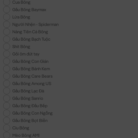
Cua Bông
Gấu Bông Baymax
Lừa Bông
Người Nhện - Spiderman
Nàng Tiên Cá Bông
Gấu Bông Bạch Tuộc
Shit Bông
Gối ôm đút tay
Gấu Bông Con Gián
Gấu Bông Bánh Kem
Gấu Bông Care Bears
Gấu Bông Among US
Gấu Bông Lạc Đà
Gấu Bông Sanrio
Gấu Bông Đầu Bếp
Gấu Bông Con Ngỗng
Gấu Bông Bọt Biển
Ciu Bông
Mèo Bông AMI