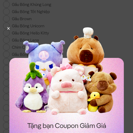
Gấu Bông Khủng Long
Gấu Bông Tốt Nghiệp
Gấu Brown
Gấu Bông Unicorn
Gấu Bông Hello Kitty
Gấu Bông Lena
Chim Cánh Cụt
Gấu Bông 200k
Gấu Bông Đồ Ăn
Gấu Bông Doremon
Gấu Bông tặng Bé Trai
Gấu Bông Lotso
Gấu Bông Shin - Món quà cho các bé
Voi Bông
Gấu Bông Totoro - mẫu gấu bông hot nhất
hiện nay
Chó Bông Husky
Gấu We Bare Bear
Balo & Túi Xách Gấu Bông