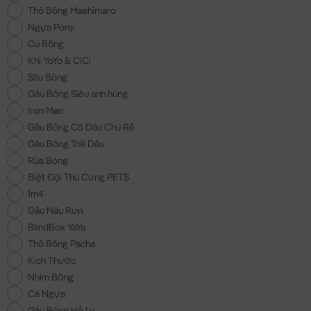
Thỏ Bông Mashimaro
Ngựa Pony
Cú Bông
Khỉ YoYo & CiCi
Sâu Bông
Gấu Bông Siêu anh hùng
Iron Man
Gấu Bông Cô Dâu Chú Rễ
Gấu Bông Trái Dâu
Rùa Bông
Biệt Đội Thú Cưng PETS
1m4
Gấu Nâu Ruyi
BlindBox YaYa
Thỏ Bông Pacha
Kích Thước
Nhím Bông
Cá Ngựa
Gấu Bông Hồ Ly