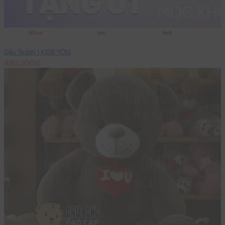
80cm
1m1
1m4
Gấu Teddy I KISS YOU
480,000đ