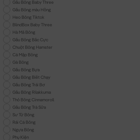
Gấu Bông Baby Three
Gấu Bông màu Hồng
Heo Bông Tiktok
BlindBox Baby Three
Hà Mã Bông
Gấu Bông Bắc Cực
Chuột Bông Hamster
Cá Mập Bông
Gà Bông
Gấu Bông Bựa
Gấu Bông Biết Chạy
Gấu Bông Trái Bơ
Gấu Bông Rilakkuma
Thỏ Bông Cinnamoroll
Gấu Bông Trà Sữa
Sư Tử Bông
Rái Cá Bông
Ngựa Bông
Phụ Kiện