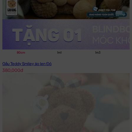
80cm
1m1
1m3
Gấu Teddy Smiley áo len Đỏ
380,000đ