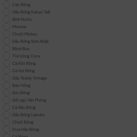
Cáo Bông
Gấu Bông Kakao Talk
Bình Nước
Minions
Chuột Mickey
Gấu Bông Sinh Nhật
Blind Box
Thỏ bông Cony
Cà Rốt Bông
Cá Voi Bông
Gấu Teddy Vintage
Báo Hồng
Sóc Bông
Gối ngủ Văn Phòng
Cá Sấu Bông
Gấu Bông Labubu
Chuối Bông
Dưa Hấu Bông
Cá Bông