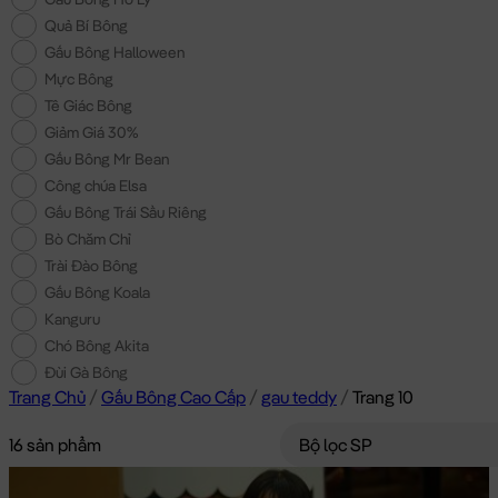
Quả Bí Bông
Gấu Bông Halloween
Mực Bông
Tê Giác Bông
Giảm Giá 30%
Gấu Bông Mr Bean
Công chúa Elsa
Gấu Bông Trái Sầu Riêng
Bò Chăm Chỉ
Trài Đào Bông
Gấu Bông Koala
Kanguru
Chó Bông Akita
Đùi Gà Bông
Trang Chủ
/
Gấu Bông Cao Cấp
/
gau teddy
/
Trang 10
16 sản phẩm
Bộ lọc SP