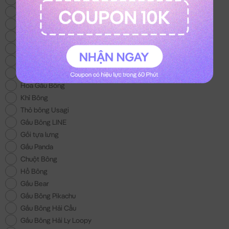
Thỏ Bông Kuromi
Gấu Bông Trung Thu
Thỏ Bông Melody
Mèo Bông Hoàng Thượng
Gấu Bông Con Bò
Balo Gấu Bông
Hoa Gấu Bông
Khỉ Bông
Thỏ bông Usagi
Gấu Bông LINE
Gối tựa lưng
Gấu Panda
Chuột Bông
Hổ Bông
Gấu Bear
Gấu Bông Pikachu
Gấu Bông Hải Cẩu
Gấu Bông Hải Ly Loopy