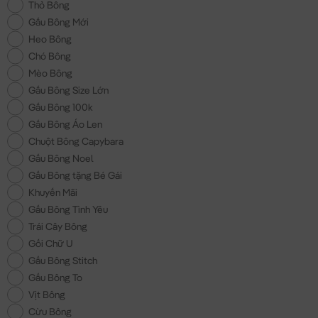
Thỏ Bông
Gấu Bông Mới
Heo Bông
Chó Bông
Mèo Bông
Gấu Bông Size Lớn
Gấu Bông 100k
Gấu Bông Áo Len
Chuột Bông Capybara
Gấu Bông Noel
Gấu Bông tặng Bé Gái
Khuyến Mãi
Gấu Bông Tình Yêu
Trái Cây Bông
Gối Chữ U
Gấu Bông Stitch
Gấu Bông To
Vịt Bông
Cừu Bông