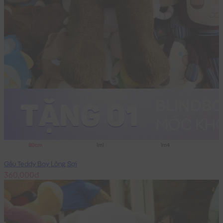
80cm
1m1
1m4
Gấu Teddy Boy Lông Sợi
360,000đ