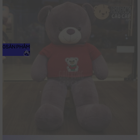
0
SẢN PHẨM
0₫