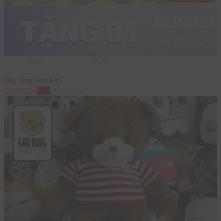
60cm
80cm
Gấu Bông Học Sinh
206,500đ
295,000đ
-30%