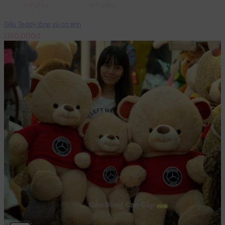
1m5 - Trắng
1m3 - Trắng
Gấu Teddy lông xù cờ anh
1,150,000đ