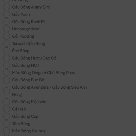
Gấu Bông Angry Bird
Gấu Pooh
Gấu Bông Bánh Mì
Uncategorized
Gối Pudding
Túi xách Gấu Bông
Ếch Bông
Gấu Bông Hươu Cao Cổ
Gấu Bông HOT
Mèo Bông Dinga & Chó Bông Puco
Gấu Bông Búp Bê
Gấu Bông Avengers - Gấu Bông Siêu Anh
Hùng
Gấu Bông Mặc Váy
Cá Heo
Gấu Bông Cặp
Tôm Bông
Mèo Bông Melody