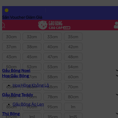
Lọc theo Giá SP:
10k
-
3.0tr
Giá
Săn Voucher Giảm Giá
Kích thước
30cm
32cm
33cm
35cm
37cm
38cm
40cm
42cm
43cm
45cm
47cm
48cm
50cm
52cm
53cm
54cm
Gấu Bông Noel
Hoa Gấu Bông
55cm
57cm
58cm
60cm
Hoa Hồng Khổng Lồ
63cm
65cm
68cm
70cm
Gấu Bông Teddy
72cm
75cm
78cm
80cm
Gấu Bông Áo Len
85cm
90cm
95cm
1m
Thú Bông
105cm
1m1
115cm
1m15