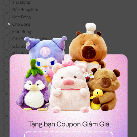
Thỏ Bông
Gấu Bông Mới
Heo Bông
Chó Bông
Mèo Bông
Gấu Bông Size Lớn
Gấu Bông 100k
Gấu Bông Áo Len
Chuột Bông Capybara
Gấu Bông Noel
Gấu Bông tặng Bé Gái
Khuyến Mãi
Gấu Bông Tình Yêu
Trái Cây Bông
Gối Chữ U
Gấu Bông Stitch
Gấu Bông To
Vịt Bông
Cừu Bông