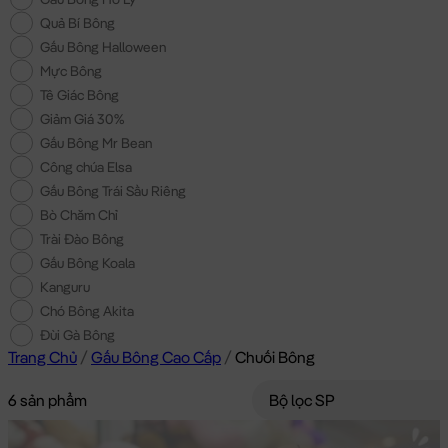
Quả Bí Bông
Gấu Bông Halloween
Mực Bông
Tê Giác Bông
Giảm Giá 30%
Gấu Bông Mr Bean
Công chúa Elsa
Gấu Bông Trái Sầu Riêng
Bò Chăm Chỉ
Trài Đào Bông
Gấu Bông Koala
Kanguru
Chó Bông Akita
Đùi Gà Bông
Trang Chủ
/
Gấu Bông Cao Cấp
/
Chuối Bông
6 sản phẩm
Bộ lọc SP