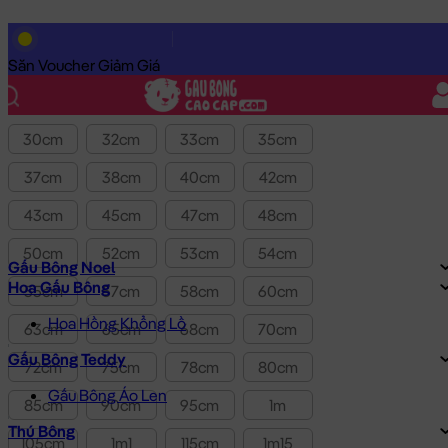
Lọc theo Giá SP:
10k
-
3.0tr
Giá
Săn Voucher Giảm Giá
Kích thước
30cm
32cm
33cm
35cm
37cm
38cm
40cm
42cm
43cm
45cm
47cm
48cm
50cm
52cm
53cm
54cm
Gấu Bông Noel
Hoa Gấu Bông
55cm
57cm
58cm
60cm
Hoa Hồng Khổng Lồ
63cm
65cm
68cm
70cm
Gấu Bông Teddy
72cm
75cm
78cm
80cm
Gấu Bông Áo Len
85cm
90cm
95cm
1m
Thú Bông
105cm
1m1
115cm
1m15