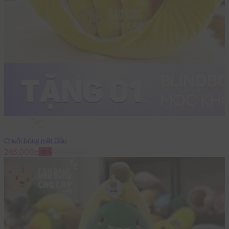
75cm
Chuối bông mặt Gấu
245,000đ
350,000đ
-30%