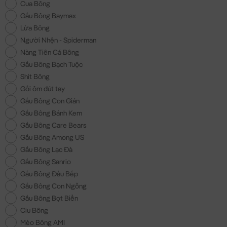
Cua Bông
Gấu Bông Baymax
Lừa Bông
Người Nhện - Spiderman
Nàng Tiên Cá Bông
Gấu Bông Bạch Tuộc
Shit Bông
Gối ôm đút tay
Gấu Bông Con Gián
Gấu Bông Bánh Kem
Gấu Bông Care Bears
Gấu Bông Among US
Gấu Bông Lạc Đà
Gấu Bông Sanrio
Gấu Bông Đầu Bếp
Gấu Bông Con Ngỗng
Gấu Bông Bọt Biển
Ciu Bông
Mèo Bông AMI