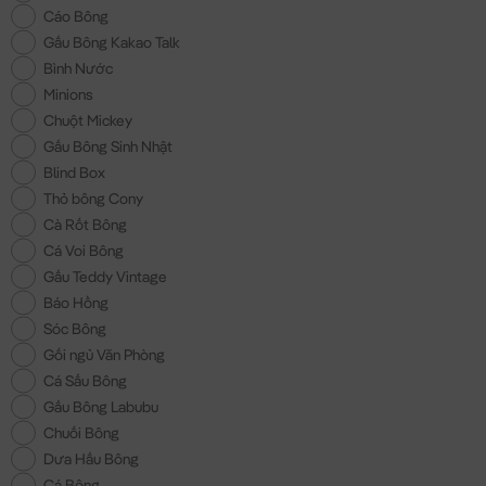
Cáo Bông
Gấu Bông Kakao Talk
Bình Nước
Minions
Chuột Mickey
Gấu Bông Sinh Nhật
Blind Box
Thỏ bông Cony
Cà Rốt Bông
Cá Voi Bông
Gấu Teddy Vintage
Báo Hồng
Sóc Bông
Gối ngủ Văn Phòng
Cá Sấu Bông
Gấu Bông Labubu
Chuối Bông
Dưa Hấu Bông
Cá Bông