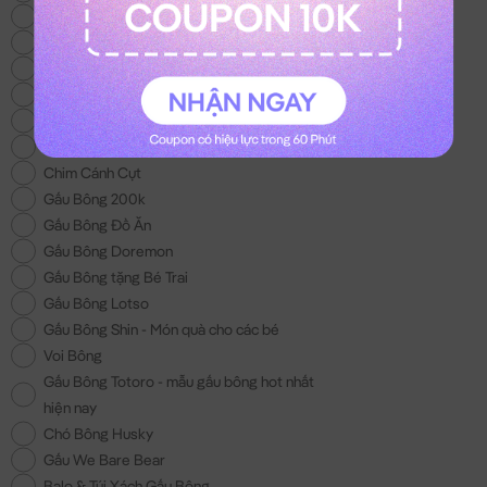
Gấu Bông Khủng Long
Gấu Bông Tốt Nghiệp
Gấu Brown
Gấu Bông Unicorn
Gấu Bông Hello Kitty
Gấu Bông Lena
Chim Cánh Cụt
Gấu Bông 200k
Gấu Bông Đồ Ăn
Gấu Bông Doremon
Gấu Bông tặng Bé Trai
Gấu Bông Lotso
Gấu Bông Shin - Món quà cho các bé
Voi Bông
Gấu Bông Totoro - mẫu gấu bông hot nhất
hiện nay
Chó Bông Husky
Gấu We Bare Bear
Balo & Túi Xách Gấu Bông