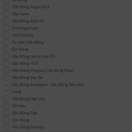
Gấu Bông Angry Bird
Gấu Pooh
Gấu Bông Bánh Mì
Uncategorized
Gối Pudding
Túi xách Gấu Bông
Ếch Bông
Gấu Bông Hươu Cao Cổ
Gấu Bông HOT
Mèo Bông Dinga & Chó Bông Puco
Gấu Bông Búp Bê
Gấu Bông Avengers - Gấu Bông Siêu Anh
Hùng
Gấu Bông Mặc Váy
Cá Heo
Gấu Bông Cặp
Tôm Bông
Mèo Bông Melody