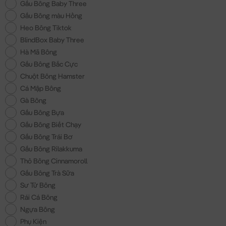
Gấu Bông Baby Three
Gấu Bông màu Hồng
Heo Bông Tiktok
BlindBox Baby Three
Hà Mã Bông
Gấu Bông Bắc Cực
Chuột Bông Hamster
Cá Mập Bông
Gà Bông
Gấu Bông Bựa
Gấu Bông Biết Chạy
Gấu Bông Trái Bơ
Gấu Bông Rilakkuma
Thỏ Bông Cinnamoroll
Gấu Bông Trà Sữa
Sư Tử Bông
Rái Cá Bông
Ngựa Bông
Phụ Kiện