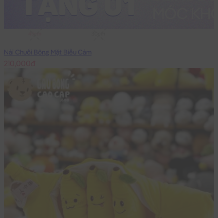
45cm
30cm
Nải Chuối Bông Mặt Biểu Cảm
210,000đ