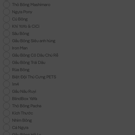
Thỏ Bông Mashimaro
Ngựa Pony
Cú Bông
Khỉ YoYo & CiCi
Sâu Bông
Gấu Bông Siêu anh hùng
Iron Man
Gấu Bông Cô Dâu Chú Rễ
Gấu Bông Trái Dâu
Rùa Bông
Biệt Đội Thú Cưng PETS
1m4
Gấu Nâu Ruyi
BlindBox YaYa
Thỏ Bông Pacha
Kích Thước
Nhím Bông
Cá Ngựa
Gấu Bông Hồ Ly