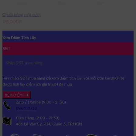
60cm
70cm
85cm
Chuối bông mặt cười
175,000đ
Xem Điểm Tích Lũy
SĐT
Hãy nhập SĐT mua hàng để xem điểm tích lũy, với mỗi đơn hàng KH sẽ
được tích lũy điểm 3% giá trị ĐH đã mua
XEM ĐIỂM
Zalo / Hotline (9:00 - 21:30)
0967110738
Cửa Hàng (9:00 - 21:30)
486 Lê Văn Sỹ, P.14, Quận 3, TP.HCM