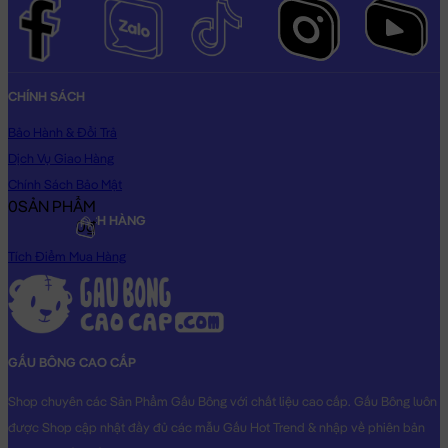
CHÍNH SÁCH
Bảo Hành & Đổi Trả
Dịch Vụ Giao Hàng
Chính Sách Bảo Mật
0
SẢN PHẨM
DỊCH VỤ KHÁCH HÀNG
0₫
Tích Điểm Mua Hàng
GẤU BÔNG CAO CẤP
Shop chuyên các Sản Phẩm Gấu Bông với chất liệu cao cấp. Gấu Bông luôn
được Shop cập nhật đầy đủ các mẫu Gấu Hot Trend & nhập về phiên bản