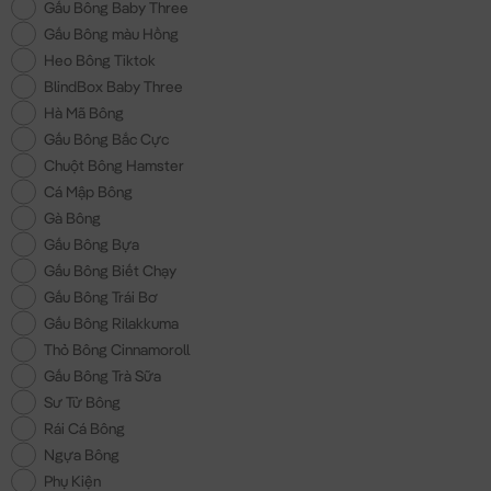
Gấu Bông Baby Three
Gấu Bông màu Hồng
Heo Bông Tiktok
BlindBox Baby Three
Hà Mã Bông
Gấu Bông Bắc Cực
Chuột Bông Hamster
Cá Mập Bông
Gà Bông
Gấu Bông Bựa
Gấu Bông Biết Chạy
Gấu Bông Trái Bơ
Gấu Bông Rilakkuma
Thỏ Bông Cinnamoroll
Gấu Bông Trà Sữa
Sư Tử Bông
Rái Cá Bông
Ngựa Bông
Phụ Kiện