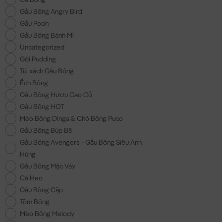
Gấu Bông Angry Bird
Gấu Pooh
Gấu Bông Bánh Mì
Uncategorized
Gối Pudding
Túi xách Gấu Bông
Ếch Bông
Gấu Bông Hươu Cao Cổ
Gấu Bông HOT
Mèo Bông Dinga & Chó Bông Puco
Gấu Bông Búp Bê
Gấu Bông Avengers - Gấu Bông Siêu Anh
Hùng
Gấu Bông Mặc Váy
Cá Heo
Gấu Bông Cặp
Tôm Bông
Mèo Bông Melody