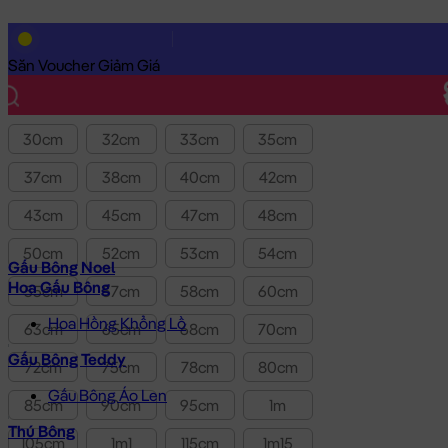
Lọc theo Giá SP:
10k
-
3.0tr
Giá
Săn Voucher Giảm Giá
Kích thước
30cm
32cm
33cm
35cm
37cm
38cm
40cm
42cm
43cm
45cm
47cm
48cm
50cm
52cm
53cm
54cm
Gấu Bông Noel
Hoa Gấu Bông
55cm
57cm
58cm
60cm
Hoa Hồng Khổng Lồ
63cm
65cm
68cm
70cm
Gấu Bông Teddy
72cm
75cm
78cm
80cm
Gấu Bông Áo Len
85cm
90cm
95cm
1m
Thú Bông
105cm
1m1
115cm
1m15