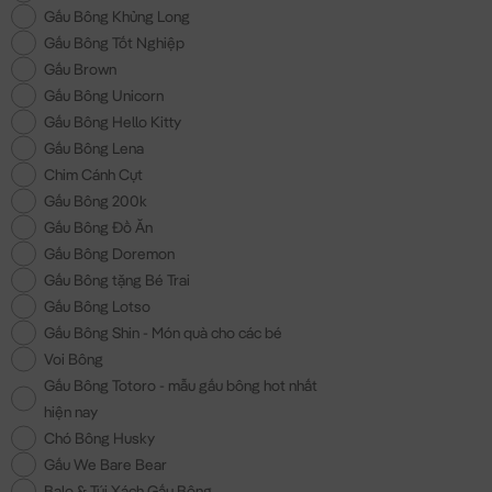
Gấu Bông Khủng Long
Gấu Bông Tốt Nghiệp
Gấu Brown
Gấu Bông Unicorn
Gấu Bông Hello Kitty
Gấu Bông Lena
Chim Cánh Cụt
Gấu Bông 200k
Gấu Bông Đồ Ăn
Gấu Bông Doremon
Gấu Bông tặng Bé Trai
Gấu Bông Lotso
Gấu Bông Shin - Món quà cho các bé
Voi Bông
Gấu Bông Totoro - mẫu gấu bông hot nhất
hiện nay
Chó Bông Husky
Gấu We Bare Bear
Balo & Túi Xách Gấu Bông