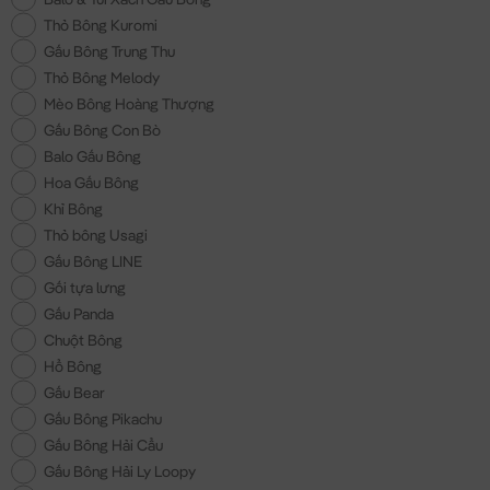
Thỏ Bông Kuromi
Gấu Bông Trung Thu
Thỏ Bông Melody
Mèo Bông Hoàng Thượng
Gấu Bông Con Bò
Balo Gấu Bông
Hoa Gấu Bông
Khỉ Bông
Thỏ bông Usagi
Gấu Bông LINE
Gối tựa lưng
Gấu Panda
Chuột Bông
Hổ Bông
Gấu Bear
Gấu Bông Pikachu
Gấu Bông Hải Cẩu
Gấu Bông Hải Ly Loopy