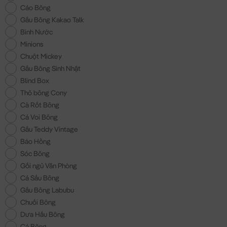
Cáo Bông
Gấu Bông Kakao Talk
Bình Nước
Minions
Chuột Mickey
Gấu Bông Sinh Nhật
Blind Box
Thỏ bông Cony
Cà Rốt Bông
Cá Voi Bông
Gấu Teddy Vintage
Báo Hồng
Sóc Bông
Gối ngủ Văn Phòng
Cá Sấu Bông
Gấu Bông Labubu
Chuối Bông
Dưa Hấu Bông
Cá Bông