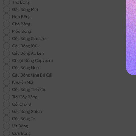
Thỏ Bông
Gấu Bông Mới
Heo Bông
Chó Bông
Mèo Bông
Gấu Bông Size Lớn
Gấu Bông 100k
Gấu Bông Áo Len
Chuột Bông Capybara
Gấu Bông Noel
Gấu Bông tặng Bé Gái
Khuyến Mãi
Gấu Bông Tình Yêu
Trái Cây Bông
Gối Chữ U
Gấu Bông Stitch
Gấu Bông To
Vịt Bông
Cừu Bông