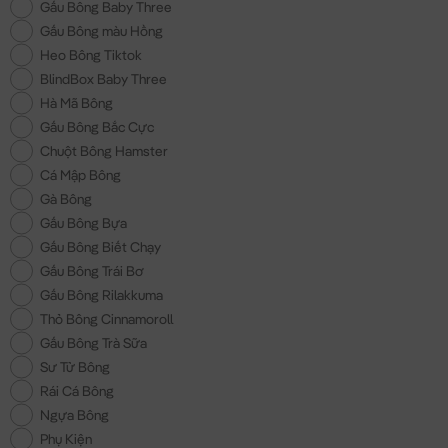
Gấu Bông Baby Three
Gấu Bông màu Hồng
Heo Bông Tiktok
BlindBox Baby Three
Hà Mã Bông
Gấu Bông Bắc Cực
Chuột Bông Hamster
Cá Mập Bông
Gà Bông
Gấu Bông Bựa
Gấu Bông Biết Chạy
Gấu Bông Trái Bơ
Gấu Bông Rilakkuma
Thỏ Bông Cinnamoroll
Gấu Bông Trà Sữa
Sư Tử Bông
Rái Cá Bông
Ngựa Bông
Phụ Kiện