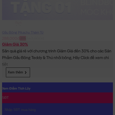
55cm
Gấu Bông Pikachu Thám Tử
288,000đ
360,000đ
-20%
Giảm Giá 30%
Săn quà giá rẻ với chương trình Giảm Giá đến 30% cho các Sản
Phẩm Gấu Bông Teddy & Thú nhồi bông, Hãy Click để xem chi
tiết
Xem thêm
Xem Điểm Tích Lũy
SĐT