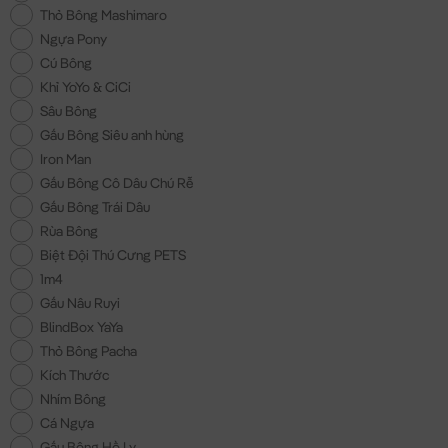
Thỏ Bông Mashimaro
Ngựa Pony
Cú Bông
Khỉ YoYo & CiCi
Sâu Bông
Gấu Bông Siêu anh hùng
Iron Man
Gấu Bông Cô Dâu Chú Rễ
Gấu Bông Trái Dâu
Rùa Bông
Biệt Đội Thú Cưng PETS
1m4
Gấu Nâu Ruyi
BlindBox YaYa
Thỏ Bông Pacha
Kích Thước
Nhím Bông
Cá Ngựa
Gấu Bông Hồ Ly