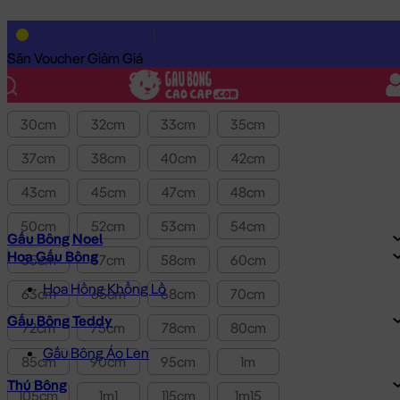
Lọc theo Giá SP:
10k
-
3.0tr
Giá
Săn Voucher Giảm Giá
Kích thước
30cm
32cm
33cm
35cm
37cm
38cm
40cm
42cm
43cm
45cm
47cm
48cm
50cm
52cm
53cm
54cm
Gấu Bông Noel
Hoa Gấu Bông
55cm
57cm
58cm
60cm
Hoa Hồng Khổng Lồ
63cm
65cm
68cm
70cm
Gấu Bông Teddy
72cm
75cm
78cm
80cm
Gấu Bông Áo Len
85cm
90cm
95cm
1m
Thú Bông
105cm
1m1
115cm
1m15