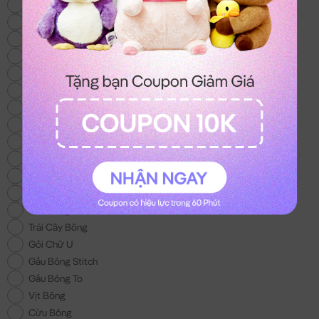
Thỏ Bông
Gấu Bông Mới
Heo Bông
Chó Bông
Mèo Bông
Gấu Bông Size Lớn
Gấu Bông 100k
Gấu Bông Áo Len
Chuột Bông Capybara
Gấu Bông Noel
Gấu Bông tặng Bé Gái
Khuyến Mãi
Gấu Bông Tình Yêu
Trái Cây Bông
Gối Chữ U
Gấu Bông Stitch
Gấu Bông To
Vịt Bông
Cừu Bông