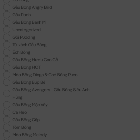
Gấu Bông Angry Bird
Gấu Pooh
Gấu Bông Bánh Mì
Uncategorized
Gối Pudding
Túi xách Gấu Bông
Ếch Bông
Gấu Bông Hươu Cao Cổ
Gấu Bông HOT
Mèo Bông Dinga & Chó Bông Puco
Gấu Bông Búp Bê
Gấu Bông Avengers - Gấu Bông Siêu Anh
Hùng
Gấu Bông Mặc Váy
Cá Heo
Gấu Bông Cặp
Tôm Bông
Mèo Bông Melody