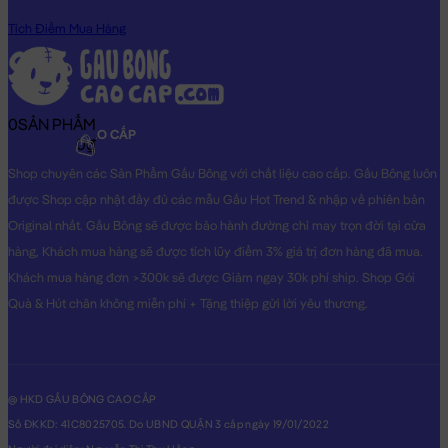
Tích Điểm Mua Hàng
0
SẢN PHẨM
GẤU BÔNG CAO CẤP
0₫
Shop chuyên các Sản Phẩm Gấu Bông với chất liệu cao cấp. Gấu Bông luôn
được Shop cập nhật đầy đủ các mẫu Gấu Hot Trend & nhập về phiên bản
Original nhất. Gấu Bông sẽ được bảo hành đường chỉ may trọn đời tại cửa
hàng, Khách mua hàng sẽ được tích lũy điểm 3% giá trị đơn hàng đã mua.
Khách mua hàng đơn >300k sẽ được Giảm ngay 30k phí ship. Shop Gói
Quà & Hút chân không miễn phí + Tặng thiệp gửi lời yêu thương.
@ HKD GẤU BÔNG CAO CẤP
Số ĐKKD: 41C8025705. Do UBND QUẬN 3 cấp ngày 19/01/2022