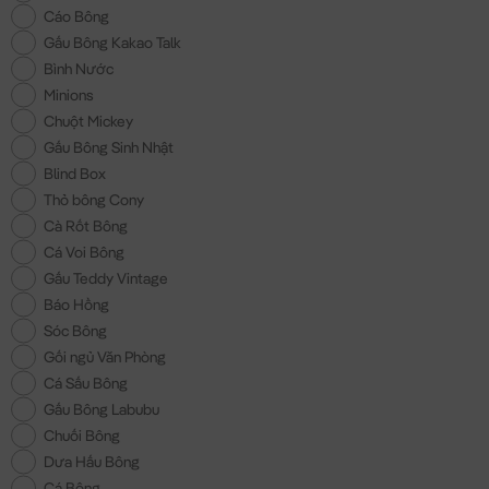
Cáo Bông
Gấu Bông Kakao Talk
Bình Nước
Minions
Chuột Mickey
Gấu Bông Sinh Nhật
Blind Box
Thỏ bông Cony
Cà Rốt Bông
Cá Voi Bông
Gấu Teddy Vintage
Báo Hồng
Sóc Bông
Gối ngủ Văn Phòng
Cá Sấu Bông
Gấu Bông Labubu
Chuối Bông
Dưa Hấu Bông
Cá Bông