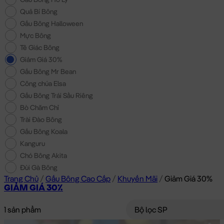
Quả Bí Bông
Gấu Bông Halloween
Mực Bông
Tê Giác Bông
Giảm Giá 30%
Gấu Bông Mr Bean
Công chúa Elsa
Gấu Bông Trái Sầu Riêng
Bò Chăm Chỉ
Trài Đào Bông
Gấu Bông Koala
Kanguru
Chó Bông Akita
Đùi Gà Bông
Trang Chủ
/
Gấu Bông Cao Cấp
/
Khuyến Mãi
/
Giảm Giá 30%
GIẢM GIÁ 30%
1 sản phẩm
Bộ lọc SP