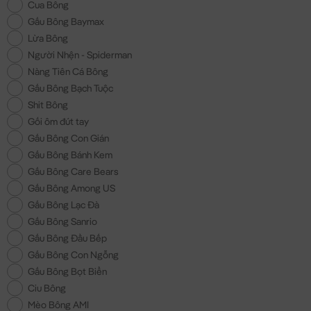
Cua Bông
Gấu Bông Baymax
Lừa Bông
Người Nhện - Spiderman
Nàng Tiên Cá Bông
Gấu Bông Bạch Tuộc
Shit Bông
Gối ôm đút tay
Gấu Bông Con Gián
Gấu Bông Bánh Kem
Gấu Bông Care Bears
Gấu Bông Among US
Gấu Bông Lạc Đà
Gấu Bông Sanrio
Gấu Bông Đầu Bếp
Gấu Bông Con Ngỗng
Gấu Bông Bọt Biển
Ciu Bông
Mèo Bông AMI