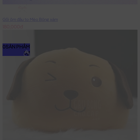
40cm
Gối ôm đầu to Mèo Bông xám
180,000đ
0
SẢN PHẨM
0₫