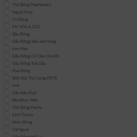
Thỏ Bông Mashimaro
Ngựa Pony
Cú Bông
Khỉ YoYo & CiCi
Sâu Bông
Gấu Bông Siêu anh hùng
Iron Man
Gấu Bông Cô Dâu Chú Rễ
Gấu Bông Trái Dâu
Rùa Bông
Biệt Đội Thú Cưng PETS
1m4
Gấu Nâu Ruyi
BlindBox YaYa
Thỏ Bông Pacha
Kích Thước
Nhím Bông
Cá Ngựa
Gấu Bông Hồ Ly