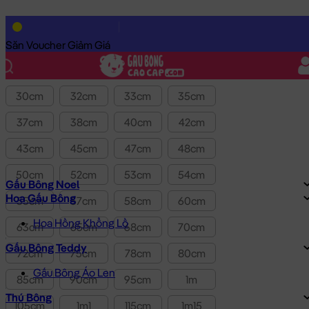
Lọc theo Giá SP:
10k
-
3.0tr
Giá
Săn Voucher Giảm Giá
Kích thước
30cm
32cm
33cm
35cm
37cm
38cm
40cm
42cm
43cm
45cm
47cm
48cm
50cm
52cm
53cm
54cm
Gấu Bông Noel
Hoa Gấu Bông
55cm
57cm
58cm
60cm
Hoa Hồng Khổng Lồ
63cm
65cm
68cm
70cm
Gấu Bông Teddy
72cm
75cm
78cm
80cm
Gấu Bông Áo Len
85cm
90cm
95cm
1m
Thú Bông
105cm
1m1
115cm
1m15