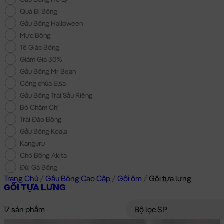
Quả Bí Bông
Gấu Bông Halloween
Mực Bông
Tê Giác Bông
Giảm Giá 30%
Gấu Bông Mr Bean
Công chúa Elsa
Gấu Bông Trái Sầu Riêng
Bò Chăm Chỉ
Trài Đào Bông
Gấu Bông Koala
Kanguru
Chó Bông Akita
Đùi Gà Bông
Trang Chủ
/
Gấu Bông Cao Cấp
/
Gối ôm
/
Gối tựa lưng
GỐI TỰA LƯNG
17 sản phẩm
Bộ lọc SP