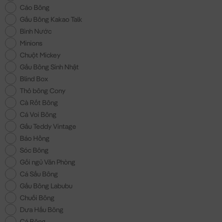
Cáo Bông
Gấu Bông Kakao Talk
Bình Nước
Minions
Chuột Mickey
Gấu Bông Sinh Nhật
Blind Box
Thỏ bông Cony
Cà Rốt Bông
Cá Voi Bông
Gấu Teddy Vintage
Báo Hồng
Sóc Bông
Gối ngủ Văn Phòng
Cá Sấu Bông
Gấu Bông Labubu
Chuối Bông
Dưa Hấu Bông
Cá Bông