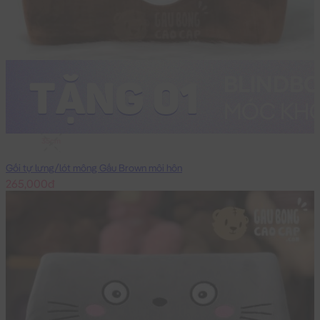
35cm
Gối tự lưng/lót mông Gấu Brown môi hôn
265,000đ