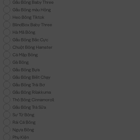
Gấu Bông Baby Three
Gấu Bông màu Hồng
Heo Bông Tiktok
BlindBox Baby Three
Hà Mã Bông
Gấu Bông Bắc Cực
Chuột Bông Hamster
Cá Mập Bông
Gà Bông
Gấu Bông Bựa
Gấu Bông Biết Chạy
Gấu Bông Trái Bơ
Gấu Bông Rilakkuma
Thỏ Bông Cinnamoroll
Gấu Bông Trà Sữa
Sư Tử Bông
Rái Cá Bông
Ngựa Bông
Phụ Kiện