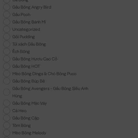
Gấu Bông Angry Bird
Gấu Pooh
Gấu Bông Bánh Mì
Uncategorized
Gối Pudding
Túi xách Gấu Bông
Ếch Bông
Gấu Bông Hươu Cao Cổ
Gấu Bông HOT
Mèo Bông Dinga & Chó Bông Puco
Gấu Bông Búp Bê
Gấu Bông Avengers - Gấu Bông Siêu Anh
Hùng
Gấu Bông Mặc Váy
Cá Heo
Gấu Bông Cặp
Tôm Bông
Mèo Bông Melody