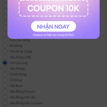
Thỏ Bông Kuromi
Gấu Bông Trung Thu
Thỏ Bông Melody
Mèo Bông Hoàng Thượng
Gấu Bông Con Bò
Balo Gấu Bông
Hoa Gấu Bông
Khỉ Bông
Thỏ bông Usagi
Gấu Bông LINE
Gối tựa lưng
Gấu Panda
Chuột Bông
Hổ Bông
Gấu Bear
Gấu Bông Pikachu
Gấu Bông Hải Cẩu
Gấu Bông Hải Ly Loopy