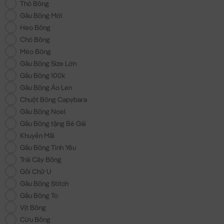
Thỏ Bông
Gấu Bông Mới
Heo Bông
Chó Bông
Mèo Bông
Gấu Bông Size Lớn
Gấu Bông 100k
Gấu Bông Áo Len
Chuột Bông Capybara
Gấu Bông Noel
Gấu Bông tặng Bé Gái
Khuyến Mãi
Gấu Bông Tình Yêu
Trái Cây Bông
Gối Chữ U
Gấu Bông Stitch
Gấu Bông To
Vịt Bông
Cừu Bông