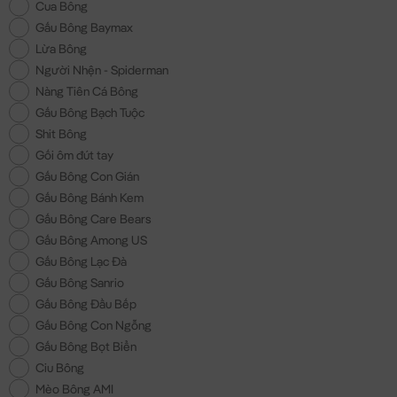
Cua Bông
Gấu Bông Baymax
Lừa Bông
Người Nhện - Spiderman
Nàng Tiên Cá Bông
Gấu Bông Bạch Tuộc
Shit Bông
Gối ôm đút tay
Gấu Bông Con Gián
Gấu Bông Bánh Kem
Gấu Bông Care Bears
Gấu Bông Among US
Gấu Bông Lạc Đà
Gấu Bông Sanrio
Gấu Bông Đầu Bếp
Gấu Bông Con Ngỗng
Gấu Bông Bọt Biển
Ciu Bông
Mèo Bông AMI