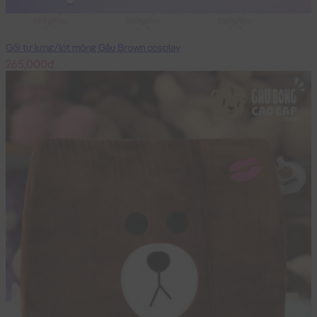
35cmRilakkuma
35cmKhủng Long
35cmTotoro
Gối tự lưng/lót mông Gấu Brown cosplay
265,000đ