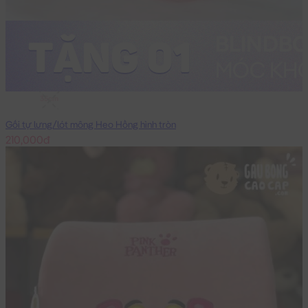
35cm
Gối tự lưng/lót mông Heo Hồng hình tròn
210,000đ