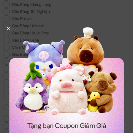
Gấu Bông Khủng Long
Gấu Bông Tốt Nghiệp
Gấu Brown
Gấu Bông Unicorn
Gấu Bông Hello Kitty
Gấu Bông Lena
Chim Cánh Cụt
Gấu Bông 200k
Gấu Bông Đồ Ăn
Gấu Bông Doremon
Gấu Bông tặng Bé Trai
Gấu Bông Lotso
Gấu Bông Shin - Món quà cho các bé
Voi Bông
Gấu Bông Totoro - mẫu gấu bông hot nhất
hiện nay
Chó Bông Husky
Gấu We Bare Bear
Balo & Túi Xách Gấu Bông