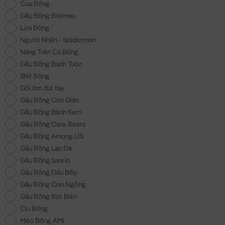
Cua Bông
Gấu Bông Baymax
Lừa Bông
Người Nhện - Spiderman
Nàng Tiên Cá Bông
Gấu Bông Bạch Tuộc
Shit Bông
Gối ôm đút tay
Gấu Bông Con Gián
Gấu Bông Bánh Kem
Gấu Bông Care Bears
Gấu Bông Among US
Gấu Bông Lạc Đà
Gấu Bông Sanrio
Gấu Bông Đầu Bếp
Gấu Bông Con Ngỗng
Gấu Bông Bọt Biển
Ciu Bông
Mèo Bông AMI