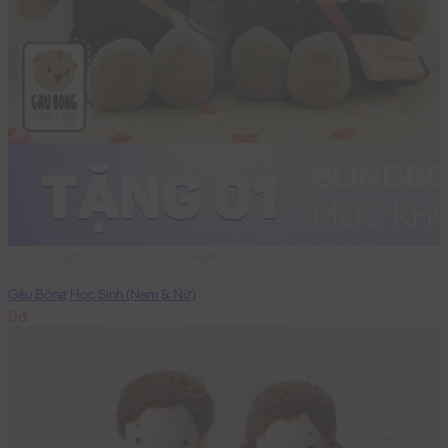
80cm
60cm
Gấu Bông Học Sinh (Nam & Nữ)
0đ