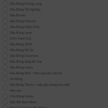
Gấu Bông Khủng Long
Gấu Bông Tốt Nghiệp
Gấu Brown
Gấu Bông Unicorn
Gấu Bông Hello Kitty
Gấu Bông Lena
Chim Cánh Cụt
Gấu Bông 200k
Gấu Bông Đồ Ăn
Gấu Bông Doremon
Gấu Bông tặng Bé Trai
Gấu Bông Lotso
Gấu Bông Shin - Món quà cho các bé
Voi Bông
Gấu Bông Totoro - mẫu gấu bông hot nhất
hiện nay
Chó Bông Husky
Gấu We Bare Bear
Balo & Túi Xách Gấu Bông