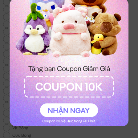
Thỏ Bông
Gấu Bông Mới
Heo Bông
Chó Bông
Mèo Bông
Gấu Bông Size Lớn
Gấu Bông 100k
Gấu Bông Áo Len
Chuột Bông Capybara
Gấu Bông Noel
Gấu Bông tặng Bé Gái
Khuyến Mãi
Gấu Bông Tình Yêu
Trái Cây Bông
Gối Chữ U
Gấu Bông Stitch
Gấu Bông To
Vịt Bông
Cừu Bông