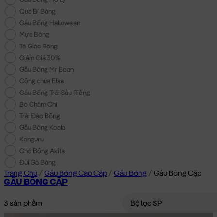
Quả Bí Bông
Gấu Bông Halloween
Mực Bông
Tê Giác Bông
Giảm Giá 30%
Gấu Bông Mr Bean
Công chúa Elsa
Gấu Bông Trái Sầu Riêng
Bò Chăm Chỉ
Trài Đào Bông
Gấu Bông Koala
Kanguru
Chó Bông Akita
Đùi Gà Bông
Trang Chủ
/
Gấu Bông Cao Cấp
/
Gấu Bông
/
Gấu Bông Cặp
GẤU BÔNG CẶP
3 sản phẩm
Bộ lọc SP