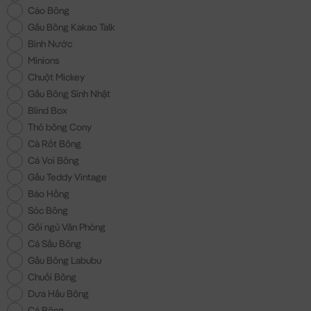
Cáo Bông
Gấu Bông Kakao Talk
Bình Nước
Minions
Chuột Mickey
Gấu Bông Sinh Nhật
Blind Box
Thỏ bông Cony
Cà Rốt Bông
Cá Voi Bông
Gấu Teddy Vintage
Báo Hồng
Sóc Bông
Gối ngủ Văn Phòng
Cá Sấu Bông
Gấu Bông Labubu
Chuối Bông
Dưa Hấu Bông
Cá Bông