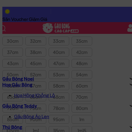
Lọc theo Giá SP:
10k
-
3.0tr
Giá
Săn Voucher Giảm Giá
Kích thước
30cm
32cm
33cm
35cm
37cm
38cm
40cm
42cm
43cm
45cm
47cm
48cm
50cm
52cm
53cm
54cm
Gấu Bông Noel
Hoa Gấu Bông
55cm
57cm
58cm
60cm
Hoa Hồng Khổng Lồ
63cm
65cm
68cm
70cm
Gấu Bông Teddy
72cm
75cm
78cm
80cm
Gấu Bông Áo Len
85cm
90cm
95cm
1m
Thú Bông
105cm
1m1
115cm
1m15