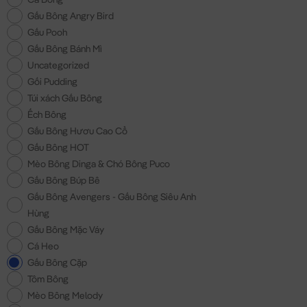
Gấu Bông Angry Bird
Gấu Pooh
Gấu Bông Bánh Mì
Uncategorized
Gối Pudding
Túi xách Gấu Bông
Ếch Bông
Gấu Bông Hươu Cao Cổ
Gấu Bông HOT
Mèo Bông Dinga & Chó Bông Puco
Gấu Bông Búp Bê
Gấu Bông Avengers - Gấu Bông Siêu Anh
Hùng
Gấu Bông Mặc Váy
Cá Heo
Gấu Bông Cặp
Tôm Bông
Mèo Bông Melody