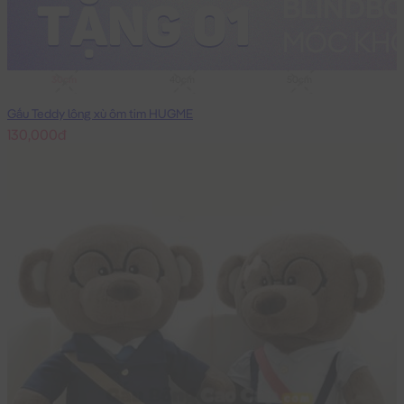
30cm
40cm
50cm
Gấu Teddy lông xù ôm tim HUGME
130,000đ