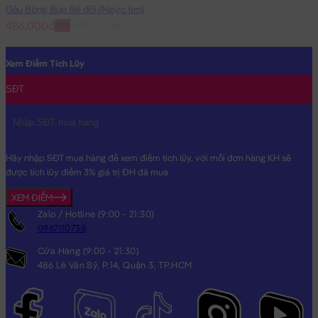
Gấu Bông Búp Bê đôi (Ngực tim)
486,000đ
540,000đ
-10%
Xem Điểm Tích Lũy
SĐT
Hãy nhập SĐT mua hàng để xem điểm tích lũy, với mỗi đơn hàng KH sẽ
được tích lũy điểm 3% giá trị ĐH đã mua
XEM ĐIỂM
Zalo / Hotline (9:00 - 21:30)
0967110738
Cửa Hàng (9:00 - 21:30)
486 Lê Văn Sỹ, P.14, Quận 3, TP.HCM