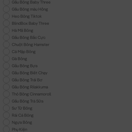
Gấu Bông Baby Three
Gấu Bông màu Hồng
Heo Bông Tiktok
BlindBox Baby Three
Hà Mã Bông
Gấu Bông Bắc Cực
Chuột Bông Hamster
Cá Mập Bông
Gà Bông
Gấu Bông Bựa
Gấu Bông Biết Chạy
Gấu Bông Trái Bơ
Gấu Bông Rilakkuma
Thỏ Bông Cinnamoroll
Gấu Bông Trà Sữa
Sư Tử Bông
Rái Cá Bông
Ngựa Bông
Phụ Kiện