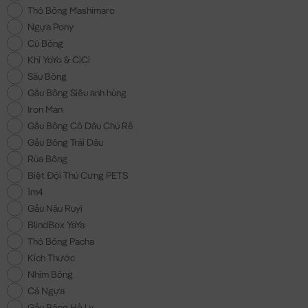
Thỏ Bông Mashimaro
Ngựa Pony
Cú Bông
Khỉ YoYo & CiCi
Sâu Bông
Gấu Bông Siêu anh hùng
Iron Man
Gấu Bông Cô Dâu Chú Rễ
Gấu Bông Trái Dâu
Rùa Bông
Biệt Đội Thú Cưng PETS
1m4
Gấu Nâu Ruyi
BlindBox YaYa
Thỏ Bông Pacha
Kích Thước
Nhím Bông
Cá Ngựa
Gấu Bông Hồ Ly