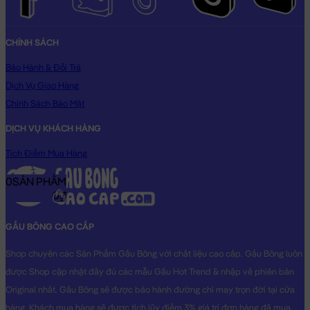
CHÍNH SÁCH
Bảo Hành & Đổi Trả
Dịch Vụ Giao Hàng
Chính Sách Bảo Mật
DỊCH VỤ KHÁCH HÀNG
Tích Điểm Mua Hàng
0
SẢN PHẨM
0₫
GẤU BÔNG CAO CẤP
Shop chuyên các Sản Phẩm Gấu Bông với chất liệu cao cấp. Gấu Bông luôn
được Shop cập nhật đầy đủ các mẫu Gấu Hot Trend & nhập về phiên bản
Original nhất. Gấu Bông sẽ được bảo hành đường chỉ may trọn đời tại cửa
hàng, Khách mua hàng sẽ được tích lũy điểm 3% giá trị đơn hàng đã mua.