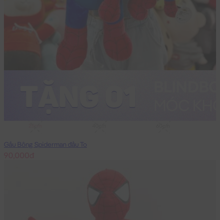
25cm
40cm
60cm
Gấu Bông Spiderman đầu To
90,000đ