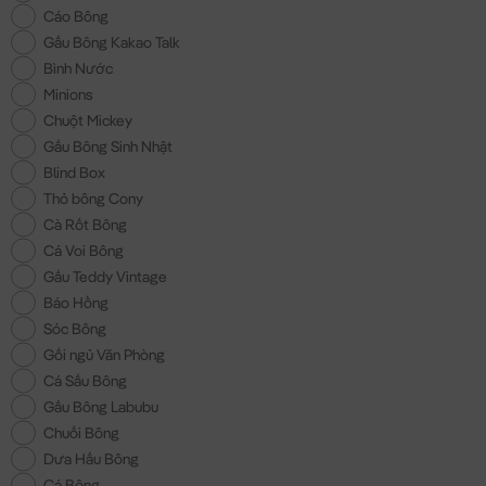
Cáo Bông
Gấu Bông Kakao Talk
Bình Nước
Minions
Chuột Mickey
Gấu Bông Sinh Nhật
Blind Box
Thỏ bông Cony
Cà Rốt Bông
Cá Voi Bông
Gấu Teddy Vintage
Báo Hồng
Sóc Bông
Gối ngủ Văn Phòng
Cá Sấu Bông
Gấu Bông Labubu
Chuối Bông
Dưa Hấu Bông
Cá Bông