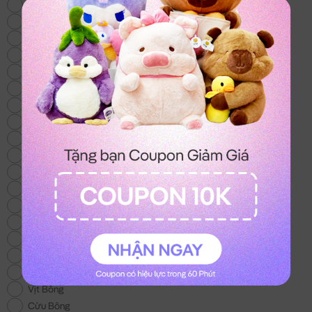
Thỏ Bông
Gấu Bông Mới
Heo Bông
Chó Bông
Mèo Bông
Gấu Bông Size Lớn
Gấu Bông 100k
Gấu Bông Áo Len
Chuột Bông Capybara
Gấu Bông Noel
Gấu Bông tặng Bé Gái
Khuyến Mãi
Gấu Bông Tình Yêu
Trái Cây Bông
Gối Chữ U
Gấu Bông Stitch
Gấu Bông To
Vịt Bông
Cừu Bông