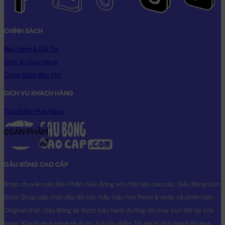
CHÍNH SÁCH
Bảo Hành & Đổi Trả
Dịch Vụ Giao Hàng
Chính Sách Bảo Mật
DỊCH VỤ KHÁCH HÀNG
Tích Điểm Mua Hàng
0
SẢN PHẨM
0₫
GẤU BÔNG CAO CẤP
Shop chuyên các Sản Phẩm Gấu Bông với chất liệu cao cấp. Gấu Bông luôn
được Shop cập nhật đầy đủ các mẫu Gấu Hot Trend & nhập về phiên bản
Original nhất. Gấu Bông sẽ được bảo hành đường chỉ may trọn đời tại cửa
hàng, Khách mua hàng sẽ được tích lũy điểm 3% giá trị đơn hàng đã mua.