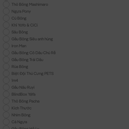
Thỏ Bông Mashimaro
Ngựa Pony
Cú Bông
Khỉ YoYo & CiCi
Sâu Bông
Gấu Bông Siêu anh hùng
Iron Man
Gấu Bông Cô Dâu Chú Rễ
Gấu Bông Trái Dâu
Rùa Bông
Biệt Đội Thú Cưng PETS
1m4
Gấu Nâu Ruyi
BlindBox YaYa
Thỏ Bông Pacha
Kích Thước
Nhím Bông
Cá Ngựa
Gấu Bông Hồ Ly