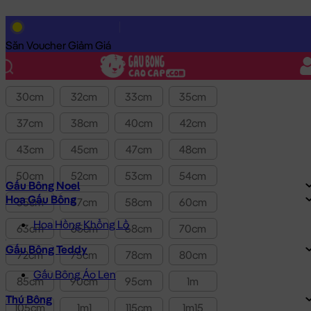
Lọc theo Giá SP:
10k
-
3.0tr
Giá
Săn Voucher Giảm Giá
Kích thước
30cm
32cm
33cm
35cm
37cm
38cm
40cm
42cm
43cm
45cm
47cm
48cm
50cm
52cm
53cm
54cm
Gấu Bông Noel
Hoa Gấu Bông
55cm
57cm
58cm
60cm
Hoa Hồng Khổng Lồ
63cm
65cm
68cm
70cm
Gấu Bông Teddy
72cm
75cm
78cm
80cm
Gấu Bông Áo Len
85cm
90cm
95cm
1m
Thú Bông
105cm
1m1
115cm
1m15