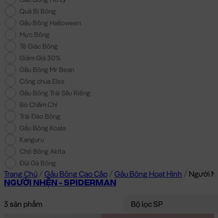
Quả Bí Bông
Gấu Bông Halloween
Mực Bông
Tê Giác Bông
Giảm Giá 30%
Gấu Bông Mr Bean
Công chúa Elsa
Gấu Bông Trái Sầu Riêng
Bò Chăm Chỉ
Trài Đào Bông
Gấu Bông Koala
Kanguru
Chó Bông Akita
Đùi Gà Bông
Trang Chủ
/
Gấu Bông Cao Cấp
/
Gấu Bông Hoạt Hình
/
Người N
NGƯỜI NHỆN - SPIDERMAN
3 sản phẩm
Bộ lọc SP