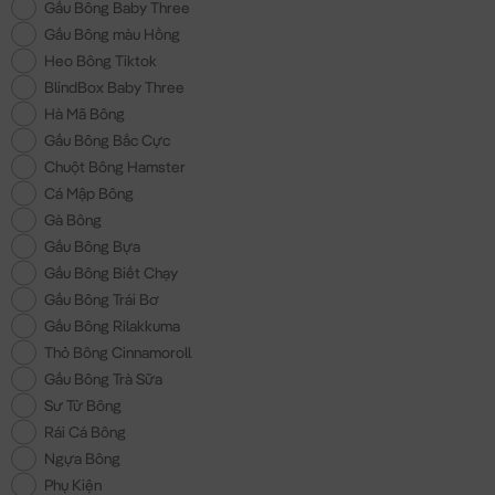
Gấu Bông Baby Three
Gấu Bông màu Hồng
Heo Bông Tiktok
BlindBox Baby Three
Hà Mã Bông
Gấu Bông Bắc Cực
Chuột Bông Hamster
Cá Mập Bông
Gà Bông
Gấu Bông Bựa
Gấu Bông Biết Chạy
Gấu Bông Trái Bơ
Gấu Bông Rilakkuma
Thỏ Bông Cinnamoroll
Gấu Bông Trà Sữa
Sư Tử Bông
Rái Cá Bông
Ngựa Bông
Phụ Kiện