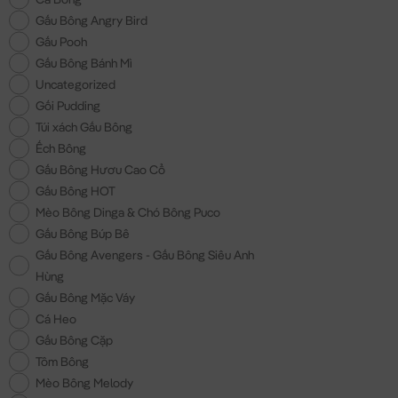
Gấu Bông Angry Bird
Gấu Pooh
Gấu Bông Bánh Mì
Uncategorized
Gối Pudding
Túi xách Gấu Bông
Ếch Bông
Gấu Bông Hươu Cao Cổ
Gấu Bông HOT
Mèo Bông Dinga & Chó Bông Puco
Gấu Bông Búp Bê
Gấu Bông Avengers - Gấu Bông Siêu Anh
Hùng
Gấu Bông Mặc Váy
Cá Heo
Gấu Bông Cặp
Tôm Bông
Mèo Bông Melody