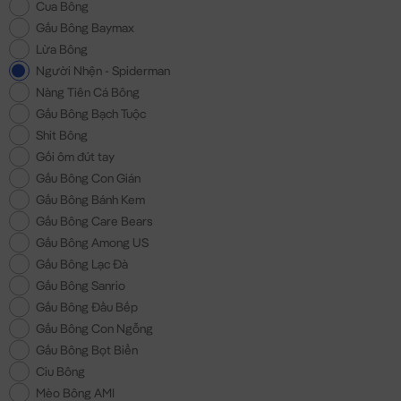
Cua Bông
Gấu Bông Baymax
Lừa Bông
Người Nhện - Spiderman
Nàng Tiên Cá Bông
Gấu Bông Bạch Tuộc
Shit Bông
Gối ôm đút tay
Gấu Bông Con Gián
Gấu Bông Bánh Kem
Gấu Bông Care Bears
Gấu Bông Among US
Gấu Bông Lạc Đà
Gấu Bông Sanrio
Gấu Bông Đầu Bếp
Gấu Bông Con Ngỗng
Gấu Bông Bọt Biển
Ciu Bông
Mèo Bông AMI