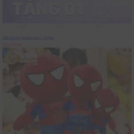
45cm
60cm
70cm
Gấu Bông Spiderman - Đứng
135,000đ