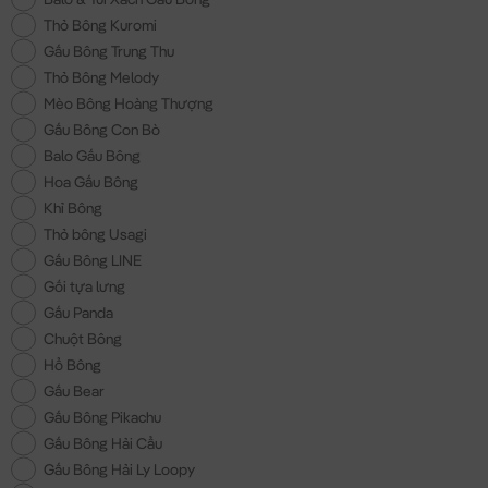
Thỏ Bông Kuromi
Gấu Bông Trung Thu
Thỏ Bông Melody
Mèo Bông Hoàng Thượng
Gấu Bông Con Bò
Balo Gấu Bông
Hoa Gấu Bông
Khỉ Bông
Thỏ bông Usagi
Gấu Bông LINE
Gối tựa lưng
Gấu Panda
Chuột Bông
Hổ Bông
Gấu Bear
Gấu Bông Pikachu
Gấu Bông Hải Cẩu
Gấu Bông Hải Ly Loopy