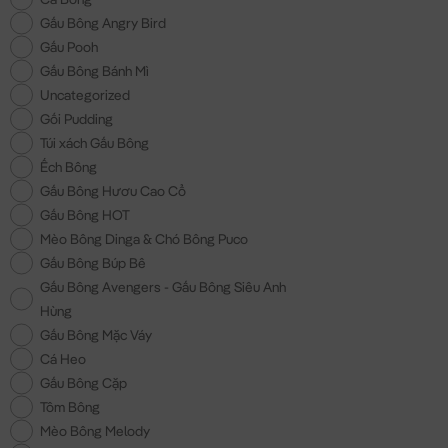
Gấu Bông Angry Bird
Gấu Pooh
Gấu Bông Bánh Mì
Uncategorized
Gối Pudding
Túi xách Gấu Bông
Ếch Bông
Gấu Bông Hươu Cao Cổ
Gấu Bông HOT
Mèo Bông Dinga & Chó Bông Puco
Gấu Bông Búp Bê
Gấu Bông Avengers - Gấu Bông Siêu Anh
Hùng
Gấu Bông Mặc Váy
Cá Heo
Gấu Bông Cặp
Tôm Bông
Mèo Bông Melody