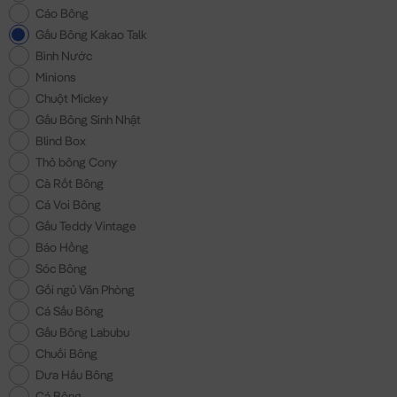
Cáo Bông
Gấu Bông Kakao Talk
Bình Nước
Minions
Chuột Mickey
Gấu Bông Sinh Nhật
Blind Box
Thỏ bông Cony
Cà Rốt Bông
Cá Voi Bông
Gấu Teddy Vintage
Báo Hồng
Sóc Bông
Gối ngủ Văn Phòng
Cá Sấu Bông
Gấu Bông Labubu
Chuối Bông
Dưa Hấu Bông
Cá Bông