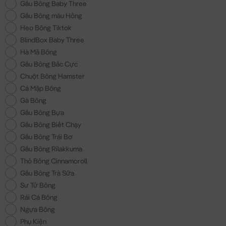
Gấu Bông Baby Three
Gấu Bông màu Hồng
Heo Bông Tiktok
BlindBox Baby Three
Hà Mã Bông
Gấu Bông Bắc Cực
Chuột Bông Hamster
Cá Mập Bông
Gà Bông
Gấu Bông Bựa
Gấu Bông Biết Chạy
Gấu Bông Trái Bơ
Gấu Bông Rilakkuma
Thỏ Bông Cinnamoroll
Gấu Bông Trà Sữa
Sư Tử Bông
Rái Cá Bông
Ngựa Bông
Phụ Kiện