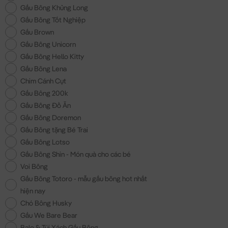
Gấu Bông Khủng Long
Gấu Bông Tốt Nghiệp
Gấu Brown
Gấu Bông Unicorn
Gấu Bông Hello Kitty
Gấu Bông Lena
Chim Cánh Cụt
Gấu Bông 200k
Gấu Bông Đồ Ăn
Gấu Bông Doremon
Gấu Bông tặng Bé Trai
Gấu Bông Lotso
Gấu Bông Shin - Món quà cho các bé
Voi Bông
Gấu Bông Totoro - mẫu gấu bông hot nhất
hiện nay
Chó Bông Husky
Gấu We Bare Bear
Balo & Túi Xách Gấu Bông