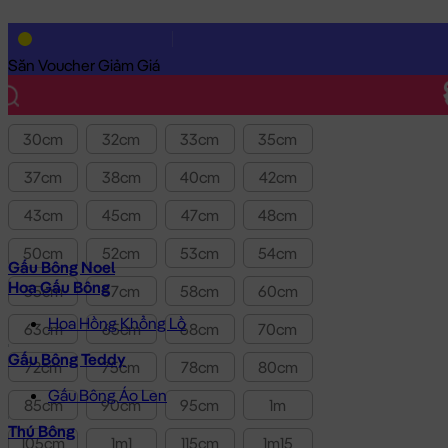
Lọc theo Giá SP:
10k
-
3.0tr
Giá
Săn Voucher Giảm Giá
Kích thước
30cm
32cm
33cm
35cm
37cm
38cm
40cm
42cm
43cm
45cm
47cm
48cm
50cm
52cm
53cm
54cm
Gấu Bông Noel
Hoa Gấu Bông
55cm
57cm
58cm
60cm
Hoa Hồng Khổng Lồ
63cm
65cm
68cm
70cm
Gấu Bông Teddy
72cm
75cm
78cm
80cm
Gấu Bông Áo Len
85cm
90cm
95cm
1m
Thú Bông
105cm
1m1
115cm
1m15