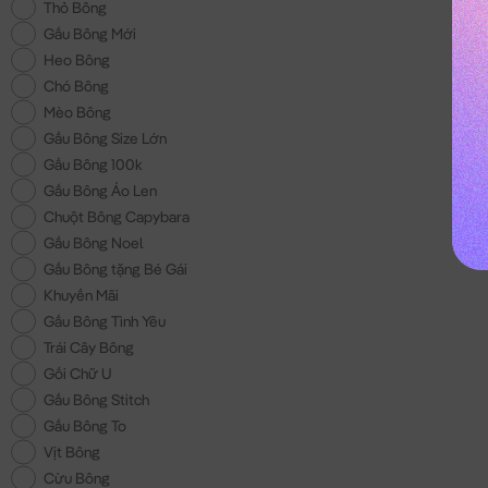
Thỏ Bông
Gấu Bông Mới
Heo Bông
Chó Bông
Mèo Bông
Gấu Bông Size Lớn
Gấu Bông 100k
Gấu Bông Áo Len
Chuột Bông Capybara
Gấu Bông Noel
Gấu Bông tặng Bé Gái
Khuyến Mãi
Gấu Bông Tình Yêu
Trái Cây Bông
Gối Chữ U
Gấu Bông Stitch
Gấu Bông To
Vịt Bông
Cừu Bông