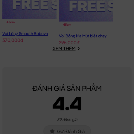
45cm
45cm
Voi Lông Smooth Bobova
Voi Bông Ma Mút biết chạy
370,000đ
295,000đ
XEM THÊM
ĐÁNH GIÁ SẢN PHẨM
4.4
89 đánh giá
Gửi Đánh Giá