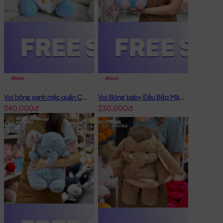
45cm
45cm
Voi bông xanh mặc quần Chip
Voi Bông baby Đầu Bếp Mặc Yếm
240,000đ
230,000đ