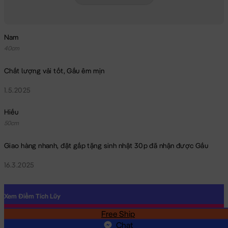
Nam
Voi Bông Nằm Đội Vương Miện
40cm
Chất lượng vải tốt, Gấu êm mịn
1.5.2025
Hiếu
50cm
Giao hàng nhanh, đặt gấp tặng sinh nhật 30p đã nhận được Gấu
16.3.2025
Xem Điểm Tích Lũy
Free Ship
SĐT
Chat