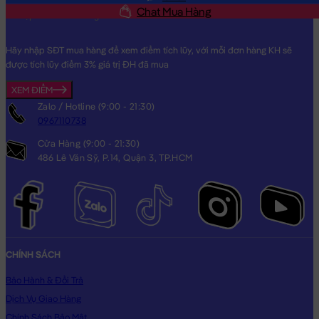
Chat Mua Hàng
Hãy nhập SĐT mua hàng để xem điểm tích lũy, với mỗi đơn hàng KH sẽ
được tích lũy điểm 3% giá trị ĐH đã mua
XEM ĐIỂM
Zalo / Hotline (9:00 - 21:30)
0967110738
Cửa Hàng (9:00 - 21:30)
486 Lê Văn Sỹ, P.14, Quận 3, TP.HCM
CHÍNH SÁCH
Bảo Hành & Đổi Trả
Dịch Vụ Giao Hàng
Chính Sách Bảo Mật