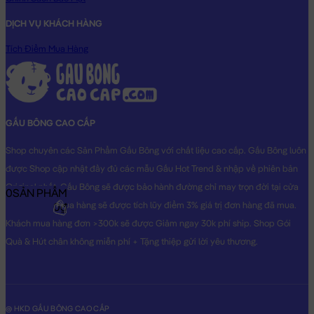
DỊCH VỤ KHÁCH HÀNG
Tích Điểm Mua Hàng
GẤU BÔNG CAO CẤP
Shop chuyên các Sản Phẩm Gấu Bông với chất liệu cao cấp. Gấu Bông luôn
được Shop cập nhật đầy đủ các mẫu Gấu Hot Trend & nhập về phiên bản
Original nhất. Gấu Bông sẽ được bảo hành đường chỉ may trọn đời tại cửa
0
SẢN PHẨM
hàng, Khách mua hàng sẽ được tích lũy điểm 3% giá trị đơn hàng đã mua.
0₫
Khách mua hàng đơn >300k sẽ được Giảm ngay 30k phí ship. Shop Gói
Quà & Hút chân không miễn phí + Tặng thiệp gửi lời yêu thương.
@ HKD GẤU BÔNG CAO CẤP