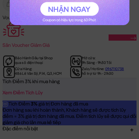
Gửi Tặng
Hết Hàng
Voucher Mã Khuyến Mãi:
Săn Ngay
Săn
Voucher Giảm Giá
Bảo Hành Gấu tại Shop
Mở cửa:
qua số điện thoại
9h Sáng - 9h30 Tối
Cửa Hàng:
Zalo/Hotline:
0967110738
486 Lê Văn Sỹ, P.14, Q.3, HCM
hỗ trợ từ 9h - 21h30
Tích Điểm 3% khi mua hàng
Xem Điểm Tích Lũy
Tích Điểm
3%
giá trị Đơn hàng đã mua
Đơn hàng sau khi hoàn thành, Khách hàng sẽ được tích lũy
điểm = 3% giá trị đơn hàng đã mua. Điểm tích lũy sẽ được qui đổi
giảm giá cho lần mua kế tiếp
Đặc điểm nổi bật