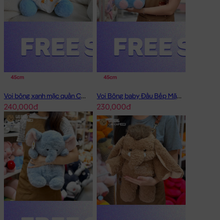
45cm
45cm
Voi bông xanh mặc quần Chip
Voi Bông baby Đầu Bếp Mặc Yếm
240,000đ
230,000đ