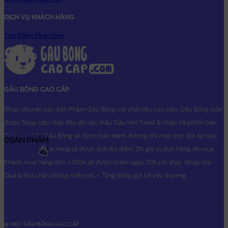
DỊCH VỤ KHÁCH HÀNG
Tích Điểm Mua Hàng
GẤU BÔNG CAO CẤP
Shop chuyên các Sản Phẩm Gấu Bông với chất liệu cao cấp. Gấu Bông luôn
được Shop cập nhật đầy đủ các mẫu Gấu Hot Trend & nhập về phiên bản
Original nhất. Gấu Bông sẽ được bảo hành đường chỉ may trọn đời tại cửa
0
SẢN PHẨM
hàng, Khách mua hàng sẽ được tích lũy điểm 3% giá trị đơn hàng đã mua.
0₫
Khách mua hàng đơn >300k sẽ được Giảm ngay 30k phí ship. Shop Gói
Quà & Hút chân không miễn phí + Tặng thiệp gửi lời yêu thương.
@ HKD GẤU BÔNG CAO CẤP