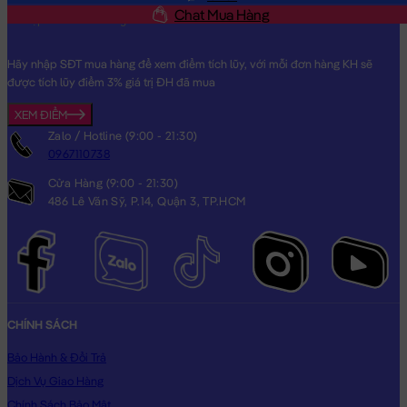
Chat Mua Hàng
Hãy nhập SĐT mua hàng để xem điểm tích lũy, với mỗi đơn hàng KH sẽ
được tích lũy điểm 3% giá trị ĐH đã mua
Voi Bông lông mịn ngồi đeo Yếm tai thêu Hoa
XEM ĐIỂM
Zalo / Hotline (9:00 - 21:30)
0967110738
Cửa Hàng (9:00 - 21:30)
486 Lê Văn Sỹ, P.14, Quận 3, TP.HCM
CHÍNH SÁCH
Bảo Hành & Đổi Trả
Dịch Vụ Giao Hàng
Chính Sách Bảo Mật