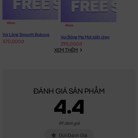
45cm
45cm
Voi Lông Smooth Bobova
Voi Bông Ma Mút biết chạy
370,000đ
295,000đ
XEM THÊM
ĐÁNH GIÁ SẢN PHẨM
4.4
89 đánh giá
Gửi Đánh Giá