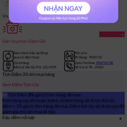
Gửi Tặng
Hết Hàng
Voucher Mã Khuyến Mãi:
Săn Ngay
Săn
Voucher Giảm Giá
Bảo Hành Gấu tại Shop
Mở cửa:
qua số điện thoại
9h Sáng - 9h30 Tối
Cửa Hàng:
Zalo/Hotline:
0967110738
486 Lê Văn Sỹ, P.14, Q.3, HCM
hỗ trợ từ 9h - 21h30
Tích Điểm 3% khi mua hàng
Xem Điểm Tích Lũy
Tích Điểm
3%
giá trị Đơn hàng đã mua
Đơn hàng sau khi hoàn thành, Khách hàng sẽ được tích lũy
điểm = 3% giá trị đơn hàng đã mua. Điểm tích lũy sẽ được qui đổi
giảm giá cho lần mua kế tiếp
Đặc điểm nổi bật