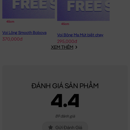
45cm
45cm
Voi Lông Smooth Bobova
Voi Bông Ma Mút biết chạy
370,000đ
295,000đ
XEM THÊM
Voi Bông baby mặc yếm Hồng
Voi Bông baby mặc yếm Hồng đang nằm trong danh sách
những sản phẩm
Gấu Bông Voi Bông
BÁN CHẠY và đang được
các bạn trẻ YÊU THÍCH NHẤT.
ĐÁNH GIÁ SẢN PHẨM
Voi Bông baby mặc yếm Hồng
được thiết kế với 1 kích thước Gấu
4.4
Bông lớn nhỏ khác nhau: 45cm
Cách đo Size Gấu Bông:
Gấu Ngồi (có chân): được đo từ đầu đến mông + từ
89 đánh giá
mông đến chân (Theo chữ L)
Gấu Dài: được đo từ đầu đến phần dài cuối cùng
Gửi Đánh Giá