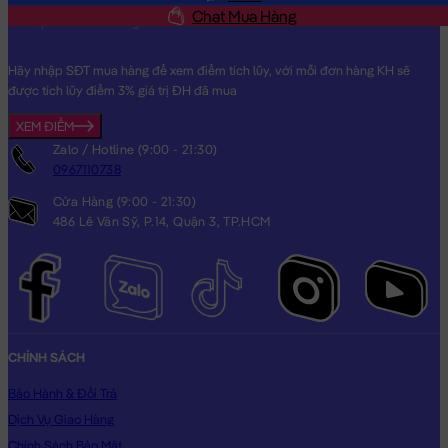
Thương dành cho người thân yêu của bạn!
Chat Mua Hàng
Hình ảnh Voi Bông baby mặc yếm Hồng, hình ảnh này là hình
THẬT do Shop TỰ CHỤP.
Hãy nhập SĐT mua hàng để xem điểm tích lũy, với mỗi đơn hàng KH sẽ
được tích lũy điểm 3% giá trị ĐH đã mua
XEM ĐIỂM
Zalo / Hotline (9:00 - 21:30)
0967110738
Cửa Hàng (9:00 - 21:30)
486 Lê Văn Sỹ, P.14, Quận 3, TP.HCM
CHÍNH SÁCH
Bảo Hành & Đổi Trả
Dịch Vụ Giao Hàng
Chính Sách Bảo Mật