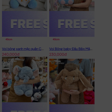
45cm
45cm
Voi bông xanh mặc quần Chip
Voi Bông baby Đầu Bếp Mặc Yếm
240,000đ
230,000đ