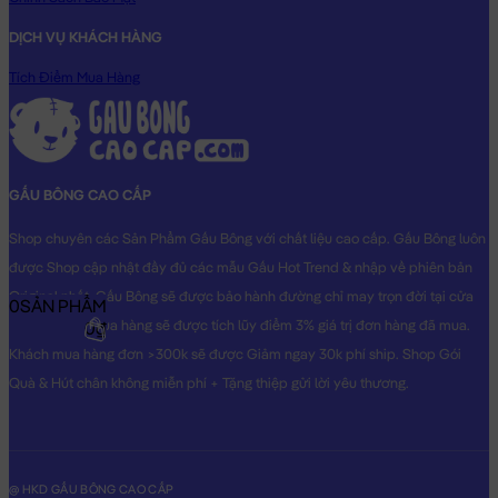
DỊCH VỤ KHÁCH HÀNG
Tích Điểm Mua Hàng
GẤU BÔNG CAO CẤP
Shop chuyên các Sản Phẩm Gấu Bông với chất liệu cao cấp. Gấu Bông luôn
được Shop cập nhật đầy đủ các mẫu Gấu Hot Trend & nhập về phiên bản
Original nhất. Gấu Bông sẽ được bảo hành đường chỉ may trọn đời tại cửa
0
SẢN PHẨM
hàng, Khách mua hàng sẽ được tích lũy điểm 3% giá trị đơn hàng đã mua.
0₫
Khách mua hàng đơn >300k sẽ được Giảm ngay 30k phí ship. Shop Gói
Quà & Hút chân không miễn phí + Tặng thiệp gửi lời yêu thương.
@ HKD GẤU BÔNG CAO CẤP