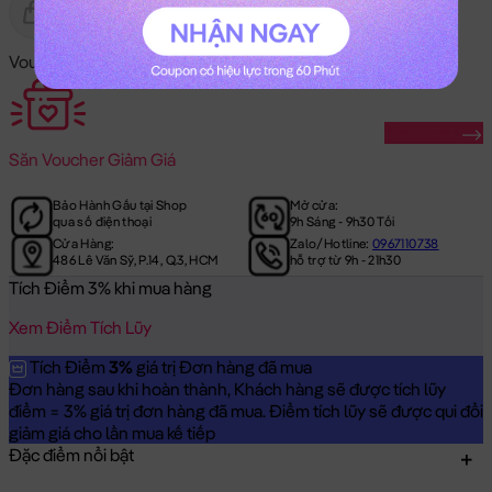
Gửi Tặng
Hết Hàng
Voucher Mã Khuyến Mãi:
Săn Ngay
Săn
Voucher Giảm Giá
Bảo Hành Gấu tại Shop
Mở cửa:
qua số điện thoại
9h Sáng - 9h30 Tối
Cửa Hàng:
Zalo/Hotline:
0967110738
486 Lê Văn Sỹ, P.14, Q.3, HCM
hỗ trợ từ 9h - 21h30
Tích Điểm 3% khi mua hàng
Xem Điểm Tích Lũy
Tích Điểm
3%
giá trị Đơn hàng đã mua
Đơn hàng sau khi hoàn thành, Khách hàng sẽ được tích lũy
điểm = 3% giá trị đơn hàng đã mua. Điểm tích lũy sẽ được qui đổi
giảm giá cho lần mua kế tiếp
Đặc điểm nổi bật