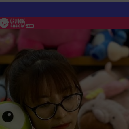
 Vàng Duck ngồi cosplay Ếch xanh