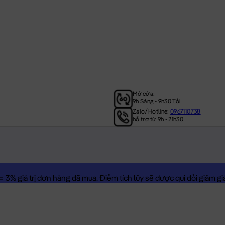
Mở cửa:
9h Sáng - 9h30 Tối
Zalo/Hotline:
0967110738
hỗ trợ từ 9h - 21h30
3% giá trị đơn hàng đã mua. Điểm tích lũy sẽ được qui đổi giảm giá