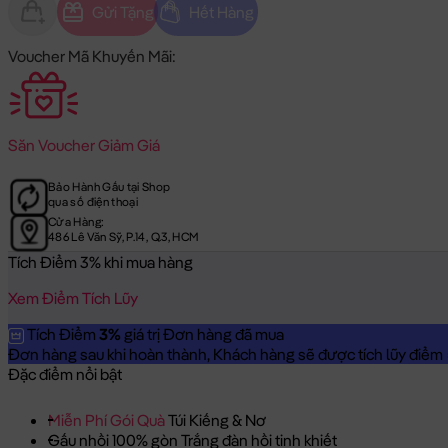
Gửi Tặng
Hết Hàng
Voucher Mã Khuyến Mãi:
Săn
Voucher Giảm Giá
Bảo Hành Gấu tại Shop
qua số điện thoại
Cửa Hàng:
486 Lê Văn Sỹ, P.14, Q.3, HCM
Tích Điểm 3% khi mua hàng
Xem Điểm Tích Lũy
Tích Điểm
3%
giá trị Đơn hàng đã mua
Đơn hàng sau khi hoàn thành, Khách hàng sẽ được tích lũy điểm = 
Đặc điểm nổi bật
Miễn Phí Gói Quà
Túi Kiếng & Nơ
Gấu nhồi 100% gòn Trắng đàn hồi tinh khiết