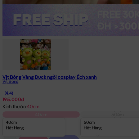
Vịt Bông Vàng Duck ngồi cosplay Ếch xanh
Vịt Bông
(4.4)
195.000đ
Kích thước:
40cm
40cm
50cm
40cm
50cm
Hết Hàng
Hết Hàng