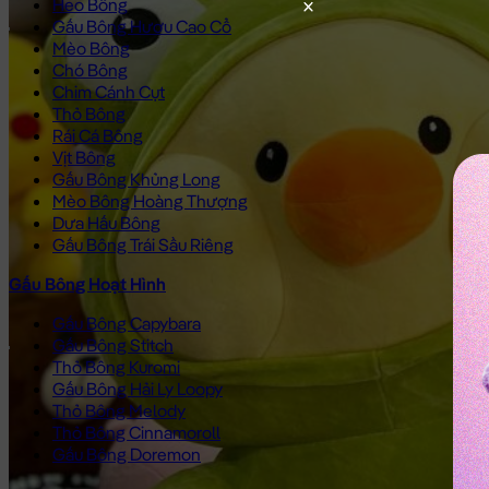
Heo Bông
Gấu Bông Hươu Cao Cổ
Mèo Bông
Chó Bông
Chim Cánh Cụt
Thỏ Bông
Rái Cá Bông
Vịt Bông
Gấu Bông Khủng Long
Mèo Bông Hoàng Thượng
Dưa Hấu Bông
Gấu Bông Trái Sầu Riêng
Gấu Bông Hoạt Hình
Gấu Bông Capybara
Gấu Bông Stitch
Thỏ Bông Kuromi
Gấu Bông Hải Ly Loopy
Thỏ Bông Melody
Thỏ Bông Cinnamoroll
Gấu Bông Doremon