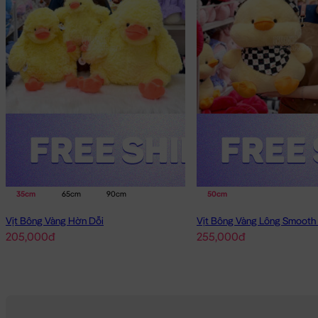
35cm
65cm
90cm
50cm
Vịt Bông Vàng Hờn Dỗi
205,000đ
255,000đ