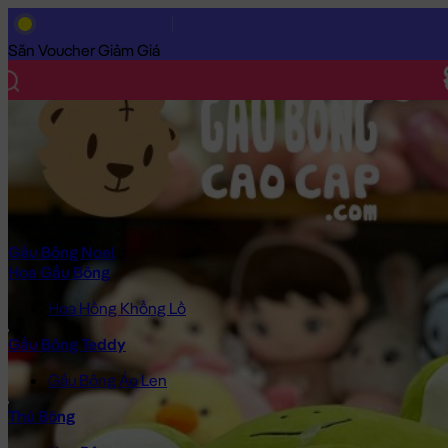
Trang Chủ
/
Gấu Bông Cao Cấp
/
Thú Bông
/
Vịt Bông
/
Vịt Bông
Săn Voucher Giảm Giá
Gấu Bông Noel
Hoa Gấu Bông
Hoa Hồng Khổng Lồ
Gấu Bông Teddy
Gấu Bông Áo Len
Thú Bông