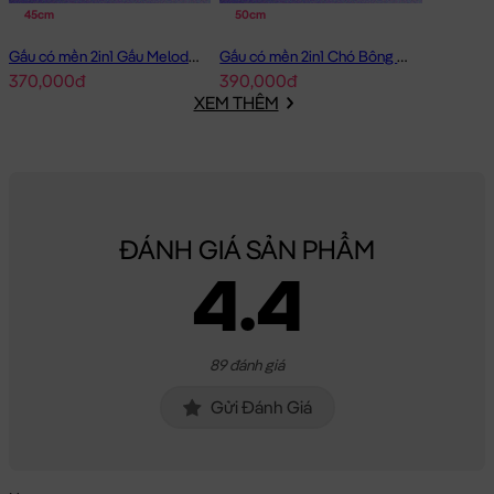
45cm
50cm
Chất Liệu:
Vịt Bông Vàng có mền 2in1 được làm từ chất liệu
Gấu có mền 2in1 Gấu Melody Đầm Hồng Ôm Tim
Gấu có mền 2in1 Chó Bông Mặt Xệ Đội Gà
lông cao cấp, bên trong Gấu được nhồi 100% gòn trắng đàn hồi
370,000đ
390,000đ
tinh khiết, giúp Vịt Bông Vàng có mền 2in1 rất căng bông, êm ái
XEM THÊM
và cực kì an toàn cho sức khỏe.
Hoàn Tiền - Tích Điểm:
Các Sản Phẩm
Gấu Bông Gối Mền 2in1
khi mua hàng bạn sẽ được đăng ký thông tin vào hệ thống, ngay
lập tức bạn sẽ được tích lũy điểm =
3%
giá trị đơn hàng đã mua
ĐÁNH GIÁ SẢN PHẨM
cho lần mua kế tiếp.
4.4
Bảo Hành:
Đặc biệt, với số điện thoại đã đăng ký, Gấu Bông của
bạn mua sẽ được bảo hành đường chỉ may trọn đời tại Shop.
Gấu của bạn bị bung chỉ? bạn cứ mang gấu đến cửa hàng &
89 đánh giá
cung cấp số di động là xong. Shop sẽ chăm sóc Gấu của bạn
Gửi Đánh Giá
tận tình.
Vịt Bông Vàng có mền 2in1
sẽ là món quà tặng vô cùng Dễ