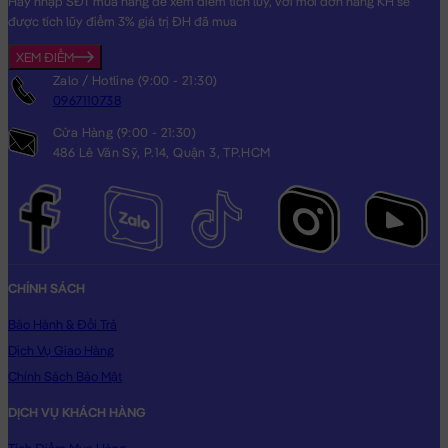
Hãy nhập SĐT mua hàng để xem điểm tích lũy, với mỗi đơn hàng KH sẽ
được tích lũy điểm 3% giá trị ĐH đã mua
XEM ĐIỂM
Zalo / Hotline (9:00 - 21:30)
0967110738
Cửa Hàng (9:00 - 21:30)
486 Lê Văn Sỹ, P.14, Quận 3, TP.HCM
CHÍNH SÁCH
Bảo Hành & Đổi Trả
Dịch Vụ Giao Hàng
Chính Sách Bảo Mật
DỊCH VỤ KHÁCH HÀNG