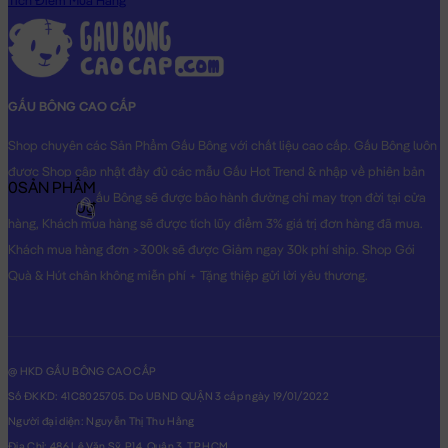
Tích Điểm Mua Hàng
GẤU BÔNG CAO CẤP
Shop chuyên các Sản Phẩm Gấu Bông với chất liệu cao cấp. Gấu Bông luôn
được Shop cập nhật đầy đủ các mẫu Gấu Hot Trend & nhập về phiên bản
0
SẢN PHẨM
Original nhất. Gấu Bông sẽ được bảo hành đường chỉ may trọn đời tại cửa
0₫
hàng, Khách mua hàng sẽ được tích lũy điểm 3% giá trị đơn hàng đã mua.
Khách mua hàng đơn >300k sẽ được Giảm ngay 30k phí ship. Shop Gói
Quà & Hút chân không miễn phí + Tặng thiệp gửi lời yêu thương.
@ HKD GẤU BÔNG CAO CẤP
Số ĐKKD: 41C8025705. Do UBND QUẬN 3 cấp ngày 19/01/2022
Người đại diện: Nguyễn Thị Thu Hằng
Địa Chỉ: 486 Lê Văn Sỹ, P14, Quận 3, TP.HCM