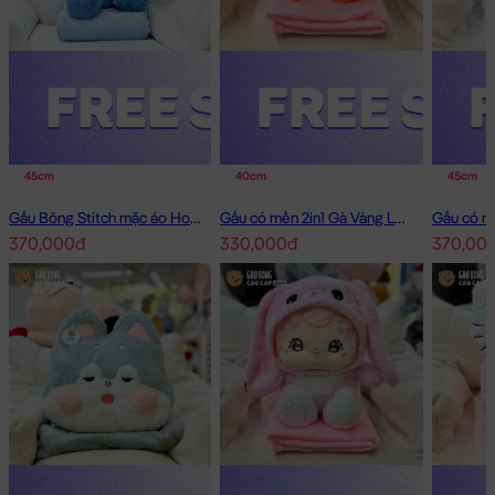
45cm
40cm
45cm
Gấu Bông Stitch mặc áo Hoodie Jean có mền 2in1
Gấu có mền 2in1 Gà Vàng Lông Smooth
370,000đ
330,000đ
370,00