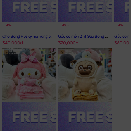
45cm
45cm
45cm
Chó Bông Husky má hồng có mền 2in1
Gấu có mền 2in1 Gấu Bông Little Boy
340,000đ
370,000đ
360,00
Vịt Bông Vàng có mền 2in1
Vịt Bông Vàng có mền 2in1 đang nằm trong danh sách những
sản phẩm
Gấu Bông Gối Mền 2in1
BÁN CHẠY và đang được các
bạn trẻ YÊU THÍCH NHẤT.
Vịt Bông Vàng có mền 2in1
được thiết kế với 1 kích thước Gấu
Bông lớn nhỏ khác nhau: 40cm
Cách đo Size Gấu Bông:
Gấu Ngồi (có chân): được đo từ đầu đến mông + từ
mông đến chân (Theo chữ L)
Gấu Dài: được đo từ đầu đến phần dài cuối cùng