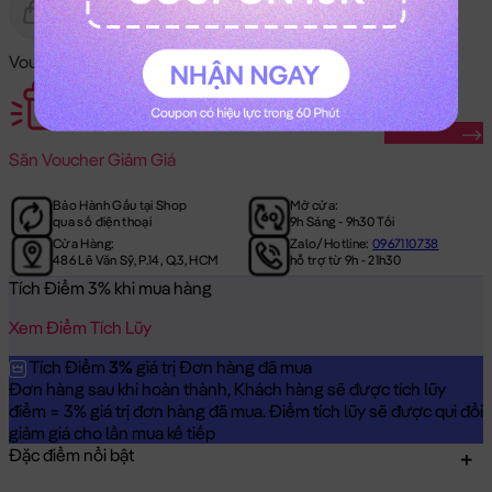
Gửi Tặng
Hết Hàng
Voucher Mã Khuyến Mãi:
Săn Ngay
Săn
Voucher Giảm Giá
Bảo Hành Gấu tại Shop
Mở cửa:
qua số điện thoại
9h Sáng - 9h30 Tối
Cửa Hàng:
Zalo/Hotline:
0967110738
486 Lê Văn Sỹ, P.14, Q.3, HCM
hỗ trợ từ 9h - 21h30
Tích Điểm 3% khi mua hàng
Xem Điểm Tích Lũy
Tích Điểm
3%
giá trị Đơn hàng đã mua
Đơn hàng sau khi hoàn thành, Khách hàng sẽ được tích lũy
điểm = 3% giá trị đơn hàng đã mua. Điểm tích lũy sẽ được qui đổi
giảm giá cho lần mua kế tiếp
Đặc điểm nổi bật